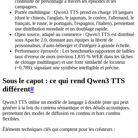
continuité de personnage à travers les épisodes et les
campagnes.
Portée multilingue : Qwen3 TTS prend en charge 10 langues
(dont le chinois, l'anglais, le japonais, le coréen, l'allemand, le
français, le russe, le portugais, l'espagnol, l'italien), permettant
une distribution mondiale et un doublage rapide.
Open source, adapté au commerce : Qwen3 TTS est distribué
sous Apache 2.0, donnant aux équipes la liberté de
personnaliser, d'auto-héberger et d'intégrer à grande échelle.
Performance éprouvée : Les benchmarks rapportent de faibles
taux d'erreur de mots (environ 1,835 % WER dans les tâches
de clonage multilingue) et une forte similarité de locuteur
(~0,789), signalant une synthèse intelligible et précise.
Sous le capot : ce qui rend Qwen3 TTS
différent
#
Qwen3 TTS utilise un modèle de langage à double piste qui peut
générer à la fois du contenu sémantique et des détails acoustiques,
permettant des modes de diffusion en continu et hors continu
flexibles.
Éléments techniques clés qui comptent pour les créateurs :