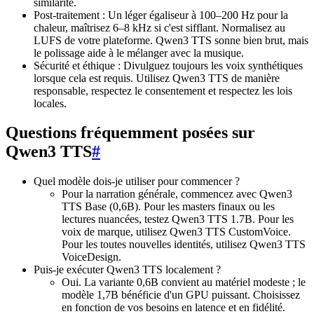
similarité.
Post-traitement : Un léger égaliseur à 100–200 Hz pour la
chaleur, maîtrisez 6–8 kHz si c'est sifflant. Normalisez au
LUFS de votre plateforme. Qwen3 TTS sonne bien brut, mais
le polissage aide à le mélanger avec la musique.
Sécurité et éthique : Divulguez toujours les voix synthétiques
lorsque cela est requis. Utilisez Qwen3 TTS de manière
responsable, respectez le consentement et respectez les lois
locales.
Questions fréquemment posées sur
Qwen3 TTS
#
Quel modèle dois-je utiliser pour commencer ?
Pour la narration générale, commencez avec Qwen3
TTS Base (0,6B). Pour les masters finaux ou les
lectures nuancées, testez Qwen3 TTS 1.7B. Pour les
voix de marque, utilisez Qwen3 TTS CustomVoice.
Pour les toutes nouvelles identités, utilisez Qwen3 TTS
VoiceDesign.
Puis-je exécuter Qwen3 TTS localement ?
Oui. La variante 0,6B convient au matériel modeste ; le
modèle 1,7B bénéficie d'un GPU puissant. Choisissez
en fonction de vos besoins en latence et en fidélité.