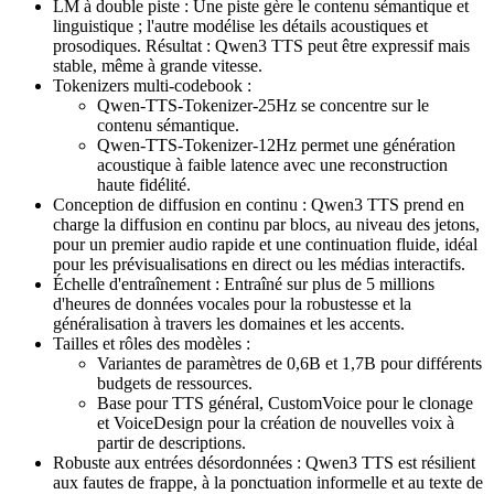
LM à double piste : Une piste gère le contenu sémantique et
linguistique ; l'autre modélise les détails acoustiques et
prosodiques. Résultat : Qwen3 TTS peut être expressif mais
stable, même à grande vitesse.
Tokenizers multi-codebook :
Qwen-TTS-Tokenizer-25Hz se concentre sur le
contenu sémantique.
Qwen-TTS-Tokenizer-12Hz permet une génération
acoustique à faible latence avec une reconstruction
haute fidélité.
Conception de diffusion en continu : Qwen3 TTS prend en
charge la diffusion en continu par blocs, au niveau des jetons,
pour un premier audio rapide et une continuation fluide, idéal
pour les prévisualisations en direct ou les médias interactifs.
Échelle d'entraînement : Entraîné sur plus de 5 millions
d'heures de données vocales pour la robustesse et la
généralisation à travers les domaines et les accents.
Tailles et rôles des modèles :
Variantes de paramètres de 0,6B et 1,7B pour différents
budgets de ressources.
Base pour TTS général, CustomVoice pour le clonage
et VoiceDesign pour la création de nouvelles voix à
partir de descriptions.
Robuste aux entrées désordonnées : Qwen3 TTS est résilient
aux fautes de frappe, à la ponctuation informelle et au texte de