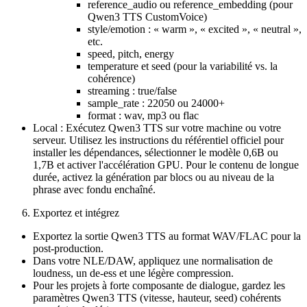
reference_audio ou reference_embedding (pour
Qwen3 TTS CustomVoice)
style/emotion : « warm », « excited », « neutral »,
etc.
speed, pitch, energy
temperature et seed (pour la variabilité vs. la
cohérence)
streaming : true/false
sample_rate : 22050 ou 24000+
format : wav, mp3 ou flac
Local : Exécutez Qwen3 TTS sur votre machine ou votre
serveur. Utilisez les instructions du référentiel officiel pour
installer les dépendances, sélectionner le modèle 0,6B ou
1,7B et activer l'accélération GPU. Pour le contenu de longue
durée, activez la génération par blocs ou au niveau de la
phrase avec fondu enchaîné.
Exportez et intégrez
Exportez la sortie Qwen3 TTS au format WAV/FLAC pour la
post-production.
Dans votre NLE/DAW, appliquez une normalisation de
loudness, un de-ess et une légère compression.
Pour les projets à forte composante de dialogue, gardez les
paramètres Qwen3 TTS (vitesse, hauteur, seed) cohérents