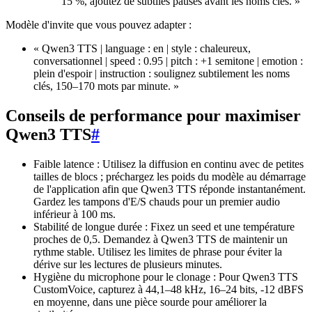
15 %, ajoutez de subtiles pauses avant les noms clés. »
Modèle d'invite que vous pouvez adapter :
« Qwen3 TTS | language : en | style : chaleureux,
conversationnel | speed : 0.95 | pitch : +1 semitone | emotion :
plein d'espoir | instruction : soulignez subtilement les noms
clés, 150–170 mots par minute. »
Conseils de performance pour maximiser
Qwen3 TTS
#
Faible latence : Utilisez la diffusion en continu avec de petites
tailles de blocs ; préchargez les poids du modèle au démarrage
de l'application afin que Qwen3 TTS réponde instantanément.
Gardez les tampons d'E/S chauds pour un premier audio
inférieur à 100 ms.
Stabilité de longue durée : Fixez un seed et une température
proches de 0,5. Demandez à Qwen3 TTS de maintenir un
rythme stable. Utilisez les limites de phrase pour éviter la
dérive sur les lectures de plusieurs minutes.
Hygiène du microphone pour le clonage : Pour Qwen3 TTS
CustomVoice, capturez à 44,1–48 kHz, 16–24 bits, -12 dBFS
en moyenne, dans une pièce sourde pour améliorer la