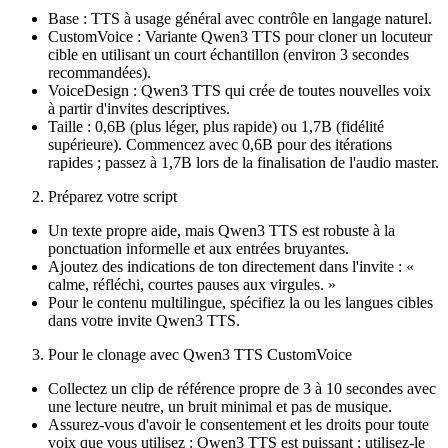
Base : TTS à usage général avec contrôle en langage naturel.
CustomVoice : Variante Qwen3 TTS pour cloner un locuteur
cible en utilisant un court échantillon (environ 3 secondes
recommandées).
VoiceDesign : Qwen3 TTS qui crée de toutes nouvelles voix
à partir d'invites descriptives.
Taille : 0,6B (plus léger, plus rapide) ou 1,7B (fidélité
supérieure). Commencez avec 0,6B pour des itérations
rapides ; passez à 1,7B lors de la finalisation de l'audio master.
Préparez votre script
Un texte propre aide, mais Qwen3 TTS est robuste à la
ponctuation informelle et aux entrées bruyantes.
Ajoutez des indications de ton directement dans l'invite : «
calme, réfléchi, courtes pauses aux virgules. »
Pour le contenu multilingue, spécifiez la ou les langues cibles
dans votre invite Qwen3 TTS.
Pour le clonage avec Qwen3 TTS CustomVoice
Collectez un clip de référence propre de 3 à 10 secondes avec
une lecture neutre, un bruit minimal et pas de musique.
Assurez-vous d'avoir le consentement et les droits pour toute
voix que vous utilisez : Qwen3 TTS est puissant ; utilisez-le