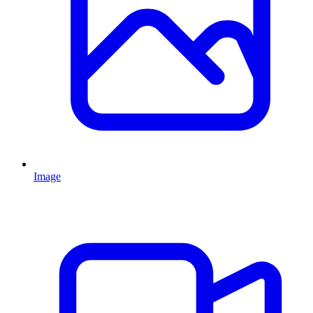
Image