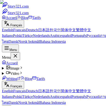
Story321.com
Story321.com
Accueil
Blog
Tarifs
Français
English
Français
Deutsch
日本語
한국인
简体中文
繁體中文
Italiano
Polski
Türkçe
Nederlands
Arabic
español
Português
Русский
ภา
ไทย
Dansk
Norsk bokmål
Bahasa Indonesia
Menu
Menu
Accueil
Image
Video
Writing
Blog
Tarifs
Français
English
Français
Deutsch
日本語
한국인
简体中文
繁體中文
Italiano
Polski
Türkçe
Nederlands
Arabic
español
Português
Русский
ภา
ไทย
Dansk
Norsk bokmål
Bahasa Indonesia