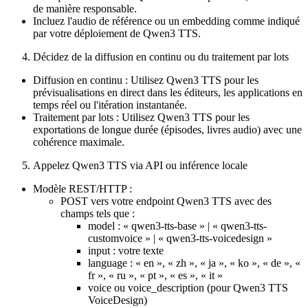
de manière responsable.
Incluez l'audio de référence ou un embedding comme indiqué
par votre déploiement de Qwen3 TTS.
Décidez de la diffusion en continu ou du traitement par lots
Diffusion en continu : Utilisez Qwen3 TTS pour les
prévisualisations en direct dans les éditeurs, les applications en
temps réel ou l'itération instantanée.
Traitement par lots : Utilisez Qwen3 TTS pour les
exportations de longue durée (épisodes, livres audio) avec une
cohérence maximale.
Appelez Qwen3 TTS via API ou inférence locale
Modèle REST/HTTP :
POST vers votre endpoint Qwen3 TTS avec des
champs tels que :
model : « qwen3-tts-base » | « qwen3-tts-
customvoice » | « qwen3-tts-voicedesign »
input : votre texte
language : « en », « zh », « ja », « ko », « de », «
fr », « ru », « pt », « es », « it »
voice ou voice_description (pour Qwen3 TTS
VoiceDesign)