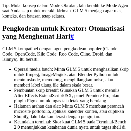
Tip: Mulai konsep dalam Mode Obrolan, lalu beralih ke Mode Agen
saat Anda siap untuk merakit kiriman. GLM 5 menjaga agar utas,
konteks, dan batasan tetap selaras.
Pengkodean untuk Kreator: Otomatisasi
yang Menghemat Hari
#
GLM 5 kompatibel dengan agen pengkodean populer (Claude
Code, OpenCode, Kilo Code, Roo Code, Cline, Droid, dan
lainnya). Itu berarti:
Operasi media batch: Minta GLM 5 untuk menghasilkan skrip
untuk ffmpeg, ImageMagick, atau Blender Python untuk
mentranskode, memotong, menghilangkan noise, atau
memberi label ulang file dalam skala besar.
Pembuatan skrip kreatif: Gunakan GLM 5 untuk menulis
After Effects ExtendScript/JSX, panel Premiere Pro, atau
plugin Figma untuk tugas tata letak yang berulang.
Halaman arahan dan alat: Minta GLM 5 membuat perancah
microsite portofolio, aplikasi kalender konten, atau cuplikan
Shopify, lalu lakukan iterasi dengan pengujian.
Keandalan terminal: Skor kuat GLM 5 pada Terminal-Bench
2.0 menunjukkan ketahanan dunia nyata untuk tugas shell di