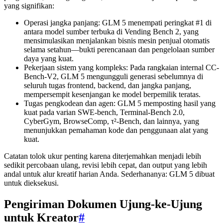
yang signifikan:
Operasi jangka panjang: GLM 5 menempati peringkat #1 di
antara model sumber terbuka di Vending Bench 2, yang
mensimulasikan menjalankan bisnis mesin penjual otomatis
selama setahun—bukti perencanaan dan pengelolaan sumber
daya yang kuat.
Pekerjaan sistem yang kompleks: Pada rangkaian internal CC-
Bench-V2, GLM 5 mengungguli generasi sebelumnya di
seluruh tugas frontend, backend, dan jangka panjang,
mempersempit kesenjangan ke model berpemilik teratas.
Tugas pengkodean dan agen: GLM 5 memposting hasil yang
kuat pada varian SWE-bench, Terminal-Bench 2.0,
CyberGym, BrowseComp, τ²-Bench, dan lainnya, yang
menunjukkan pemahaman kode dan penggunaan alat yang
kuat.
Catatan tolok ukur penting karena diterjemahkan menjadi lebih
sedikit percobaan ulang, revisi lebih cepat, dan output yang lebih
andal untuk alur kreatif harian Anda. Sederhananya: GLM 5 dibuat
untuk dieksekusi.
Pengiriman Dokumen Ujung-ke-Ujung
untuk Kreator
#