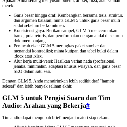
Apakah Anda sedang menyusun buletin, artikel, fiksi, atau salinan
merek:
Garis besar hingga draf: Kembangkan bersama tesis, struktur,
dan argumen balasan; minta GLM 5 untuk garis besar multi-
sudut sebelum berkomitmen.
Konsistensi gaya: Berikan sampel; GLM 5 mencerminkan
irama, pola retoris, dan pemformatan dengan andal di seluruh
dokumen panjang.
Perancah riset: GLM 5 meringkas paket sumber dan
menandai kontradiksi; minta kutipan dan tabel bukti dalam
.docx atau .xlsx.
Alur kerja multi-versi: Hasilkan varian nada (profesional,
jenaka, minimalis), adaptasi khusus wilayah, dan garis besar
SEO dalam satu sesi.
Dengan GLM 5, Anda mengirimkan lebih sedikit draf "hampir
selesai" dan lebih banyak salinan akhir.
GLM 5 untuk Pengisi Suara dan Tim
Audio: Arahan yang Bekerja
#
Tim audio dapat mengubah brief menjadi materi siap rekam: