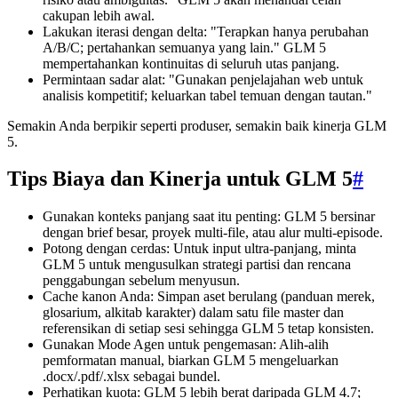
cakupan lebih awal.
Lakukan iterasi dengan delta: "Terapkan hanya perubahan
A/B/C; pertahankan semuanya yang lain." GLM 5
mempertahankan kontinuitas di seluruh utas panjang.
Permintaan sadar alat: "Gunakan penjelajahan web untuk
analisis kompetitif; keluarkan tabel temuan dengan tautan."
Semakin Anda berpikir seperti produser, semakin baik kinerja GLM
5.
Tips Biaya dan Kinerja untuk GLM 5
#
Gunakan konteks panjang saat itu penting: GLM 5 bersinar
dengan brief besar, proyek multi-file, atau alur multi-episode.
Potong dengan cerdas: Untuk input ultra-panjang, minta
GLM 5 untuk mengusulkan strategi partisi dan rencana
penggabungan sebelum menyusun.
Cache kanon Anda: Simpan aset berulang (panduan merek,
glosarium, alkitab karakter) dalam satu file master dan
referensikan di setiap sesi sehingga GLM 5 tetap konsisten.
Gunakan Mode Agen untuk pengemasan: Alih-alih
pemformatan manual, biarkan GLM 5 mengeluarkan
.docx/.pdf/.xlsx sebagai bundel.
Perhatikan kuota: GLM 5 lebih berat daripada GLM 4.7;