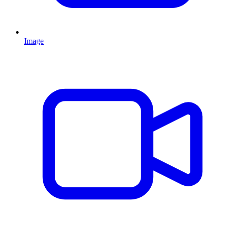
Image