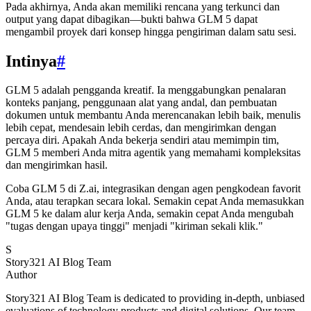
Pada akhirnya, Anda akan memiliki rencana yang terkunci dan
output yang dapat dibagikan—bukti bahwa GLM 5 dapat
mengambil proyek dari konsep hingga pengiriman dalam satu sesi.
Intinya
#
GLM 5 adalah pengganda kreatif. Ia menggabungkan penalaran
konteks panjang, penggunaan alat yang andal, dan pembuatan
dokumen untuk membantu Anda merencanakan lebih baik, menulis
lebih cepat, mendesain lebih cerdas, dan mengirimkan dengan
percaya diri. Apakah Anda bekerja sendiri atau memimpin tim,
GLM 5 memberi Anda mitra agentik yang memahami kompleksitas
dan mengirimkan hasil.
Coba GLM 5 di Z.ai, integrasikan dengan agen pengkodean favorit
Anda, atau terapkan secara lokal. Semakin cepat Anda memasukkan
GLM 5 ke dalam alur kerja Anda, semakin cepat Anda mengubah
"tugas dengan upaya tinggi" menjadi "kiriman sekali klik."
S
Story321 AI Blog Team
Author
Story321 AI Blog Team is dedicated to providing in-depth, unbiased
evaluations of technology products and digital solutions. Our team