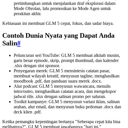
pertimbangkan untuk menjalankan draf eksplorasi dalam
Mode Obrolan, lalu promosikan ke Mode Agen untuk
perakitan akhir.
Kebiasaan ini membuat GLM 5 cepat, fokus, dan sadar biaya.
Contoh Dunia Nyata yang Dapat Anda
Salin
#
Peluncuran seri YouTube: GLM 5 membuat alkitab musim,
garis besar episode, skrip, prompt thumbnail, dan kalender
.xlsx dengan slot sponsor.
Penyegaran merek: GLM 5 mensintesis catatan pasar,
membuat wilayah kreatif, menyusun tagline, menghasilkan
moodbook .pdf, dan panduan suara merek .docx.
Alur podcast: GLM 5 menyusun wawancara, menulis
intro/outro, menghasilkan catatan acara, dan mengekspor
jadwal rilis .xlsx dengan salinan promo per saluran.
Toolkit kampanye: GLM 5 menyusun variasi iklan, salinan
arahan, alur email, dan menyusun buku pedoman .docx dan
deck klien .pdf.
Ketika pemangku kepentingan bertanya "Seberapa cepat kita bisa
melihatnya?", GLM 5 membuat jawabannya "hari ini."