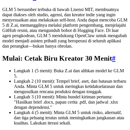
GLM 5 bersumber terbuka di bawah Lisensi MIT, membuatnya
dapat diakses oleh studio, agensi, dan kreator indie yang ingin
menyesuaikan atau melakukan self-host. Anda dapat mencoba GLM
5 di Z.ai, memanggilnya melalui platform pengembang, menjelajahi
GitHub resmi, atau mengunduh bobot di Hugging Face. Di luar
agen pengkodean, GLM 5 mendukung OpenClaw untuk mengubah
model menjadi asisten pribadi yang beroperasi di seluruh aplikasi
dan perangkat—bukan hanya obrolan.
Mulai: Cetak Biru Kreator 30 Menit
#
Langkah 1 (5 menit): Buka Z.ai dan alihkan model ke GLM
5.
Langkah 2 (10 menit): Tempel brief, aset, dan batasan terbaru
Anda. Minta GLM 5 untuk meringkas ketidakselarasan dan
mengusulkan rencana produksi dengan tonggak.
Langkah 3 (10 menit): Minta bundel kiriman pertama:
"Hasilkan brief .docx, papan cerita .pdf, dan jadwal .xlsx
dengan dependensi."
Langkah 4 (5 menit): Minta GLM 5 untuk risiko, alternatif,
dan tiga peluang teratas untuk meningkatkan jangkauan atau
kualitas. Lakukan iterasi sekali.