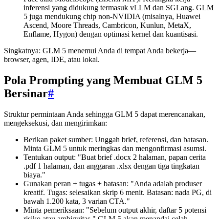
inferensi yang didukung termasuk vLLM dan SGLang. GLM
5 juga mendukung chip non-NVIDIA (misalnya, Huawei
Ascend, Moore Threads, Cambricon, Kunlun, MetaX,
Enflame, Hygon) dengan optimasi kernel dan kuantisasi.
Singkatnya: GLM 5 menemui Anda di tempat Anda bekerja—
browser, agen, IDE, atau lokal.
Pola Prompting yang Membuat GLM 5
Bersinar
#
Struktur permintaan Anda sehingga GLM 5 dapat merencanakan,
mengeksekusi, dan mengirimkan:
Berikan paket sumber: Unggah brief, referensi, dan batasan.
Minta GLM 5 untuk meringkas dan mengonfirmasi asumsi.
Tentukan output: "Buat brief .docx 2 halaman, papan cerita
.pdf 1 halaman, dan anggaran .xlsx dengan tiga tingkatan
biaya."
Gunakan peran + tugas + batasan: "Anda adalah produser
kreatif. Tugas: selesaikan skrip 6 menit. Batasan: nada PG, di
bawah 1.200 kata, 3 varian CTA."
Minta pemeriksaan: "Sebelum output akhir, daftar 5 potensi
risiko atau ambiguitas." GLM 5 akan menandai celah