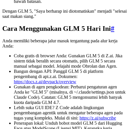
bawah batasan.
Dengan GLM 5, "Saya berharap ini diotomatiskan" menjadi "selesai
saat makan siang."
Cara Menggunakan GLM 5 Hari Ini
#
Anda memiliki beberapa jalur masuk tergantung pada alur kerja
Anda:
Coba gratis di browser Anda: Gunakan GLM 5 di Z.ai. Jika
sistem tidak beralih secara otomatis, pilih GLM 5 secara
manual sebagai model. Jelajahi mode Obrolan dan Agen.
Bangun dengan API: Panggil GLM 5 di platform
pengembang di api.z.ai. Dokumen:
https://docs.z.ai/devpack/overview
Gunakan di agen pengkodean: Perbarui pengaturan agen
Anda ke "GLM 5" (misalnya, di ~/.claude/settings.json untuk
Claude Code). Catatan: GLM 5 mengonsumsi lebih banyak
kuota daripada GLM 4.7.
Lebih suka GUI IDE? Z Code adalah lingkungan
pengembangan agentik untuk mengatur beberapa agen pada
tugas yang kompleks. Mulai di sini:
https://z.ai/subscribe
Penerapan lokal: Unduh bobot model GLM 5 dari Hugging
Face atau ModelScope (Lisensi MIT). Kerangka kerja