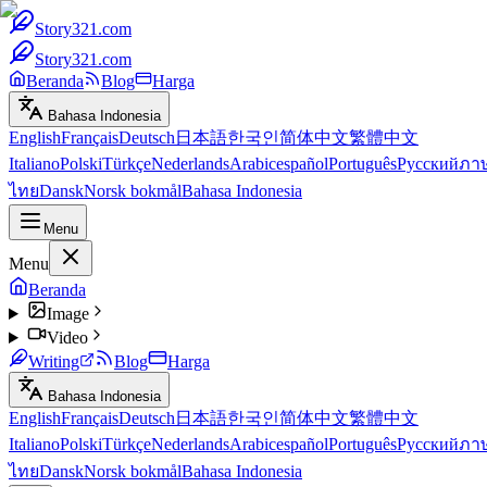
Story321.com
Story321.com
Beranda
Blog
Harga
Bahasa Indonesia
English
Français
Deutsch
日本語
한국인
简体中文
繁體中文
Italiano
Polski
Türkçe
Nederlands
Arabic
español
Português
Русский
ภา
ไทย
Dansk
Norsk bokmål
Bahasa Indonesia
Menu
Menu
Beranda
Image
Video
Writing
Blog
Harga
Bahasa Indonesia
English
Français
Deutsch
日本語
한국인
简体中文
繁體中文
Italiano
Polski
Türkçe
Nederlands
Arabic
español
Português
Русский
ภา
ไทย
Dansk
Norsk bokmål
Bahasa Indonesia