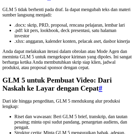
GLM 5 tidak berhenti pada draf. Ia dapat mengubah teks dan materi
sumber langsung menjadi:
.docx: skrip, PRD, proposal, rencana pelajaran, lembar lari
.pdf: kit pers, lookbook, deck presentasi, satu halaman
investor
.xlsx: anggaran, kalender konten, pelacak aset, dasbor kinerja
Anda dapat melakukan iterasi dalam obrolan atau Mode Agen dan
meminta GLM 5 untuk mengekspor kiriman yang dipoles. Ini sangat
berharga ketika Anda membutuhkan skrip siap klien, jadwal
produksi, atau proposal sponsor dengan cepat.
GLM 5 untuk Pembuat Video: Dari
Naskah ke Layar dengan Cepat
#
Dari ide hingga pengeditan, GLM 5 mendukung alur produksi
lengkap:
Riset dan wawasan: Beri GLM 5 brief, transkrip, dan tautan
pesaing; minta opsi sudut pandang, penargetan audiens, dan
pengait.
Struktur cerita: Minta GLM 5 menguraikan babak, adegan,