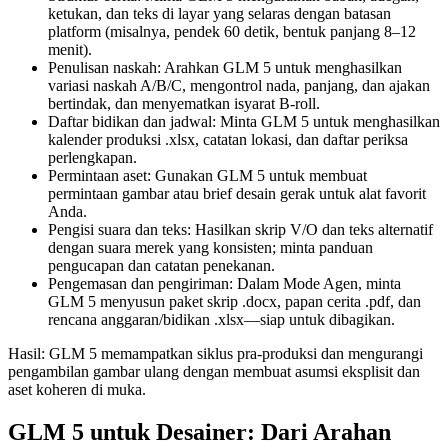
ketukan, dan teks di layar yang selaras dengan batasan
platform (misalnya, pendek 60 detik, bentuk panjang 8–12
menit).
Penulisan naskah: Arahkan GLM 5 untuk menghasilkan
variasi naskah A/B/C, mengontrol nada, panjang, dan ajakan
bertindak, dan menyematkan isyarat B-roll.
Daftar bidikan dan jadwal: Minta GLM 5 untuk menghasilkan
kalender produksi .xlsx, catatan lokasi, dan daftar periksa
perlengkapan.
Permintaan aset: Gunakan GLM 5 untuk membuat
permintaan gambar atau brief desain gerak untuk alat favorit
Anda.
Pengisi suara dan teks: Hasilkan skrip V/O dan teks alternatif
dengan suara merek yang konsisten; minta panduan
pengucapan dan catatan penekanan.
Pengemasan dan pengiriman: Dalam Mode Agen, minta
GLM 5 menyusun paket skrip .docx, papan cerita .pdf, dan
rencana anggaran/bidikan .xlsx—siap untuk dibagikan.
Hasil: GLM 5 memampatkan siklus pra-produksi dan mengurangi
pengambilan gambar ulang dengan membuat asumsi eksplisit dan
aset koheren di muka.
GLM 5 untuk Desainer: Dari Arahan