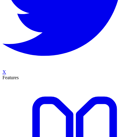
X
Features