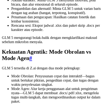
Alkitab karakter: Minta GLM 5 menyusun motivasi, pola
bicara, dan alur emosional di seluruh episode.
Pengambilan dan alternatif: Minta GLM 5 untuk varian baris
dengan tag arahan (hangat, terpotong, konspiratif).
Penamaan dan pengucapan: Hasilkan catatan fonetik dan
lembar konsistensi.
Rencana sesi: Ekspor jadwal .xlsx dan paket skrip .docx per
karakter atau episode.
GLM 5 mengurangi bolak-balik dengan mengklarifikasi maksud
sebelum mikrofon menyala.
Kekuatan Agentik: Mode Obrolan vs
Mode Agen
#
GLM 5 tersedia di Z.ai dengan dua mode pelengkap:
Mode Obrolan: Penyusunan cepat dan interaktif—bagus
untuk bertukar pikiran, pengeditan cepat, dan tugas dengan
waktu penyelesaian singkat.
Mode Agen: Alur kerja penggunaan alat untuk pengiriman
nyata—GLM 5 dapat membuat .docx/.pdf/.xlsx, mengelola
tugas multi-langkah, dan mengoordinasikan output ke dalam
paket.