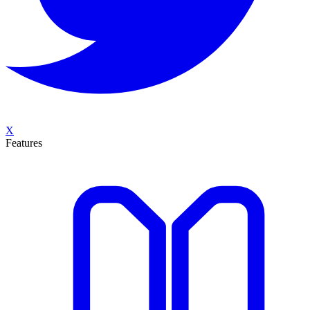
X
Features