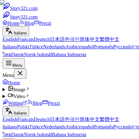
Story321.com
Story321.com
Home
Blog
Prezzi
Italiano
English
Français
Deutsch
日本語
한국인
简体中文
繁體中文
Italiano
Polski
Türkçe
Nederlands
Arabic
español
Português
Русский
ภา
ไทย
Dansk
Norsk bokmål
Bahasa Indonesia
Menu
Menu
Home
Image
Video
Writing
Blog
Prezzi
Italiano
English
Français
Deutsch
日本語
한국인
简体中文
繁體中文
Italiano
Polski
Türkçe
Nederlands
Arabic
español
Português
Русский
ภา
ไทย
Dansk
Norsk bokmål
Bahasa Indonesia