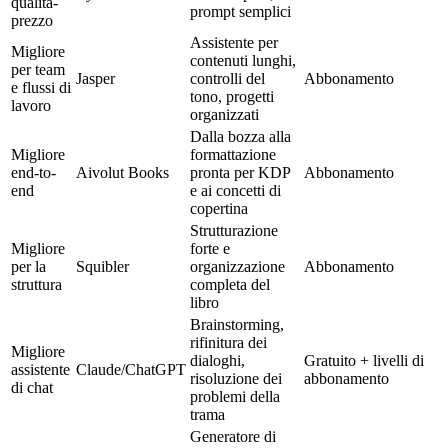
qualità-
prompt semplici
prezzo
Assistente per
Migliore
contenuti lunghi,
per team
Jasper
controlli del
Abbonamento
e flussi di
tono, progetti
lavoro
organizzati
Dalla bozza alla
Migliore
formattazione
end-to-
Aivolut Books
pronta per KDP
Abbonamento
end
e ai concetti di
copertina
Strutturazione
Migliore
forte e
per la
Squibler
organizzazione
Abbonamento
struttura
completa del
libro
Brainstorming,
rifinitura dei
Migliore
dialoghi,
Gratuito + livelli di
assistente
Claude/ChatGPT
risoluzione dei
abbonamento
di chat
problemi della
trama
Generatore di