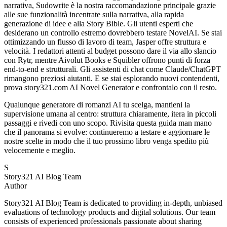
narrativa, Sudowrite è la nostra raccomandazione principale grazie
alle sue funzionalità incentrate sulla narrativa, alla rapida
generazione di idee e alla Story Bible. Gli utenti esperti che
desiderano un controllo estremo dovrebbero testare NovelAI. Se stai
ottimizzando un flusso di lavoro di team, Jasper offre struttura e
velocità. I redattori attenti al budget possono dare il via allo slancio
con Rytr, mentre Aivolut Books e Squibler offrono punti di forza
end-to-end e strutturali. Gli assistenti di chat come Claude/ChatGPT
rimangono preziosi aiutanti. E se stai esplorando nuovi contendenti,
prova story321.com AI Novel Generator e confrontalo con il resto.
Qualunque generatore di romanzi AI tu scelga, mantieni la
supervisione umana al centro: struttura chiaramente, itera in piccoli
passaggi e rivedi con uno scopo. Rivisita questa guida man mano
che il panorama si evolve: continueremo a testare e aggiornare le
nostre scelte in modo che il tuo prossimo libro venga spedito più
velocemente e meglio.
S
Story321 AI Blog Team
Author
Story321 AI Blog Team is dedicated to providing in-depth, unbiased
evaluations of technology products and digital solutions. Our team
consists of experienced professionals passionate about sharing