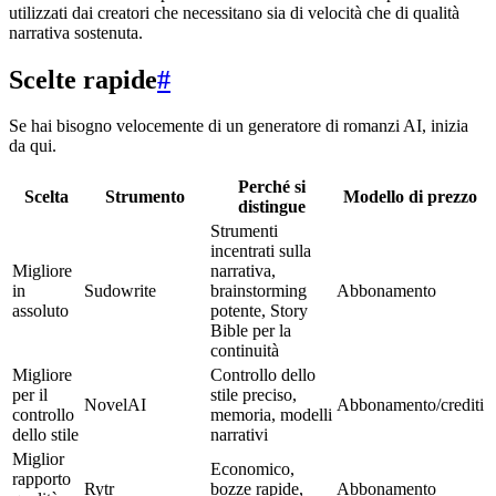
utilizzati dai creatori che necessitano sia di velocità che di qualità
narrativa sostenuta.
Scelte rapide
#
Se hai bisogno velocemente di un generatore di romanzi AI, inizia
da qui.
Perché si
Scelta
Strumento
Modello di prezzo
distingue
Strumenti
incentrati sulla
Migliore
narrativa,
in
Sudowrite
brainstorming
Abbonamento
assoluto
potente, Story
Bible per la
continuità
Migliore
Controllo dello
per il
stile preciso,
NovelAI
Abbonamento/crediti
controllo
memoria, modelli
dello stile
narrativi
Miglior
Economico,
rapporto
Rytr
bozze rapide,
Abbonamento