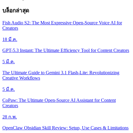
บล็อกล่าสุด
Fish Audio S2: The Most Expressive Open-Source Voice AI for
Creators
18 มี.ค.
GPT-5.3 Instant: The Ultimate Efficiency Tool for Content Creators
5 มี.ค.
The Ultimate Guide to Gemini 3.1 Flash-Lite: Revolutionizing
Creative Workflows
5 มี.ค.
CoPaw: The Ultimate Open-Source AI Assistant for Content
Creators
28 ก.พ.
OpenClaw Obsidian Skill Review: Setup, Use Cases & Limitations