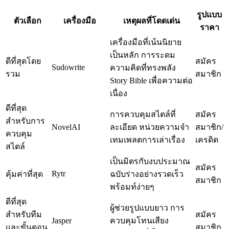
รูปแบบ
ตัวเลือก
เครื่องมือ
เหตุผลที่โดดเด่น
ราคา
เครื่องมือที่เน้นนิยาย
เป็นหลัก การระดม
ดีที่สุดโดย
สมัคร
Sudowrite
ความคิดที่ทรงพลัง
รวม
สมาชิก
Story Bible เพื่อความต่อ
เนื่อง
ดีที่สุด
การควบคุมสไตล์ที่
สมัคร
สำหรับการ
NovelAI
ละเอียด หน่วยความจำ
สมาชิก/
ควบคุม
เทมเพลตการเล่าเรื่อง
เครดิต
สไตล์
เป็นมิตรกับงบประมาณ
สมัคร
Rytr
คุ้มค่าที่สุด
ฉบับร่างอย่างรวดเร็ว
สมาชิก
พร้อมท์ง่ายๆ
ดีที่สุด
ผู้ช่วยรูปแบบยาว การ
สำหรับทีม
สมัคร
Jasper
ควบคุมโทนเสียง
และขั้นตอน
สมาชิก