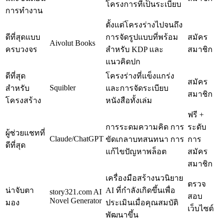
โครงการที่เป็นระเบียบ
การทำงาน
ตั้งแต่โครงร่างไปจนถึง
ดีที่สุดแบบ
การจัดรูปแบบที่พร้อม
สมัคร
Aivolut Books
ครบวงจร
สำหรับ KDP และ
สมาชิก
แนวคิดปก
ดีที่สุด
โครงร่างที่แข็งแกร่ง
สมัคร
Squibler
สำหรับ
และการจัดระเบียบ
สมาชิก
โครงสร้าง
หนังสือทั้งเล่ม
ฟรี +
การระดมความคิด การ
ระดับ
ผู้ช่วยแชทที่
Claude/ChatGPT
ขัดเกลาบทสนทนา การ
การ
ดีที่สุด
แก้ไขปัญหาพล็อต
สมัคร
สมาชิก
เครื่องมือสร้างนวนิยาย
ตรวจ
น่าจับตา
AI ที่กำลังเกิดขึ้นเพื่อ
story321.com AI
สอบ
Novel Generator
มอง
ประเมินเมื่อคุณสมบัติ
เว็บไซต์
พัฒนาขึ้น