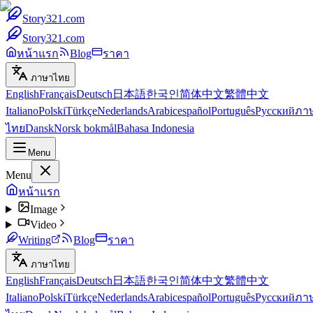
Story321.com
Story321.com
หน้าแรก
Blog
ราคา
ภาษาไทย
English
Français
Deutsch
日本語
한국인
简体中文
繁體中文
Italiano
Polski
Türkçe
Nederlands
Arabic
español
Português
Русский
ภา
ไทย
Dansk
Norsk bokmål
Bahasa Indonesia
Menu
Menu
หน้าแรก
Image
Video
Writing
Blog
ราคา
ภาษาไทย
English
Français
Deutsch
日本語
한국인
简体中文
繁體中文
Italiano
Polski
Türkçe
Nederlands
Arabic
español
Português
Русский
ภา