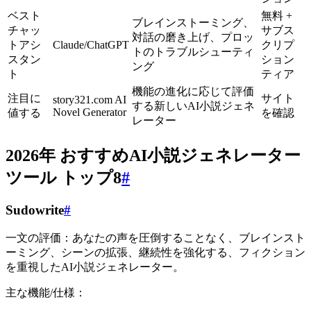
ベスト
無料 +
ブレインストーミング、
チャッ
サブス
対話の磨き上げ、プロッ
トアシ
Claude/ChatGPT
クリプ
トのトラブルシューティ
スタン
ション
ング
ト
ティア
機能の進化に応じて評価
注目に
サイト
story321.com AI
する新しいAI小説ジェネ
Novel Generator
値する
を確認
レーター
2026年 おすすめAI小説ジェネレーター
ツール トップ8
#
Sudowrite
#
一文の評価：あなたの声を圧倒することなく、ブレインスト
ーミング、シーンの拡張、継続性を強化する、フィクション
を重視したAI小説ジェネレーター。
主な機能/仕様：