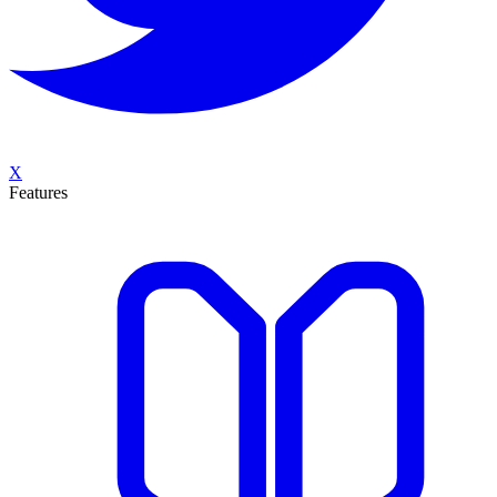
X
Features