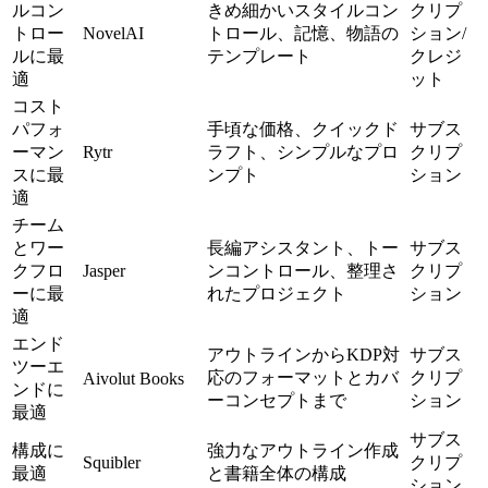
ルコン
きめ細かいスタイルコン
クリプ
トロー
NovelAI
トロール、記憶、物語の
ション/
ルに最
テンプレート
クレジ
適
ット
コスト
パフォ
手頃な価格、クイックド
サブス
ーマン
Rytr
ラフト、シンプルなプロ
クリプ
スに最
ンプト
ション
適
チーム
とワー
長編アシスタント、トー
サブス
クフロ
Jasper
ンコントロール、整理さ
クリプ
ーに最
れたプロジェクト
ション
適
エンド
アウトラインからKDP対
サブス
ツーエ
応のフォーマットとカバ
クリプ
Aivolut Books
ンドに
ーコンセプトまで
ション
最適
サブス
構成に
強力なアウトライン作成
Squibler
クリプ
最適
と書籍全体の構成
ション