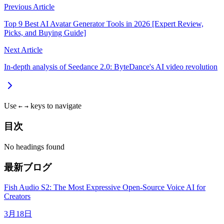
Previous Article
Top 9 Best AI Avatar Generator Tools in 2026 [Expert Review,
Picks, and Buying Guide]
Next Article
In-depth analysis of Seedance 2.0: ByteDance's AI video revolution
Use
keys to navigate
←
→
目次
No headings found
最新ブログ
Fish Audio S2: The Most Expressive Open-Source Voice AI for
Creators
3月18日