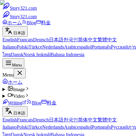
Story321.com
Story321.com
ホーム
Blog
料金
日本語
English
Français
Deutsch
日本語
한국인
简体中文
繁體中文
Italiano
Polski
Türkçe
Nederlands
Arabic
español
Português
Русский
ภา
ไทย
Dansk
Norsk bokmål
Bahasa Indonesia
Menu
Menu
ホーム
Image
Video
Writing
Blog
料金
日本語
English
Français
Deutsch
日本語
한국인
简体中文
繁體中文
Italiano
Polski
Türkçe
Nederlands
Arabic
español
Português
Русский
ภา
ไทย
Dansk
Norsk bokmål
Bahasa Indonesia