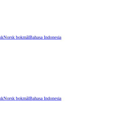
sk
Norsk bokmål
Bahasa Indonesia
sk
Norsk bokmål
Bahasa Indonesia