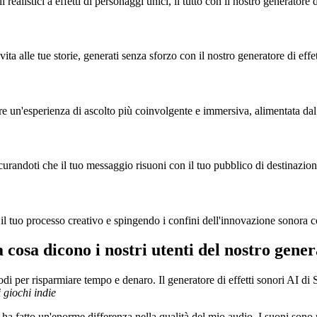
ealistici a effetti di personaggi unici, il tutto con il nostro generatore d
vita alle tue storie, generati senza sforzo con il nostro generatore di effe
are un'esperienza di ascolto più coinvolgente e immersiva, alimentata dal 
urandoti che il tuo messaggio risuoni con il tuo pubblico di destinazione, 
 tuo processo creativo e spingendo i confini dell'innovazione sonora con
 cosa dicono i nostri utenti del nostro gener
i per risparmiare tempo e denaro. Il generatore di effetti sonori AI di S
 giochi indie
ha fatto un'enorme differenza nella qualità del mio audio. I suoni sono rea