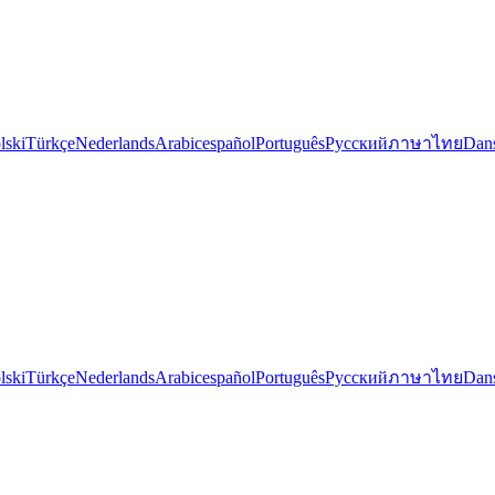
lski
Türkçe
Nederlands
Arabic
español
Português
Русский
ภาษาไทย
Dan
lski
Türkçe
Nederlands
Arabic
español
Português
Русский
ภาษาไทย
Dan