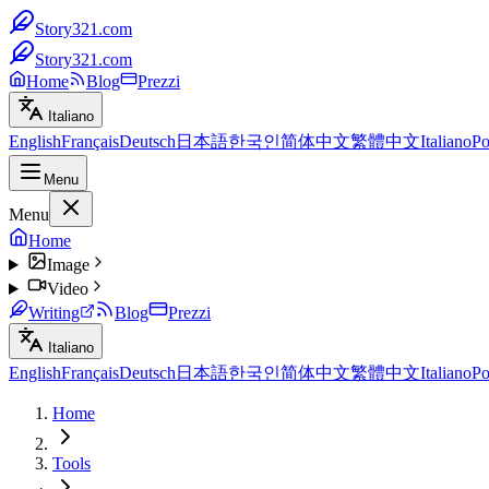
Story321.com
Story321.com
Home
Blog
Prezzi
Italiano
English
Français
Deutsch
日本語
한국인
简体中文
繁體中文
Italiano
Po
Menu
Menu
Home
Image
Video
Writing
Blog
Prezzi
Italiano
English
Français
Deutsch
日本語
한국인
简体中文
繁體中文
Italiano
Po
Home
Tools