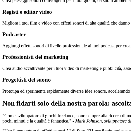
Crea paesaggi sonori coinvolgenti per i tuoi giochi, da suoni ambientali r
Registi e editor video
Migliora i tuoi film e video con effetti sonori di alta qualità che danno 
Podcaster
Aggiungi effetti sonori di livello professionale ai tuoi podcast per cre
Professionisti del marketing
Crea audio accattivante per i tuoi video di marketing e pubblicità, assic
Progettisti del suono
Prototipa ed sperimenta rapidamente diverse idee sonore, accelerando il
Non fidarti solo della nostra parola: ascolta
"Come sviluppatore di giochi freelance, sono sempre alla ricerca di mod
pochi minuti e la qualità è fantastica." -
Mark Johnson, sviluppatore di
"Uso il generatore di effetti sonori AI di Story321 per il mio podcast e 