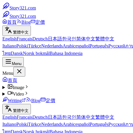
Story321.com
Story321.com
首頁
Blog
定價
繁體中文
English
Français
Deutsch
日本語
한국인
简体中文
繁體中文
Italiano
Polski
Türkçe
Nederlands
Arabic
español
Português
Русский
ภา
ไทย
Dansk
Norsk bokmål
Bahasa Indonesia
Menu
Menu
首頁
Image
Video
Writing
Blog
定價
繁體中文
English
Français
Deutsch
日本語
한국인
简体中文
繁體中文
Italiano
Polski
Türkçe
Nederlands
Arabic
español
Português
Русский
ภา
ไทย
Dansk
Norsk bokmål
Bahasa Indonesia