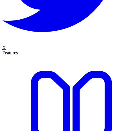
X
Features