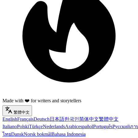
Made with ❤️ for writers and storytellers
繁體中文
English
Français
Deutsch
日本語
한국인
简体中文
繁體中文
Italiano
Polski
Türkçe
Nederlands
Arabic
español
Português
Русский
ภา
ไทย
Dansk
Norsk bokmål
Bahasa Indonesia