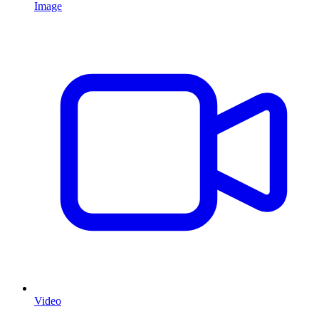
Image
Video