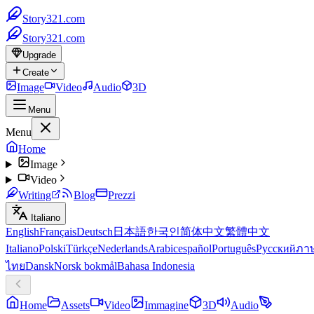
Story321.com
Story321.com
Upgrade
Create
Image
Video
Audio
3D
Menu
Menu
Home
Image
Video
Writing
Blog
Prezzi
Italiano
English
Français
Deutsch
日本語
한국인
简体中文
繁體中文
Italiano
Polski
Türkçe
Nederlands
Arabic
español
Português
Русский
ภา
ไทย
Dansk
Norsk bokmål
Bahasa Indonesia
Home
Assets
Video
Immagine
3D
Audio