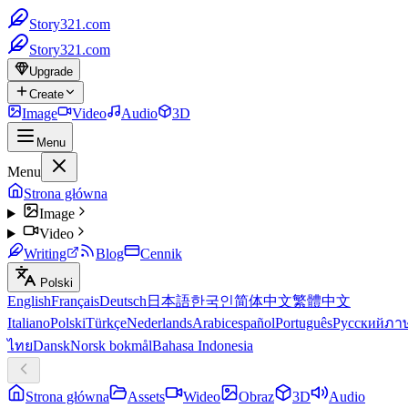
Story321.com
Story321.com
Upgrade
Create
Image
Video
Audio
3D
Menu
Menu
Strona główna
Image
Video
Writing
Blog
Cennik
Polski
English
Français
Deutsch
日本語
한국인
简体中文
繁體中文
Italiano
Polski
Türkçe
Nederlands
Arabic
español
Português
Русский
ภา
ไทย
Dansk
Norsk bokmål
Bahasa Indonesia
Strona główna
Assets
Wideo
Obraz
3D
Audio