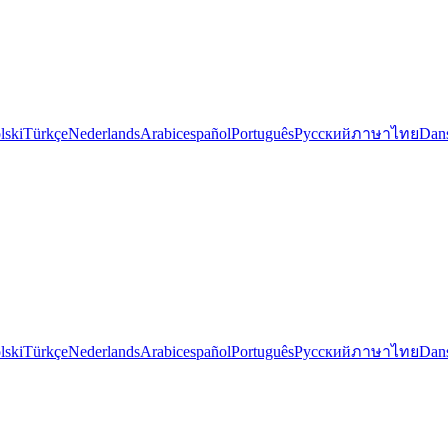
lski
Türkçe
Nederlands
Arabic
español
Português
Русский
ภาษาไทย
Dan
lski
Türkçe
Nederlands
Arabic
español
Português
Русский
ภาษาไทย
Dan