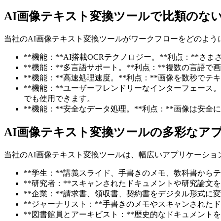
AI画像テキスト変換ツールで比類のな
当社のAI画像テキスト変換ツールがワークフローをどのよう
**機能：**AI搭載OCRテクノロジー。**利点：*
**機能：**多言語サポート。**利点：**複数の言語
**機能：**高速処理速度。**利点：**画像を数秒で
**機能：**ユーザーフレンドリーなインターフェース
でも使用できます。
**機能：**安全なデータ処理。**利点：**画像は安
AI画像テキスト変換ツールの多彩なア
当社のAI画像テキスト変換ツールは、幅広いアプリケーショ
**学生：**講義スライド、手書きのメモ、教科書から
**研究者：**スキャンされたドキュメントや研究論
**企業：**請求書、領収書、契約書をデジタル形式に
**ジャーナリスト：**手書きのメモやスキャンされ
**図書館員とアーキビスト：**歴史的なドキュメント