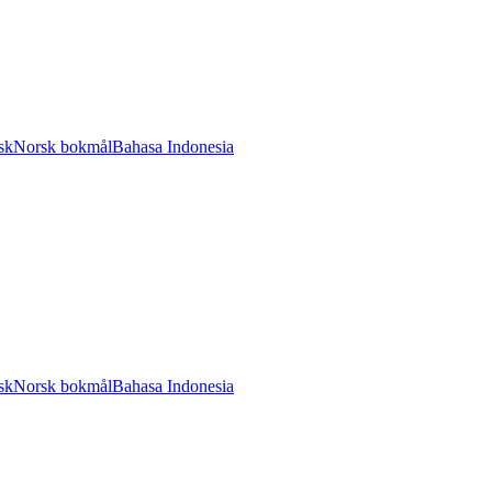
sk
Norsk bokmål
Bahasa Indonesia
sk
Norsk bokmål
Bahasa Indonesia