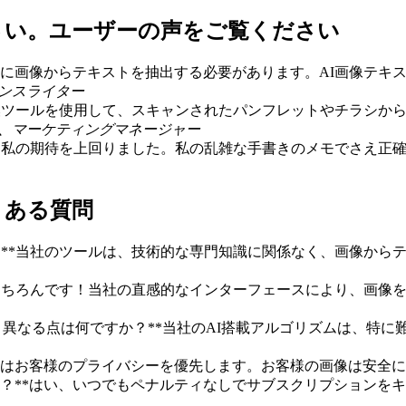
さい。ユーザーの声をご覧ください
に画像からテキストを抽出する必要があります。AI画像テキ
ンスライター
換ツールを使用して、スキャンされたパンフレットやチラシか
、マーケティングマネージャー
は私の期待を上回りました。私の乱雑な手書きのメモでさえ正確
くある質問
か？**当社のツールは、技術的な専門知識に関係なく、画像か
**もちろんです！当社の直感的なインターフェースにより、画
ルと異なる点は何ですか？**当社のAI搭載アルゴリズムは、特
当社はお客様のプライバシーを優先します。お客様の画像は安全
か？**はい、いつでもペナルティなしでサブスクリプションを