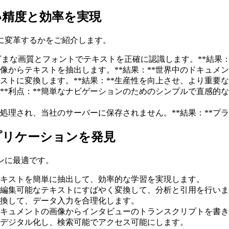
い精度と効率を実現
に変革するかをご紹介します。
*さまざまな画質とフォントでテキストを正確に認識します。**結
で画像からテキストを抽出します。**結果：**世界中のドキュ
テキストに変換します。**結果：**生産性を向上させ、より重
。**利点：**簡単なナビゲーションのためのシンプルで直感的
全に処理され、当社のサーバーに保存されません。**結果：**
プリケーションを発見
ンに最適です。
テキストを簡単に抽出して、効率的な学習を実現します。
文を編集可能なテキストにすばやく変換して、分析と引用を行い
変換して、データ入力を合理化します。
たドキュメントの画像からインタビューのトランスクリプトを書
をデジタル化し、検索可能でアクセス可能にします。