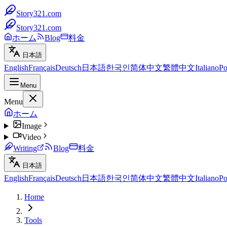
Story321.com
Story321.com
ホーム
Blog
料金
日本語
English
Français
Deutsch
日本語
한국인
简体中文
繁體中文
Italiano
Po
Menu
Menu
ホーム
Image
Video
Writing
Blog
料金
日本語
English
Français
Deutsch
日本語
한국인
简体中文
繁體中文
Italiano
Po
Home
Tools