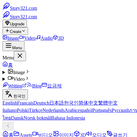
Story321.com
Story321.com
Upgrade
Create
Image
Video
Audio
3D
Menu
Menu
홈
Image
Video
Writing
Blog
요금제
한국인
English
Français
Deutsch
日本語
한국인
简体中文
繁體中文
Italiano
Polski
Türkçe
Nederlands
Arabic
español
Português
Русский
ภา
ไทย
Dansk
Norsk bokmål
Bahasa Indonesia
홈
Assets
비디오
이미지
3D
오디오
글쓰기