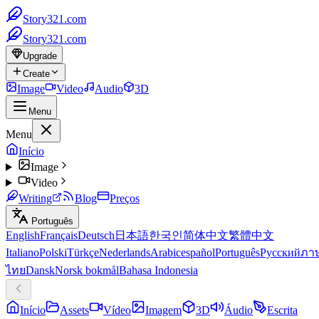
Story321.com
Story321.com
Upgrade
Create
Image
Video
Audio
3D
Menu
Menu
Início
Image
Video
Writing
Blog
Preços
Português
English
Français
Deutsch
日本語
한국인
简体中文
繁體中文
Italiano
Polski
Türkçe
Nederlands
Arabic
español
Português
Русский
ภา
ไทย
Dansk
Norsk bokmål
Bahasa Indonesia
Início
Assets
Vídeo
Imagem
3D
Áudio
Escrita