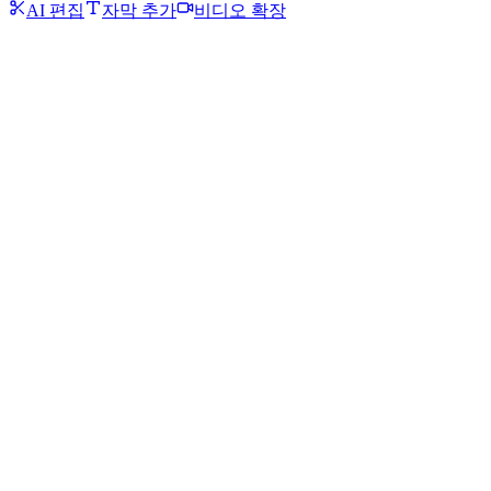
AI 편집
자막 추가
비디오 확장