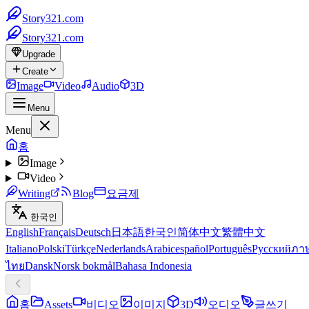
Story321.com
Story321.com
Upgrade
Create
Image
Video
Audio
3D
Menu
Menu
홈
Image
Video
Writing
Blog
요금제
한국인
English
Français
Deutsch
日本語
한국인
简体中文
繁體中文
Italiano
Polski
Türkçe
Nederlands
Arabic
español
Português
Русский
ภา
ไทย
Dansk
Norsk bokmål
Bahasa Indonesia
홈
Assets
비디오
이미지
3D
오디오
글쓰기