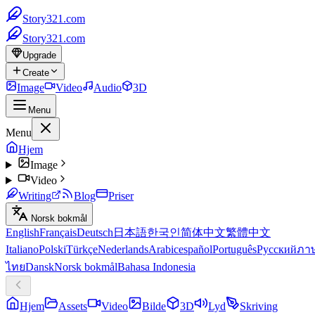
Story321.com
Story321.com
Upgrade
Create
Image
Video
Audio
3D
Menu
Menu
Hjem
Image
Video
Writing
Blog
Priser
Norsk bokmål
English
Français
Deutsch
日本語
한국인
简体中文
繁體中文
Italiano
Polski
Türkçe
Nederlands
Arabic
español
Português
Русский
ภา
ไทย
Dansk
Norsk bokmål
Bahasa Indonesia
Hjem
Assets
Video
Bilde
3D
Lyd
Skriving