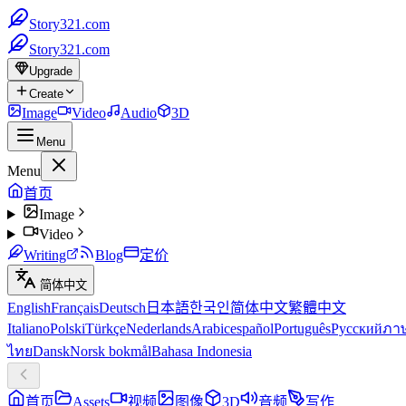
Story321.com
Story321.com
Upgrade
Create
Image
Video
Audio
3D
Menu
Menu
首页
Image
Video
Writing
Blog
定价
简体中文
English
Français
Deutsch
日本語
한국인
简体中文
繁體中文
Italiano
Polski
Türkçe
Nederlands
Arabic
español
Português
Русский
ภา
ไทย
Dansk
Norsk bokmål
Bahasa Indonesia
首页
Assets
视频
图像
3D
音频
写作