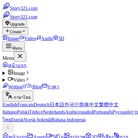
Story321.com
Story321.com
Upgrade
Create
Image
Video
Audio
3D
Menu
Menu
หน้าแรก
Image
Video
Writing
Blog
ราคา
ภาษาไทย
English
Français
Deutsch
日本語
한국인
简体中文
繁體中文
Italiano
Polski
Türkçe
Nederlands
Arabic
español
Português
Русский
ภา
ไทย
Dansk
Norsk bokmål
Bahasa Indonesia
หน้าแรก
Assets
วิดีโอ
รูปภาพ
3D
เสียง
การ