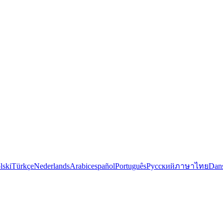
lski
Türkçe
Nederlands
Arabic
español
Português
Русский
ภาษาไทย
Dan