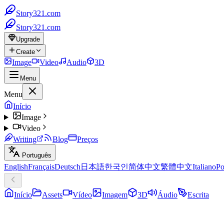
Story321.com
Story321.com
Upgrade
Create
Image
Video
Audio
3D
Menu
Menu
Início
Image
Video
Writing
Blog
Preços
Português
English
Français
Deutsch
日本語
한국인
简体中文
繁體中文
Italiano
Po
Início
Assets
Vídeo
Imagem
3D
Áudio
Escrita