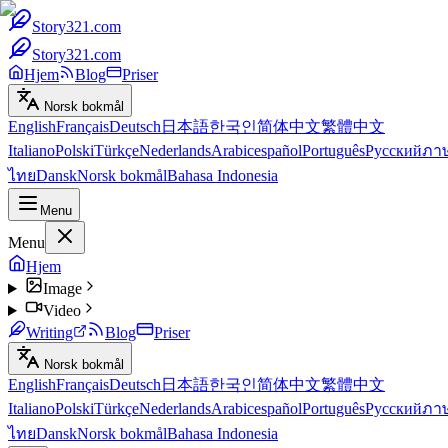
Story321.com
Story321.com
Hjem
Blog
Priser
Norsk bokmål
English
Français
Deutsch
日本語
한국인
简体中文
繁體中文
Italiano
Polski
Türkçe
Nederlands
Arabic
español
Português
Русский
ภา
ไทย
Dansk
Norsk bokmål
Bahasa Indonesia
Menu
Menu
Hjem
Image
Video
Writing
Blog
Priser
Norsk bokmål
English
Français
Deutsch
日本語
한국인
简体中文
繁體中文
Italiano
Polski
Türkçe
Nederlands
Arabic
español
Português
Русский
ภา
ไทย
Dansk
Norsk bokmål
Bahasa Indonesia