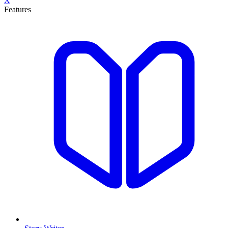
X
Features