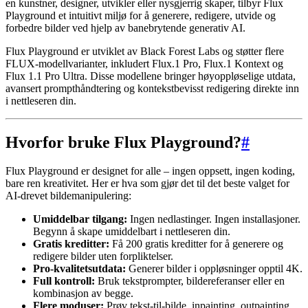
en kunstner, designer, utvikler eller nysgjerrig skaper, tilbyr Flux
Playground et intuitivt miljø for å generere, redigere, utvide og
forbedre bilder ved hjelp av banebrytende generativ AI.
Flux Playground er utviklet av Black Forest Labs og støtter flere
FLUX-modellvarianter, inkludert Flux.1 Pro, Flux.1 Kontext og
Flux 1.1 Pro Ultra. Disse modellene bringer høyoppløselige utdata,
avansert prompthåndtering og kontekstbevisst redigering direkte inn
i nettleseren din.
Hvorfor bruke Flux Playground?
#
Flux Playground er designet for alle – ingen oppsett, ingen koding,
bare ren kreativitet. Her er hva som gjør det til det beste valget for
AI-drevet bildemanipulering:
Umiddelbar tilgang:
Ingen nedlastinger. Ingen installasjoner.
Begynn å skape umiddelbart i nettleseren din.
Gratis kreditter:
Få 200 gratis kreditter for å generere og
redigere bilder uten forpliktelser.
Pro-kvalitetsutdata:
Generer bilder i oppløsninger opptil 4K.
Full kontroll:
Bruk tekstprompter, bildereferanser eller en
kombinasjon av begge.
Flere moduser:
Prøv tekst-til-bilde, inpainting, outpainting