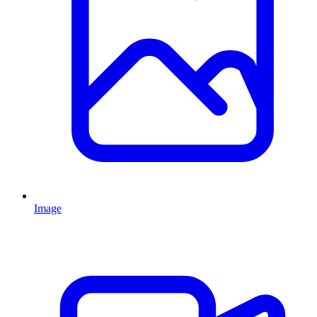
Image