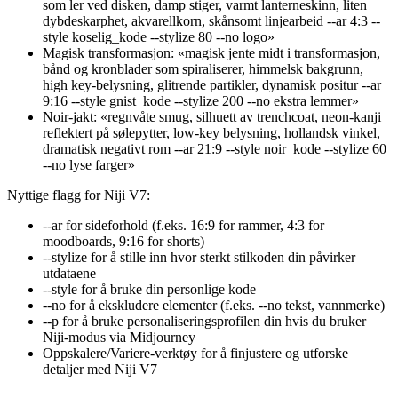
som ler ved disken, damp stiger, varmt lanterneskinn, liten
dybdeskarphet, akvarellkorn, skånsomt linjearbeid --ar 4:3 --
style koselig_kode --stylize 80 --no logo»
Magisk transformasjon: «magisk jente midt i transformasjon,
bånd og kronblader som spiraliserer, himmelsk bakgrunn,
high key-belysning, glitrende partikler, dynamisk positur --ar
9:16 --style gnist_kode --stylize 200 --no ekstra lemmer»
Noir-jakt: «regnvåte smug, silhuett av trenchcoat, neon-kanji
reflektert på sølepytter, low-key belysning, hollandsk vinkel,
dramatisk negativt rom --ar 21:9 --style noir_kode --stylize 60
--no lyse farger»
Nyttige flagg for Niji V7:
--ar for sideforhold (f.eks. 16:9 for rammer, 4:3 for
moodboards, 9:16 for shorts)
--stylize for å stille inn hvor sterkt stilkoden din påvirker
utdataene
--style for å bruke din personlige kode
--no for å ekskludere elementer (f.eks. --no tekst, vannmerke)
--p for å bruke personaliseringsprofilen din hvis du bruker
Niji-modus via Midjourney
Oppskalere/Variere-verktøy for å finjustere og utforske
detaljer med Niji V7