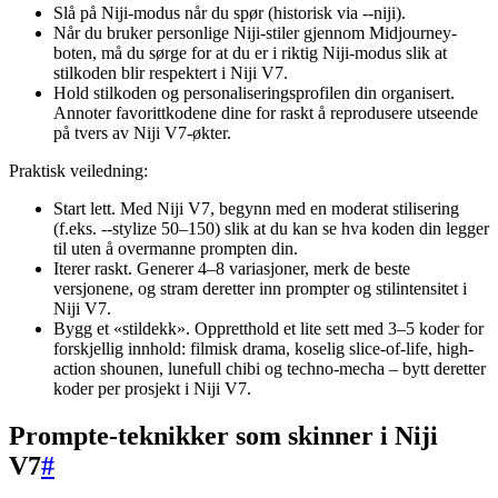
Slå på Niji-modus når du spør (historisk via --niji).
Når du bruker personlige Niji-stiler gjennom Midjourney-
boten, må du sørge for at du er i riktig Niji-modus slik at
stilkoden blir respektert i Niji V7.
Hold stilkoden og personaliseringsprofilen din organisert.
Annoter favorittkodene dine for raskt å reprodusere utseende
på tvers av Niji V7-økter.
Praktisk veiledning:
Start lett. Med Niji V7, begynn med en moderat stilisering
(f.eks. --stylize 50–150) slik at du kan se hva koden din legger
til uten å overmanne prompten din.
Iterer raskt. Generer 4–8 variasjoner, merk de beste
versjonene, og stram deretter inn prompter og stilintensitet i
Niji V7.
Bygg et «stildekk». Oppretthold et lite sett med 3–5 koder for
forskjellig innhold: filmisk drama, koselig slice-of-life, high-
action shounen, lunefull chibi og techno-mecha – bytt deretter
koder per prosjekt i Niji V7.
Prompte-teknikker som skinner i Niji
V7
#