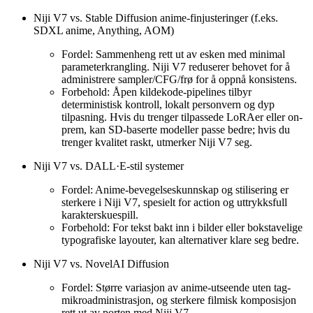
Niji V7 vs. Stable Diffusion anime-finjusteringer (f.eks.
SDXL anime, Anything, AOM)
Fordel: Sammenheng rett ut av esken med minimal
parameterkrangling. Niji V7 reduserer behovet for å
administrere sampler/CFG/frø for å oppnå konsistens.
Forbehold: Åpen kildekode-pipelines tilbyr
deterministisk kontroll, lokalt personvern og dyp
tilpasning. Hvis du trenger tilpassede LoRAer eller on-
prem, kan SD-baserte modeller passe bedre; hvis du
trenger kvalitet raskt, utmerker Niji V7 seg.
Niji V7 vs. DALL·E-stil systemer
Fordel: Anime-bevegelseskunnskap og stilisering er
sterkere i Niji V7, spesielt for action og uttrykksfull
karakterskuespill.
Forbehold: For tekst bakt inn i bilder eller bokstavelige
typografiske layouter, kan alternativer klare seg bedre.
Niji V7 vs. NovelAI Diffusion
Fordel: Større variasjon av anime-utseende uten tag-
mikroadministrasjon, og sterkere filmisk komposisjon
rett ut av porten med Niji V7.