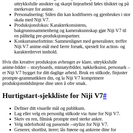
uttrykksfulle ansikter og skarpt linjearbeid føles tilsiktet og på
merkevare for anime.
Personalisering: Stilen din kan kodifiseres og gjenbrukes i stor
skala med Niji V7.
Produksjonsfokus: Karakterkonsistens,
bakgrunnssammenheng og kamerakunnskap gjør Niji V7 til
en pålitelig pre-produksjonspartner.
Konkurransefortrinn: Sammenlignet med generalister, treffer
Niji V7 anime-mål med færre forsøk, spesielt for action- og
karakterdrevet innhold.
Hvis din kreative produksjon avhenger av klare, uttrykksfulle
anime-bilder – storyboards, miniatyrbilder, nøkkelkunst, personark –
er Niji V7 bygget for ditt daglige arbeid. Bruk en stilkode, finjuster
prompte-grammatikken din, og la Niji V7 komprimere
produksjonstidslinjene dine uten å ofre smak.
Hurtigstart-sjekkliste for Niji V7
#
Definer ditt visuelle mål og publikum.
Lag eller velg en personlig stilkode via /tune for Niji V7.
Skriv en ren, filmisk prompte med sterke ankre.
Velg sideforhold og passende --stylize for Niji V7.
Generer, shortlist, iterer; lås frøene og ankrene dine for