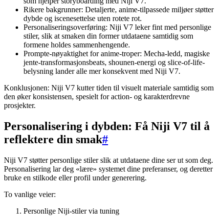
som hjelper storyboarding med Niji V7.
Rikere bakgrunner: Detaljerte, anime-tilpassede miljøer støtter
dybde og iscenesettelse uten rotete rot.
Personaliseringsoverføring: Niji V7 leker fint med personlige
stiler, slik at smaken din former utdataene samtidig som
formene holdes sammenhengende.
Prompte-nøyaktighet for anime-troper: Mecha-ledd, magiske
jente-transformasjonsbeats, shounen-energi og slice-of-life-
belysning lander alle mer konsekvent med Niji V7.
Konklusjonen: Niji V7 kutter tiden til visuelt materiale samtidig som
den øker konsistensen, spesielt for action- og karakterdrevne
prosjekter.
Personalisering i dybden: Få Niji V7 til å
reflektere din smak
#
Niji V7 støtter personlige stiler slik at utdataene dine ser ut som deg.
Personalisering lar deg «lære» systemet dine preferanser, og deretter
bruke en stilkode eller profil under generering.
To vanlige veier:
Personlige Niji-stiler via tuning