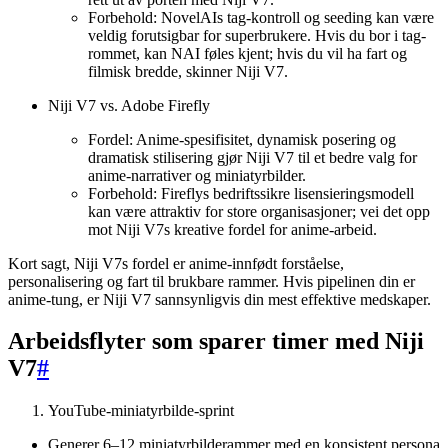
Forbehold: NovelAIs tag-kontroll og seeding kan være
veldig forutsigbar for superbrukere. Hvis du bor i tag-
rommet, kan NAI føles kjent; hvis du vil ha fart og
filmisk bredde, skinner Niji V7.
Niji V7 vs. Adobe Firefly
Fordel: Anime-spesifisitet, dynamisk posering og
dramatisk stilisering gjør Niji V7 til et bedre valg for
anime-narrativer og miniatyrbilder.
Forbehold: Fireflys bedriftssikre lisensieringsmodell
kan være attraktiv for store organisasjoner; vei det opp
mot Niji V7s kreative fordel for anime-arbeid.
Kort sagt, Niji V7s fordel er anime-innfødt forståelse,
personalisering og fart til brukbare rammer. Hvis pipelinen din er
anime-tung, er Niji V7 sannsynligvis din mest effektive medskaper.
Arbeidsflyter som sparer timer med Niji
V7
#
YouTube-miniatyrbilde-sprint
Generer 6–12 miniatyrbilderammer med en konsistent persona