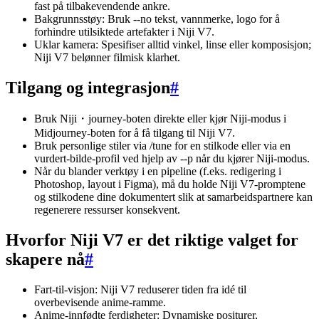
fast på tilbakevendende ankre.
Bakgrunnsstøy: Bruk --no tekst, vannmerke, logo for å
forhindre utilsiktede artefakter i Niji V7.
Uklar kamera: Spesifiser alltid vinkel, linse eller komposisjon;
Niji V7 belønner filmisk klarhet.
Tilgang og integrasjon
#
Bruk Niji・journey-boten direkte eller kjør Niji-modus i
Midjourney-boten for å få tilgang til Niji V7.
Bruk personlige stiler via /tune for en stilkode eller via en
vurdert-bilde-profil ved hjelp av --p når du kjører Niji-modus.
Når du blander verktøy i en pipeline (f.eks. redigering i
Photoshop, layout i Figma), må du holde Niji V7-promptene
og stilkodene dine dokumentert slik at samarbeidspartnere kan
regenerere ressurser konsekvent.
Hvorfor Niji V7 er det riktige valget for
skapere nå
#
Fart-til-visjon: Niji V7 reduserer tiden fra idé til
overbevisende anime-ramme.
Anime-innfødte ferdigheter: Dynamiske positurer,