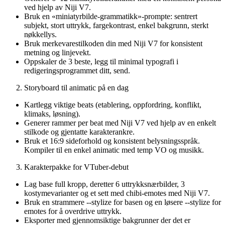
ved hjelp av Niji V7.
Bruk en «miniatyrbilde-grammatikk»-prompte: sentrert
subjekt, stort uttrykk, fargekontrast, enkel bakgrunn, sterkt
nøkkellys.
Bruk merkevarestilkoden din med Niji V7 for konsistent
metning og linjevekt.
Oppskaler de 3 beste, legg til minimal typografi i
redigeringsprogrammet ditt, send.
Storyboard til animatic på en dag
Kartlegg viktige beats (etablering, oppfordring, konflikt,
klimaks, løsning).
Generer rammer per beat med Niji V7 ved hjelp av en enkelt
stilkode og gjentatte karakterankre.
Bruk et 16:9 sideforhold og konsistent belysningsspråk.
Kompiler til en enkel animatic med temp VO og musikk.
Karakterpakke for VTuber-debut
Lag base full kropp, deretter 6 uttrykksnærbilder, 3
kostymevarianter og et sett med chibi-emotes med Niji V7.
Bruk en strammere --stylize for basen og en løsere --stylize for
emotes for å overdrive uttrykk.
Eksporter med gjennomsiktige bakgrunner der det er