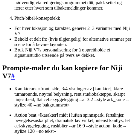
nødvendig via redigeringsprogrammet ditt, pakk settet og
iterer etter hvert som tilbakemeldinger kommer.
Pitch-bibel-konseptdekk
For hver lokasjon og karakter, generer 2–3 varianter med Niji
V7.
Behold et delt frø (hvis tilgjengelig) for alternative rammer per
scene for å bevare layouten.
Bruk Niji V7s personalisering for å opprettholde et
signaturstudio-utseende på tvers av dekket.
Prompte-maler du kan kopiere for Niji
V7
#
Karakterark «front, side, 3/4 visninger av [karakter], klare
turnarounds, nøytral belysning, rent studiobakteppe, skarpt
linjearbeid, flat cel-skyggelegging --ar 3:2 --style ark_kode --
stylize 40 --no bakgrunnsrot»
Action beat «[karakter] midt i luften spinnspark, fartslinjer,
bevegelsesuskarphet, dramatisk lav vinkel, intenst kantlys, fet
cel-skyggelegging, ruskbiter --ar 16:9 --style action_kode --
stylize 120 --no tekst»