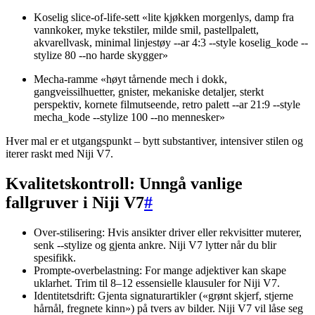
Koselig slice-of-life-sett «lite kjøkken morgenlys, damp fra
vannkoker, myke tekstiler, milde smil, pastellpalett,
akvarellvask, minimal linjestøy --ar 4:3 --style koselig_kode --
stylize 80 --no harde skygger»
Mecha-ramme «høyt tårnende mech i dokk,
gangveissilhuetter, gnister, mekaniske detaljer, sterkt
perspektiv, kornete filmutseende, retro palett --ar 21:9 --style
mecha_kode --stylize 100 --no mennesker»
Hver mal er et utgangspunkt – bytt substantiver, intensiver stilen og
iterer raskt med Niji V7.
Kvalitetskontroll: Unngå vanlige
fallgruver i Niji V7
#
Over-stilisering: Hvis ansikter driver eller rekvisitter muterer,
senk --stylize og gjenta ankre. Niji V7 lytter når du blir
spesifikk.
Prompte-overbelastning: For mange adjektiver kan skape
uklarhet. Trim til 8–12 essensielle klausuler for Niji V7.
Identitetsdrift: Gjenta signaturartikler («grønt skjerf, stjerne
hårnål, fregnete kinn») på tvers av bilder. Niji V7 vil låse seg