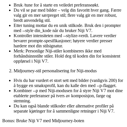
Bruk /tune for å starte en veiledet preferanseøkt.
Du vil se par med bilder – velg din favoritt hver gang. Færre
valg gir en mer særpreget stil; flere valg gir en mer robust,
bredt anvendelig stil.
Etter tuning mottar du en unik stilkode. Bruk den i prompter
med --style din_kode når du bruker Niji V7.
Kontroller intensiteten med --stylize-verdi. Lavere verdier
bevarer prompte-spesifikasjoner; høyere verdier presser
hardere mot din stilsignatur.
Merk: Personlige Niji-stiler kombineres ikke med
forhåndsinnstilte stiler. Hold deg til koden din for konsistent
oppførsel i Niji V7.
Midjourney-stil personalisering for Niji-modus
Hvis du har vurdert et stort sett med bilder (vanligvis 200) for
å bygge en smaksprofil, kan du kalle den med --p-flagget.
Kombiner --p med Niji-modusen for å styre Niji V7 mot dine
etablerte preferanser på tvers av komposisjon, farge og
stemning.
Du kan også blande stilkoder eller alternative profiler på
separate kjøringer for å sammenligne retninger i Niji V7.
Bonus: Bruke Niji V7 med Midjourney-boten