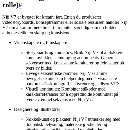
rolle)
#
Niji V7 er bygget for kreativ fart. Enten du produserer
videostoryboards, konseptrammer eller sosiale ressurser, handler Niji
V7 om å komprimere timer til minutter samtidig som du holder
anime-estetikken skarp og konsistent.
Videoskapere og filmskapere
Storyboards og animatics: Bruk Niji V7 til å blokkere
kameravinkler, stemning og action beats. Generer
sekvenser med konsistente karakterer og rekvisitter på
tvers av bilder.
Bevegelsessentriske rammer: Niji V7s anime-
bevegelseskunnskap hjelper deg med å visualisere
parkour, slåsskoreografi, jaktscener og stilisert VFX.
Visuell kontinuitet: Kombiner stilkoder med
karakterreferanser for å opprettholde kontinuitet på
tvers av en hel sekvens med Niji V7.
Designere og illustratører
Nøkkelkunst og plakater: Niji V7 utmerker seg med
dramatisk belysning, maleriske gradienter og
uttrykksfulle ansikter for sterke heltebilder.