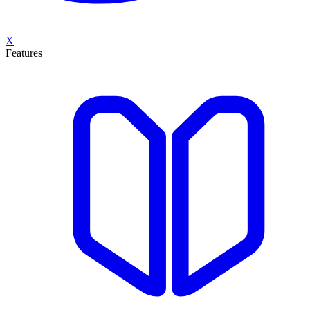
X
Features