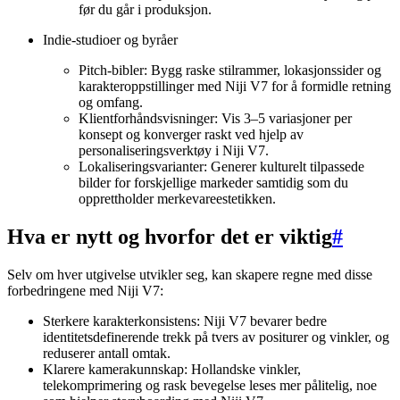
før du går i produksjon.
Indie-studioer og byråer
Pitch-bibler: Bygg raske stilrammer, lokasjonssider og
karakteroppstillinger med Niji V7 for å formidle retning
og omfang.
Klientforhåndsvisninger: Vis 3–5 variasjoner per
konsept og konverger raskt ved hjelp av
personaliseringsverktøy i Niji V7.
Lokaliseringsvarianter: Generer kulturelt tilpassede
bilder for forskjellige markeder samtidig som du
opprettholder merkevareestetikken.
Hva er nytt og hvorfor det er viktig
#
Selv om hver utgivelse utvikler seg, kan skapere regne med disse
forbedringene med Niji V7:
Sterkere karakterkonsistens: Niji V7 bevarer bedre
identitetsdefinerende trekk på tvers av positurer og vinkler, og
reduserer antall omtak.
Klarere kamerakunnskap: Hollandske vinkler,
telekomprimering og rask bevegelse leses mer pålitelig, noe