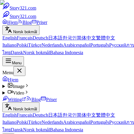
Story321.com
Story321.com
Hjem
Blog
Priser
Norsk bokmål
English
Français
Deutsch
日本語
한국인
简体中文
繁體中文
Italiano
Polski
Türkçe
Nederlands
Arabic
español
Português
Русский
ภา
ไทย
Dansk
Norsk bokmål
Bahasa Indonesia
Menu
Menu
Hjem
Image
Video
Writing
Blog
Priser
Norsk bokmål
English
Français
Deutsch
日本語
한국인
简体中文
繁體中文
Italiano
Polski
Türkçe
Nederlands
Arabic
español
Português
Русский
ภา
ไทย
Dansk
Norsk bokmål
Bahasa Indonesia