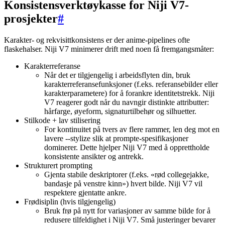
Konsistensverktøykasse for Niji V7-
prosjekter
#
Karakter- og rekvisittkonsistens er der anime-pipelines ofte
flaskehalser. Niji V7 minimerer drift med noen få fremgangsmåter:
Karakterreferanse
Når det er tilgjengelig i arbeidsflyten din, bruk
karakterreferansefunksjoner (f.eks. referansebilder eller
karakterparametere) for å forankre identitetstrekk. Niji
V7 reagerer godt når du navngir distinkte attributter:
hårfarge, øyeform, signaturtilbehør og silhuetter.
Stilkode + lav stilisering
For kontinuitet på tvers av flere rammer, len deg mot en
lavere --stylize slik at prompte-spesifikasjoner
dominerer. Dette hjelper Niji V7 med å opprettholde
konsistente ansikter og antrekk.
Strukturert prompting
Gjenta stabile deskriptorer (f.eks. «rød collegejakke,
bandasje på venstre kinn») hvert bilde. Niji V7 vil
respektere gjentatte ankre.
Frødisiplin (hvis tilgjengelig)
Bruk frø på nytt for variasjoner av samme bilde for å
redusere tilfeldighet i Niji V7. Små justeringer bevarer