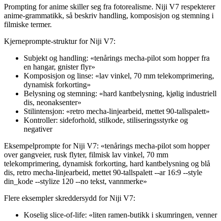
Prompting for anime skiller seg fra fotorealisme. Niji V7 respekterer
anime-grammatikk, så beskriv handling, komposisjon og stemning i
filmiske termer.
Kjerneprompte-struktur for Niji V7:
Subjekt og handling: «tenårings mecha-pilot som hopper fra
en hangar, gnister flyr»
Komposisjon og linse: «lav vinkel, 70 mm telekomprimering,
dynamisk forkorting»
Belysning og stemning: «hard kantbelysning, kjølig industriell
dis, neonaksenter»
Stilintensjon: «retro mecha-linjearbeid, mettet 90-tallspalett»
Kontroller: sideforhold, stilkode, stiliseringsstyrke og
negativer
Eksempelprompte for Niji V7: «tenårings mecha-pilot som hopper
over gangveier, rusk flyter, filmisk lav vinkel, 70 mm
telekomprimering, dynamisk forkorting, hard kantbelysning og blå
dis, retro mecha-linjearbeid, mettet 90-tallspalett --ar 16:9 --style
din_kode --stylize 120 --no tekst, vannmerke»
Flere eksempler skreddersydd for Niji V7:
Koselig slice-of-life: «liten ramen-butikk i skumringen, venner