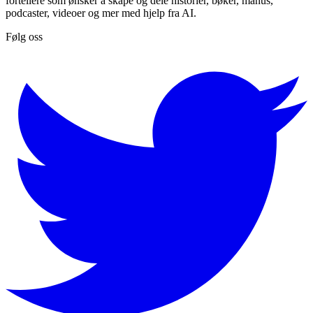
fortellere som ønsker å skape og dele historier, bøker, manus,
podcaster, videoer og mer med hjelp fra AI.
Følg oss