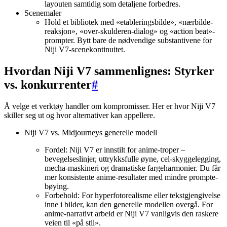
layouten samtidig som detaljene forbedres.
Scenemaler
Hold et bibliotek med «etableringsbilde», «nærbilde-
reaksjon», «over-skulderen-dialog» og «action beat»-
prompter. Bytt bare de nødvendige substantivene for
Niji V7-scenekontinuitet.
Hvordan Niji V7 sammenlignes: Styrker
vs. konkurrenter
#
Å velge et verktøy handler om kompromisser. Her er hvor Niji V7
skiller seg ut og hvor alternativer kan appellere.
Niji V7 vs. Midjourneys generelle modell
Fordel: Niji V7 er innstilt for anime-troper –
bevegelseslinjer, uttrykksfulle øyne, cel-skyggelegging,
mecha-maskineri og dramatiske fargeharmonier. Du får
mer konsistente anime-resultater med mindre prompte-
bøying.
Forbehold: For hyperfotorealisme eller tekstgjengivelse
inne i bilder, kan den generelle modellen overgå. For
anime-narrativt arbeid er Niji V7 vanligvis den raskere
veien til «på stil».