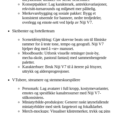
Konseptpakker: Lag karakterark, antrekksvariasjoner,
rekvisitt-turnarounds og miljøsett mer pålitelig.
Merkevarebygging og sosiale pakker: Bygg et
konsistent utseende for bannere, nedre tredjedeler,
overlegg og emote-sett ved hjelp av Niji V7.
Skribenter og fortellerteam
Sceneidémyldring: Gjør skrevne beats om til filmiske
rammer for å teste tone, tempo og geografi. Niji V7
hjelper deg med å «se» manuset.
Moodboards: Utforsk visuelle retninger (noir-by,
mecha-skole, pastoral fantasi) med sammenhengende
paletter.
Karakterbuer: Bruk Niji V7 til å iterere på frisyrer,
uttrykk og aldersprogresjoner.
VTubere, streamere og stemmeskuespillere
Personark: Lag avatarer i full kropp, kostymevarianter,
emotes og spesifikke kanalressurser med Niji V7-
stilkonsistens.
Miniatyrbilde-produksjon: Generer raskt iøynefallende
miniatyrbilder med sterk fargeteori og fokalklarhet.
Merch-mockups: Visualiser klistremerker, trykk og pins