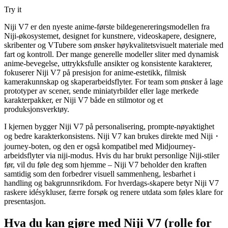
Try it
Niji V7 er den nyeste anime-første bildegenereringsmodellen fra
Niji-økosystemet, designet for kunstnere, videoskapere, designere,
skribenter og VTubere som ønsker høykvalitetsvisuelt materiale med
fart og kontroll. Der mange generelle modeller sliter med dynamisk
anime-bevegelse, uttrykksfulle ansikter og konsistente karakterer,
fokuserer Niji V7 på presisjon for anime-estetikk, filmisk
kamerakunnskap og skaperarbeidsflyter. For team som ønsker å lage
prototyper av scener, sende miniatyrbilder eller lage merkede
karakterpakker, er Niji V7 både en stilmotor og et
produksjonsverktøy.
I kjernen bygger Niji V7 på personalisering, prompte-nøyaktighet
og bedre karakterkonsistens. Niji V7 kan brukes direkte med Niji・
journey-boten, og den er også kompatibel med Midjourney-
arbeidsflyter via niji-modus. Hvis du har brukt personlige Niji-stiler
før, vil du føle deg som hjemme – Niji V7 beholder den kraften
samtidig som den forbedrer visuell sammenheng, lesbarhet i
handling og bakgrunnsrikdom. For hverdags-skapere betyr Niji V7
raskere idésykluser, færre forsøk og renere utdata som føles klare for
presentasjon.
Hva du kan gjøre med Niji V7 (rolle for