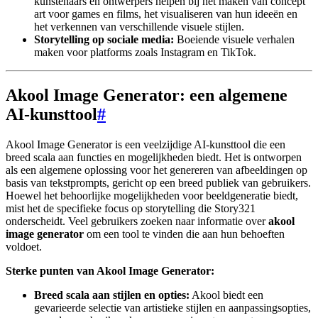
kunstenaars en ontwerpers helpen bij het maken van concept
art voor games en films, het visualiseren van hun ideeën en
het verkennen van verschillende visuele stijlen.
Storytelling op sociale media:
Boeiende visuele verhalen
maken voor platforms zoals Instagram en TikTok.
Akool Image Generator: een algemene
AI-kunsttool
#
Akool Image Generator is een veelzijdige AI-kunsttool die een
breed scala aan functies en mogelijkheden biedt. Het is ontworpen
als een algemene oplossing voor het genereren van afbeeldingen op
basis van tekstprompts, gericht op een breed publiek van gebruikers.
Hoewel het behoorlijke mogelijkheden voor beeldgeneratie biedt,
mist het de specifieke focus op storytelling die Story321
onderscheidt. Veel gebruikers zoeken naar informatie over
akool
image generator
om een tool te vinden die aan hun behoeften
voldoet.
Sterke punten van Akool Image Generator:
Breed scala aan stijlen en opties:
Akool biedt een
gevarieerde selectie van artistieke stijlen en aanpassingsopties,