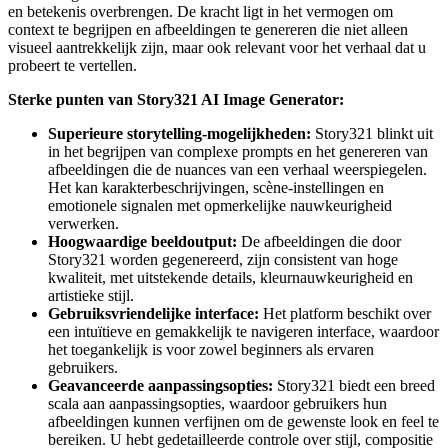
en betekenis overbrengen. De kracht ligt in het vermogen om
context te begrijpen en afbeeldingen te genereren die niet alleen
visueel aantrekkelijk zijn, maar ook relevant voor het verhaal dat u
probeert te vertellen.
Sterke punten van Story321 AI Image Generator:
Superieure storytelling-mogelijkheden:
Story321 blinkt uit
in het begrijpen van complexe prompts en het genereren van
afbeeldingen die de nuances van een verhaal weerspiegelen.
Het kan karakterbeschrijvingen, scène-instellingen en
emotionele signalen met opmerkelijke nauwkeurigheid
verwerken.
Hoogwaardige beeldoutput:
De afbeeldingen die door
Story321 worden gegenereerd, zijn consistent van hoge
kwaliteit, met uitstekende details, kleurnauwkeurigheid en
artistieke stijl.
Gebruiksvriendelijke interface:
Het platform beschikt over
een intuïtieve en gemakkelijk te navigeren interface, waardoor
het toegankelijk is voor zowel beginners als ervaren
gebruikers.
Geavanceerde aanpassingsopties:
Story321 biedt een breed
scala aan aanpassingsopties, waardoor gebruikers hun
afbeeldingen kunnen verfijnen om de gewenste look en feel te
bereiken. U hebt gedetailleerde controle over stijl, compositie