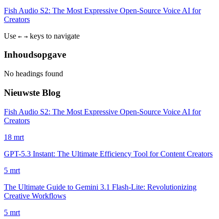
Fish Audio S2: The Most Expressive Open-Source Voice AI for
Creators
Use
keys to navigate
←
→
Inhoudsopgave
No headings found
Nieuwste Blog
Fish Audio S2: The Most Expressive Open-Source Voice AI for
Creators
18 mrt
GPT-5.3 Instant: The Ultimate Efficiency Tool for Content Creators
5 mrt
The Ultimate Guide to Gemini 3.1 Flash-Lite: Revolutionizing
Creative Workflows
5 mrt