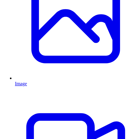
Image