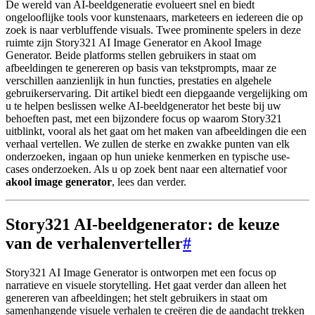
De wereld van AI-beeldgeneratie evolueert snel en biedt
ongelooflijke tools voor kunstenaars, marketeers en iedereen die op
zoek is naar verbluffende visuals. Twee prominente spelers in deze
ruimte zijn Story321 AI Image Generator en Akool Image
Generator. Beide platforms stellen gebruikers in staat om
afbeeldingen te genereren op basis van tekstprompts, maar ze
verschillen aanzienlijk in hun functies, prestaties en algehele
gebruikerservaring. Dit artikel biedt een diepgaande vergelijking om
u te helpen beslissen welke AI-beeldgenerator het beste bij uw
behoeften past, met een bijzondere focus op waarom Story321
uitblinkt, vooral als het gaat om het maken van afbeeldingen die een
verhaal vertellen. We zullen de sterke en zwakke punten van elk
onderzoeken, ingaan op hun unieke kenmerken en typische use-
cases onderzoeken. Als u op zoek bent naar een alternatief voor
akool image generator
, lees dan verder.
Story321 AI-beeldgenerator: de keuze
van de verhalenverteller
#
Story321 AI Image Generator is ontworpen met een focus op
narratieve en visuele storytelling. Het gaat verder dan alleen het
genereren van afbeeldingen; het stelt gebruikers in staat om
samenhangende visuele verhalen te creëren die de aandacht trekken