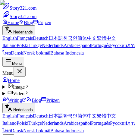
Story321.com
Story321.com
Home
Blog
Prijzen
Nederlands
English
Français
Deutsch
日本語
한국인
简体中文
繁體中文
Italiano
Polski
Türkçe
Nederlands
Arabic
español
Português
Русский
ภา
ไทย
Dansk
Norsk bokmål
Bahasa Indonesia
Menu
Menu
Home
Image
Video
Writing
Blog
Prijzen
Nederlands
English
Français
Deutsch
日本語
한국인
简体中文
繁體中文
Italiano
Polski
Türkçe
Nederlands
Arabic
español
Português
Русский
ภา
ไทย
Dansk
Norsk bokmål
Bahasa Indonesia