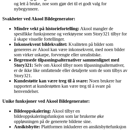
og lett å bruke, noe som gjør det til et godt valg for
nybegynnere.
Svakheter ved Akool Bildegenerator:
Mindre vekt på historiefortelling:
Akool mangler de
spesifikke funksjonene og verktøyene som Story321 tilbyr for
å skape visuelle fortellinger.
Inkonsekvent bildekvalitet:
Kvaliteten på bilder som
genereres av Akool kan være inkonsekvent, med noen bilder
som virker uskarpe, forvrengte eller urealistiske.
Begrensede tilpasningsalternativer sammenlignet med
Story321:
Selv om Akool tilbyr noen tilpasningsalternativer,
er de ikke like omfattende eller detaljerte som de som tilbys av
Story321.
Kundestøtte kan være treg til å svare:
Noen brukere har
rapportert at kundestøtten kan være treg til å svare på
henvendelser.
Unike funksjoner ved Akool Bildegenerator:
Bildeoppskalering:
Akool tilbyr en
bildeoppskaleringsfunksjon som lar brukerne øke
oppløsningen på de genererte bildene sine.
Ansiktsbytte:
Plattformen inkluderer en ansiktsbyttefunksjon