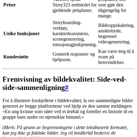
Priser
Story321-nettstedet for
som gjør den
gjeldende prisplaner.
tilgjengelig for
mange.
Storyboarding-
Bildeoppskalering,
verktøy,
ansiktsbytte,
Unike funksjoner
karakterkonsistens,
begrenset
scenegenerering,
videogenerering.
emosjonsgjenkjenning.
Kan være treg til å
Generelt responsiv og
Kundestøtte
svare på
hjelpsom.
henvendelser.
Fremvisning av bildekvalitet: Side-ved-
side-sammenligning
#
For å illustrere forskjellene i bildekvalitet, la oss sammenligne bilder
generert av begge plattformene ved hjelp av den samme meldingen:
«En ung kvinne som sitter ved et leirbål og forteller en historie til en
gruppe barn under en stjerneklar himmel.»
(Merk: På grunn av begrensningene i dette tekstbaserte formatet,
kan jeg ikke gi faktiske bilder. Jeg vil imidlertid beskrive de