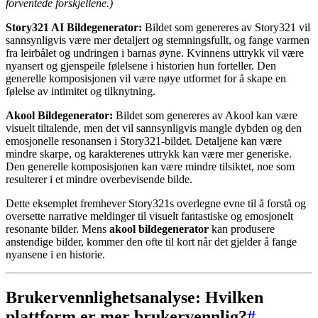
forventede forskjellene.)
Story321 AI Bildegenerator:
Bildet som genereres av Story321 vil
sannsynligvis være mer detaljert og stemningsfullt, og fange varmen
fra leirbålet og undringen i barnas øyne. Kvinnens uttrykk vil være
nyansert og gjenspeile følelsene i historien hun forteller. Den
generelle komposisjonen vil være nøye utformet for å skape en
følelse av intimitet og tilknytning.
Akool Bildegenerator:
Bildet som genereres av Akool kan være
visuelt tiltalende, men det vil sannsynligvis mangle dybden og den
emosjonelle resonansen i Story321-bildet. Detaljene kan være
mindre skarpe, og karakterenes uttrykk kan være mer generiske.
Den generelle komposisjonen kan være mindre tilsiktet, noe som
resulterer i et mindre overbevisende bilde.
Dette eksemplet fremhever Story321s overlegne evne til å forstå og
oversette narrative meldinger til visuelt fantastiske og emosjonelt
resonante bilder. Mens
akool bildegenerator
kan produsere
anstendige bilder, kommer den ofte til kort når det gjelder å fange
nyansene i en historie.
Brukervennlighetsanalyse: Hvilken
plattform er mer brukervennlig?
#