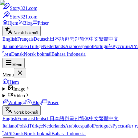
Story321.com
Story321.com
Hjem
Blog
Priser
Norsk bokmål
English
Français
Deutsch
日本語
한국인
简体中文
繁體中文
Italiano
Polski
Türkçe
Nederlands
Arabic
español
Português
Русский
ภา
ไทย
Dansk
Norsk bokmål
Bahasa Indonesia
Menu
Menu
Hjem
Image
Video
Writing
Blog
Priser
Norsk bokmål
English
Français
Deutsch
日本語
한국인
简体中文
繁體中文
Italiano
Polski
Türkçe
Nederlands
Arabic
español
Português
Русский
ภา
ไทย
Dansk
Norsk bokmål
Bahasa Indonesia