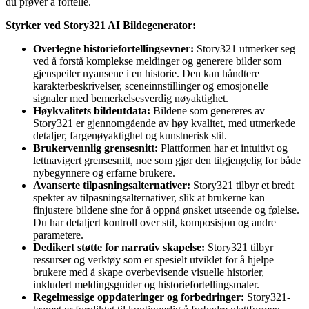
du prøver å fortelle.
Styrker ved Story321 AI Bildegenerator:
Overlegne historiefortellingsevner:
Story321 utmerker seg
ved å forstå komplekse meldinger og generere bilder som
gjenspeiler nyansene i en historie. Den kan håndtere
karakterbeskrivelser, sceneinnstillinger og emosjonelle
signaler med bemerkelsesverdig nøyaktighet.
Høykvalitets bildeutdata:
Bildene som genereres av
Story321 er gjennomgående av høy kvalitet, med utmerkede
detaljer, fargenøyaktighet og kunstnerisk stil.
Brukervennlig grensesnitt:
Plattformen har et intuitivt og
lettnavigert grensesnitt, noe som gjør den tilgjengelig for både
nybegynnere og erfarne brukere.
Avanserte tilpasningsalternativer:
Story321 tilbyr et bredt
spekter av tilpasningsalternativer, slik at brukerne kan
finjustere bildene sine for å oppnå ønsket utseende og følelse.
Du har detaljert kontroll over stil, komposisjon og andre
parametere.
Dedikert støtte for narrativ skapelse:
Story321 tilbyr
ressurser og verktøy som er spesielt utviklet for å hjelpe
brukere med å skape overbevisende visuelle historier,
inkludert meldingsguider og historiefortellingsmaler.
Regelmessige oppdateringer og forbedringer:
Story321-