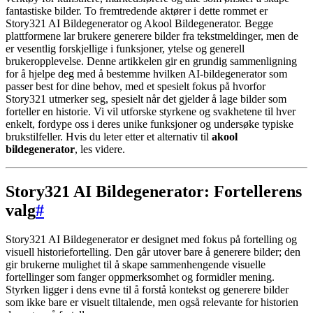
fantastiske bilder. To fremtredende aktører i dette rommet er
Story321 AI Bildegenerator og Akool Bildegenerator. Begge
plattformene lar brukere generere bilder fra tekstmeldinger, men de
er vesentlig forskjellige i funksjoner, ytelse og generell
brukeropplevelse. Denne artikkelen gir en grundig sammenligning
for å hjelpe deg med å bestemme hvilken AI-bildegenerator som
passer best for dine behov, med et spesielt fokus på hvorfor
Story321 utmerker seg, spesielt når det gjelder å lage bilder som
forteller en historie. Vi vil utforske styrkene og svakhetene til hver
enkelt, fordype oss i deres unike funksjoner og undersøke typiske
brukstilfeller. Hvis du leter etter et alternativ til
akool
bildegenerator
, les videre.
Story321 AI Bildegenerator: Fortellerens
valg
#
Story321 AI Bildegenerator er designet med fokus på fortelling og
visuell historiefortelling. Den går utover bare å generere bilder; den
gir brukerne mulighet til å skape sammenhengende visuelle
fortellinger som fanger oppmerksomhet og formidler mening.
Styrken ligger i dens evne til å forstå kontekst og generere bilder
som ikke bare er visuelt tiltalende, men også relevante for historien