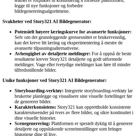
teamet er forpliktet til kontinuerlig å forbedre plattformen,
legge til nye funksjoner og forbedre
bildegenereringsalgoritmene.
Svakheter ved Story321 AI Bildegenerator:
Potensielt høyere læringskurve for avanserte funksjoner:
Selv om det grunnleggende grensesnittet er brukervennlig,
kan det kreve litt læring og eksperimentering å mestre de
avanserte tilpasningsalternativene.
Avhengighet av detaljerte meldinger:
For å oppnå de beste
resultatene krever Story321 detaljerte og godt utformede
meldinger. Vage eller tvetydige meldinger kan føre til mindre
tilfredsstillende bilder.
Unike funksjoner ved Story321 AI Bildegenerator:
Storyboarding-verktøy:
Integrerte storyboarding-verktøy lar
brukerne planlegge og visualisere sine visuelle fortellinger før
de genererer bilder.
Karakterkonsistens:
Story321 kan opprettholde konsistente
karakterutseender på tvers av flere bilder, og sikre kontinuitet i
dine visuelle historier.
Scenegenerering:
Plattformen er spesielt dyktig til å generere
detaljerte og oppslukende sceneinnstillinger som bringer
historiene dine til live.