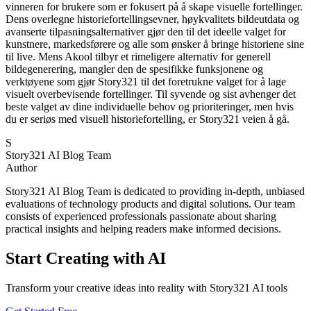
vinneren for brukere som er fokusert på å skape visuelle fortellinger.
Dens overlegne historiefortellingsevner, høykvalitets bildeutdata og
avanserte tilpasningsalternativer gjør den til det ideelle valget for
kunstnere, markedsførere og alle som ønsker å bringe historiene sine
til live. Mens Akool tilbyr et rimeligere alternativ for generell
bildegenerering, mangler den de spesifikke funksjonene og
verktøyene som gjør Story321 til det foretrukne valget for å lage
visuelt overbevisende fortellinger. Til syvende og sist avhenger det
beste valget av dine individuelle behov og prioriteringer, men hvis
du er seriøs med visuell historiefortelling, er Story321 veien å gå.
S
Story321 AI Blog Team
Author
Story321 AI Blog Team is dedicated to providing in-depth, unbiased
evaluations of technology products and digital solutions. Our team
consists of experienced professionals passionate about sharing
practical insights and helping readers make informed decisions.
Start Creating with AI
Transform your creative ideas into reality with Story321 AI tools