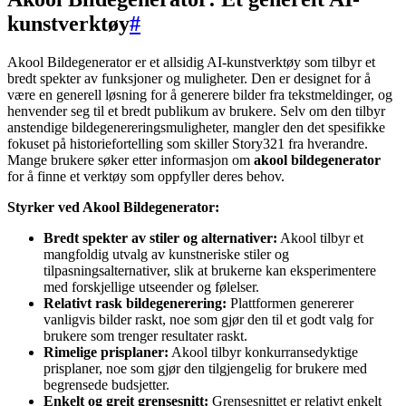
kunstverktøy
#
Akool Bildegenerator er et allsidig AI-kunstverktøy som tilbyr et
bredt spekter av funksjoner og muligheter. Den er designet for å
være en generell løsning for å generere bilder fra tekstmeldinger, og
henvender seg til et bredt publikum av brukere. Selv om den tilbyr
anstendige bildegenereringsmuligheter, mangler den det spesifikke
fokuset på historiefortelling som skiller Story321 fra hverandre.
Mange brukere søker etter informasjon om
akool bildegenerator
for å finne et verktøy som oppfyller deres behov.
Styrker ved Akool Bildegenerator:
Bredt spekter av stiler og alternativer:
Akool tilbyr et
mangfoldig utvalg av kunstneriske stiler og
tilpasningsalternativer, slik at brukerne kan eksperimentere
med forskjellige utseender og følelser.
Relativt rask bildegenerering:
Plattformen genererer
vanligvis bilder raskt, noe som gjør den til et godt valg for
brukere som trenger resultater raskt.
Rimelige prisplaner:
Akool tilbyr konkurransedyktige
prisplaner, noe som gjør den tilgjengelig for brukere med
begrensede budsjetter.
Enkelt og greit grensesnitt:
Grensesnittet er relativt enkelt