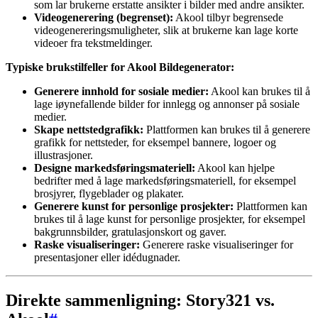
som lar brukerne erstatte ansikter i bilder med andre ansikter.
Videogenerering (begrenset):
Akool tilbyr begrensede
videogenereringsmuligheter, slik at brukerne kan lage korte
videoer fra tekstmeldinger.
Typiske brukstilfeller for Akool Bildegenerator:
Generere innhold for sosiale medier:
Akool kan brukes til å
lage iøynefallende bilder for innlegg og annonser på sosiale
medier.
Skape nettstedgrafikk:
Plattformen kan brukes til å generere
grafikk for nettsteder, for eksempel bannere, logoer og
illustrasjoner.
Designe markedsføringsmateriell:
Akool kan hjelpe
bedrifter med å lage markedsføringsmateriell, for eksempel
brosjyrer, flygeblader og plakater.
Generere kunst for personlige prosjekter:
Plattformen kan
brukes til å lage kunst for personlige prosjekter, for eksempel
bakgrunnsbilder, gratulasjonskort og gaver.
Raske visualiseringer:
Generere raske visualiseringer for
presentasjoner eller idédugnader.
Direkte sammenligning: Story321 vs.