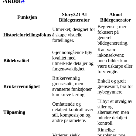
Akool
#
Story321 AI
Akool
Funksjon
Bildegenerator
Bildegenerator
Begrenset; mer
Utmerket; designet for
fokusert på
Historiefortellingsfokus
å skape visuelle
generell
fortellinger.
bildegenerering.
Kan være
Gjennomgående høy
inkonsekvent;
kvalitet med
Bildekvalitet
noen bilder kan
utmerkede detaljer og
være uskarpe eller
fargenøyaktighet.
forvrengte.
Brukervennlig
Enkelt og greit
grensesnitt, men
Brukervennlighet
grensesnitt, bra for
avanserte funksjoner
nybegynnere.
kan kreve læring.
Tilbyr et utvalg av
Omfattende og
stiler og
detaljert kontroll over
Tilpasning
alternativer, men
stil, komposisjon og
mindre detaljert
andre parametere.
kontroll.
Rimelige
Varierer; sjekk
prisplaner, noe