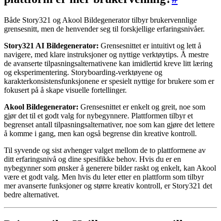
Både Story321 og Akool Bildegenerator tilbyr brukervennlige
grensesnitt, men de henvender seg til forskjellige erfaringsnivåer.
Story321 AI Bildegenerator:
Grensesnittet er intuitivt og lett å
navigere, med klare instruksjoner og nyttige verktøytips. Å mestre
de avanserte tilpasningsalternativene kan imidlertid kreve litt læring
og eksperimentering. Storyboarding-verktøyene og
karakterkonsistensfunksjonene er spesielt nyttige for brukere som er
fokusert på å skape visuelle fortellinger.
Akool Bildegenerator:
Grensesnittet er enkelt og greit, noe som
gjør det til et godt valg for nybegynnere. Plattformen tilbyr et
begrenset antall tilpasningsalternativer, noe som kan gjøre det lettere
å komme i gang, men kan også begrense din kreative kontroll.
Til syvende og sist avhenger valget mellom de to plattformene av
ditt erfaringsnivå og dine spesifikke behov. Hvis du er en
nybegynner som ønsker å generere bilder raskt og enkelt, kan Akool
være et godt valg. Men hvis du leter etter en plattform som tilbyr
mer avanserte funksjoner og større kreativ kontroll, er Story321 det
bedre alternativet.