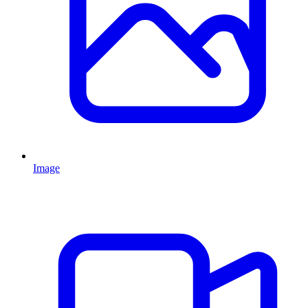
Image