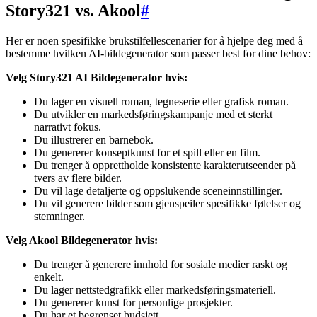
Story321 vs. Akool
#
Her er noen spesifikke brukstilfellescenarier for å hjelpe deg med å
bestemme hvilken AI-bildegenerator som passer best for dine behov:
Velg Story321 AI Bildegenerator hvis:
Du lager en visuell roman, tegneserie eller grafisk roman.
Du utvikler en markedsføringskampanje med et sterkt
narrativt fokus.
Du illustrerer en barnebok.
Du genererer konseptkunst for et spill eller en film.
Du trenger å opprettholde konsistente karakterutseender på
tvers av flere bilder.
Du vil lage detaljerte og oppslukende sceneinnstillinger.
Du vil generere bilder som gjenspeiler spesifikke følelser og
stemninger.
Velg Akool Bildegenerator hvis:
Du trenger å generere innhold for sosiale medier raskt og
enkelt.
Du lager nettstedgrafikk eller markedsføringsmateriell.
Du genererer kunst for personlige prosjekter.
Du har et begrenset budsjett.