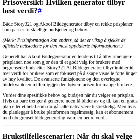
Prisoversikt: Hvilken generator tilbyr
best verdi?
#
Både Story321 og Akool Bildegenerator tilbyr en rekke prisplaner
som passer forskjellige budsjetter og behov.
(Merk: Prisinformasjon kan endres, så det er viktig å sjekke de
offisielle nettstedene for den mest oppdaterte informasjonen.)
Generelt har Akool Bildegenerator en tendens til å tilby rimeligere
prisplaner, noe som gjør den til et godt valg for brukere med
begrensede budsjetter. Story321 AI Bildegenerator tilbyr imidlertid
mer verdi for brukere som er fokusert på å skape visuelle fortellinger
av høy kvalitet. De avanserte funksjonene og den overlegne
bildekvaliteten rettferdiggjør den høyere prisen for mange brukere.
Vurder dine spesifikke behov og budsjett når du velger en prisplan.
Hvis du bare trenger å generere noen få bilder av og til, kan en gratis
plan eller et betal-som-du-går-alternativ være tilstrekkelig. Men hvis
du planlegger å bruke plattformen regelmessig, kan et abonnement
med ubegrenset bildegenerering være en bedre verdi.
Brukstilfellescenarier: Når du skal velge