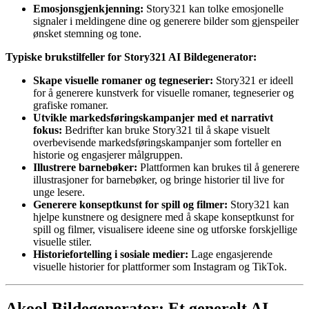
Emosjonsgjenkjenning:
Story321 kan tolke emosjonelle
signaler i meldingene dine og generere bilder som gjenspeiler
ønsket stemning og tone.
Typiske brukstilfeller for Story321 AI Bildegenerator:
Skape visuelle romaner og tegneserier:
Story321 er ideell
for å generere kunstverk for visuelle romaner, tegneserier og
grafiske romaner.
Utvikle markedsføringskampanjer med et narrativt
fokus:
Bedrifter kan bruke Story321 til å skape visuelt
overbevisende markedsføringskampanjer som forteller en
historie og engasjerer målgruppen.
Illustrere barnebøker:
Plattformen kan brukes til å generere
illustrasjoner for barnebøker, og bringe historier til live for
unge lesere.
Generere konseptkunst for spill og filmer:
Story321 kan
hjelpe kunstnere og designere med å skape konseptkunst for
spill og filmer, visualisere ideene sine og utforske forskjellige
visuelle stiler.
Historiefortelling i sosiale medier:
Lage engasjerende
visuelle historier for plattformer som Instagram og TikTok.
Akool Bildegenerator: Et generelt AI-