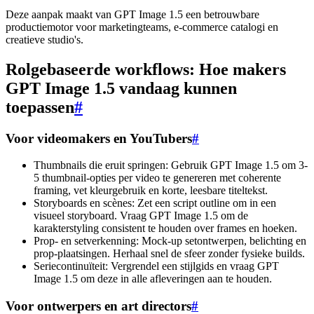
Deze aanpak maakt van GPT Image 1.5 een betrouwbare
productiemotor voor marketingteams, e-commerce catalogi en
creatieve studio's.
Rolgebaseerde workflows: Hoe makers
GPT Image 1.5 vandaag kunnen
toepassen
#
Voor videomakers en YouTubers
#
Thumbnails die eruit springen: Gebruik GPT Image 1.5 om 3-
5 thumbnail-opties per video te genereren met coherente
framing, vet kleurgebruik en korte, leesbare titeltekst.
Storyboards en scènes: Zet een script outline om in een
visueel storyboard. Vraag GPT Image 1.5 om de
karakterstyling consistent te houden over frames en hoeken.
Prop- en setverkenning: Mock-up setontwerpen, belichting en
prop-plaatsingen. Herhaal snel de sfeer zonder fysieke builds.
Seriecontinuïteit: Vergrendel een stijlgids en vraag GPT
Image 1.5 om deze in alle afleveringen aan te houden.
Voor ontwerpers en art directors
#