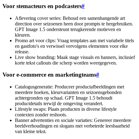
Voor stemacteurs en podcasters
#
Aflevering cover series: Behoud een samenhangende art
direction over seizoenen heen door prompts te hergebruiken.
GPT Image 1.5 ondersteunt terugkerende motieven en
kleuren.
Promo art voor clips: Vraag templates aan met variabele titels
en gastfoto's en verwissel vervolgens elementen voor elke
release.
Live show branding: Maak stage visuals en banners, inclusief
korte tekst callouts die scherp worden weergegeven.
Voor e-commerce en marketingteams
#
Catalogusgeneratie: Produceer productafbeeldingen met
meerdere hoeken, kleurvarianten en seizoensgebonden
achtergronden op schaal. GPT Image 1.5 behoudt
productdetails terwijl de omgeving verandert.
Lifestyle swaps: Plaats producten in diverse lifestyle
contexten zonder reshoots.
Banner advertenties en sociale variaties: Genereer meerdere
beeldverhoudingen en slogans met verbeterde leesbaarheid
van kleine tekst.