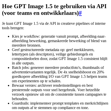
Hoe GPT Image 1.5 te gebruiken via API
(voor teams en ontwikkelaars)
#
Je kunt GPT Image 1.5 via de API in creatieve pipelines of interne
tools brengen:
Kies je workflow: generatie vanuit prompt, afbeelding-naar-
afbeelding bewerking, gemaskeerde bewerking of blend van
meerdere bronnen.
Geef gestructureerde metadata op: geef merkkleuren,
lettertypen (als descriptors), veilige gebiedsregels en
compositiedoelen door, zodat GPT Image 1.5 consistent blijft
in alle outputs.
Batch jobs: genereer meerdere productfoto's, thumbnails of
advertentievarianten tegelijk. De 4x snelheidsboost en 20%
goedkopere afbeelding I/O van GPT Image 1.5 helpen teams
om experimenten op te schalen.
Bewaar versies: archiveer renderinstellingen en best
presterende outputs voor snel hergebruik. Voer hetzelfde
verzoek opnieuw uit om de consistentie tussen campagnes te
behouden.
Guardrails: implementeer prompt templates en merkrichtlijnen
om outputs af te stemmen op compliance en tone.