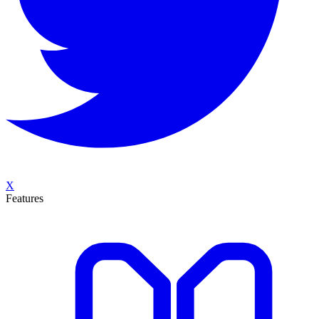
X
Features