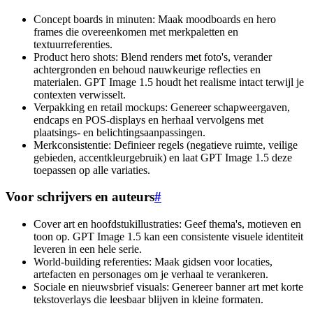
Concept boards in minuten: Maak moodboards en hero
frames die overeenkomen met merkpaletten en
textuurreferenties.
Product hero shots: Blend renders met foto's, verander
achtergronden en behoud nauwkeurige reflecties en
materialen. GPT Image 1.5 houdt het realisme intact terwijl je
contexten verwisselt.
Verpakking en retail mockups: Genereer schapweergaven,
endcaps en POS-displays en herhaal vervolgens met
plaatsings- en belichtingsaanpassingen.
Merkconsistentie: Definieer regels (negatieve ruimte, veilige
gebieden, accentkleurgebruik) en laat GPT Image 1.5 deze
toepassen op alle variaties.
Voor schrijvers en auteurs
#
Cover art en hoofdstukillustraties: Geef thema's, motieven en
toon op. GPT Image 1.5 kan een consistente visuele identiteit
leveren in een hele serie.
World-building referenties: Maak gidsen voor locaties,
artefacten en personages om je verhaal te verankeren.
Sociale en nieuwsbrief visuals: Genereer banner art met korte
tekstoverlays die leesbaar blijven in kleine formaten.