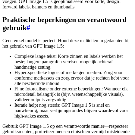
voegen. GPT Image 1.5 is geoptimaliseerd voor korte, design-
forward labels, banners en thumbnails.
Praktische beperkingen en verantwoord
gebruik
#
Geen enkel model is perfect. Houd deze realiteiten in gedachten bij
het gebruik van GPT Image 1.5:
Complexe lange tekst: Korte zinnen en labels werken het
beste; langere paragrafen vereisen mogelijk achteraf
handmatige zetting.
Hyper-specifieke logo's of merkeigen merken: Zorg voor
conforme merkassets en zorg ervoor dat je rechten hebt voor
alle beschermde inhoud.
Fijne fotorealisme onder extreme beperkingen: Wanneer elk
microdetail belangrijk is (bijv. wetenschappelijke visuals),
valideer outputs zorgvuldig.
Iteratie helpt nog steeds: GPT Image 1.5 is snel en
nauwkeurig, maar verfijningsrondes blijven waardevol voor
high-stakes assets.
Gebruik GPT Image 1.5 op een verantwoorde manier—respecteer
gebruiksrechten, portretteer mensen ethisch en vermijd misleidende