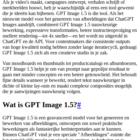
Als je video's maakt, campagnes ontwerpt, verhalen schrijft of
merkbeelden bouwt, heb je waarschijnlijk al eens een tool gewenst
die je ideeën kan bijbenen. GPT Image 1.5 is die tool. Als het
nieuwste model voor het genereren van afbeeldingen dat ChatGPT
Images aandrijft, combineert GPT Image 1.5 nauwkeurige
bewerking, expressieve transformaties, betere instructieopvolging en
snellere rendering—tot 4x sneller—en het wordt nu uitgerold in
ChatGPT en de API. Voor contentmakers die consistente outputs
van hoge kwaliteit nodig hebben zonder lange iteratiecycli, gedraagt
GPT Image 1.5 zich als een creatieve studio in je zak.
Van moodboards en thumbnails tot productcatalogi en albumhoezen,
GPT Image 1.5 helpt je om van prompt naar gepolijst resultaat te
gaan met minder concepten en een betere getrouwheid. Het behoudt
fijne details wanneer je bewerkt, rendert tekst nauwkeuriger in
dichte of kleine lay-outs en maakt complexe composities mogelijk
die je aanwijzingen nauwkeurig volgen.
Wat is GPT Image 1.5?
#
GPT Image 1.5 is een geavanceerd model voor het genereren en
bewerken van afbeeldingen, ontworpen om zowel praktische
bewerkingen als fantasierijke herinterpretaties aan te kunnen.
Binnen ChatGPT vind je een speciale "Afbeeldingen"-ruimte die