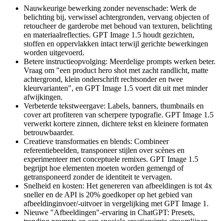
Nauwkeurige bewerking zonder nevenschade: Werk de
belichting bij, verwissel achtergronden, vervang objecten of
retoucheer de garderobe met behoud van texturen, belichting
en materiaalreflecties. GPT Image 1.5 houdt gezichten,
stoffen en oppervlakken intact terwijl gerichte bewerkingen
worden uitgevoerd.
Betere instructieopvolging: Meerdelige prompts werken beter.
Vraag om "een product hero shot met zacht randlicht, matte
achtergrond, klein onderschrift rechtsonder en twee
kleurvarianten", en GPT Image 1.5 voert dit uit met minder
afwijkingen.
Verbeterde tekstweergave: Labels, banners, thumbnails en
cover art profiteren van scherpere typografie. GPT Image 1.5
verwerkt kortere zinnen, dichtere tekst en kleinere formaten
betrouwbaarder.
Creatieve transformaties en blends: Combineer
referentiebeelden, transponeer stijlen over scènes en
experimenteer met conceptuele remixes. GPT Image 1.5
begrijpt hoe elementen moeten worden gemengd of
getransponeerd zonder de identiteit te vervagen.
Snelheid en kosten: Het genereren van afbeeldingen is tot 4x
sneller en de API is 20% goedkoper op het gebied van
afbeeldinginvoer/-uitvoer in vergelijking met GPT Image 1.
Nieuwe "Afbeeldingen"-ervaring in ChatGPT: Presets,