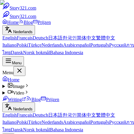
Story321.com
Story321.com
Home
Blog
Prijzen
Nederlands
English
Français
Deutsch
日本語
한국인
简体中文
繁體中文
Italiano
Polski
Türkçe
Nederlands
Arabic
español
Português
Русский
ภา
ไทย
Dansk
Norsk bokmål
Bahasa Indonesia
Menu
Menu
Home
Image
Video
Writing
Blog
Prijzen
Nederlands
English
Français
Deutsch
日本語
한국인
简体中文
繁體中文
Italiano
Polski
Türkçe
Nederlands
Arabic
español
Português
Русский
ภา
ไทย
Dansk
Norsk bokmål
Bahasa Indonesia