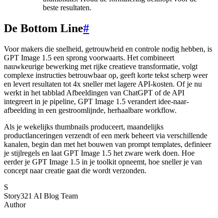
beste resultaten.
De Bottom Line
#
Voor makers die snelheid, getrouwheid en controle nodig hebben, is
GPT Image 1.5 een sprong voorwaarts. Het combineert
nauwkeurige bewerking met rijke creatieve transformatie, volgt
complexe instructies betrouwbaar op, geeft korte tekst scherp weer
en levert resultaten tot 4x sneller met lagere API-kosten. Of je nu
werkt in het tabblad Afbeeldingen van ChatGPT of de API
integreert in je pipeline, GPT Image 1.5 verandert idee-naar-
afbeelding in een gestroomlijnde, herhaalbare workflow.
Als je wekelijks thumbnails produceert, maandelijks
productlanceringen verzendt of een merk beheert via verschillende
kanalen, begin dan met het bouwen van prompt templates, definieer
je stijlregels en laat GPT Image 1.5 het zware werk doen. Hoe
eerder je GPT Image 1.5 in je toolkit opneemt, hoe sneller je van
concept naar creatie gaat die wordt verzonden.
S
Story321 AI Blog Team
Author