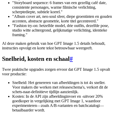
"Storyboard sequence: 6 frames van een gezellig café date,
consistente personages, warme filmische verlichting,
scherptediepte, subtiele korrel."
"Album cover art, neo-soul sfeer, diepe groentinten en gouden
accenten, abstracte geometrie, korte titel gecentreerd."
"Fashion try-on: hetzelfde model, drie outfits, dezelfde pose,
studio witte achtergrond, gelijkmatige verlichting, identieke
framing."
Al deze maken gebruik van hoe GPT Image 1.5 details behoudt,
instructies opvolgt en korte tekst betrouwbaar weergeeft.
Snelheid, kosten en schaal
#
Twee praktische upgrades zorgen ervoor dat GPT Image 1.5 opvalt
voor productie:
Snelheid: Het genereren van afbeeldingen is tot 4x sneller.
Voor makers die werken met releaseschema's, verkort dit de
schets-naar-definitieve tijdlijn aanzienlijk.
Kosten: In de API zijn afbeeldinginvoer en -uitvoer 20%
goedkoper in vergelijking met GPT Image 1, waardoor
experimenteren—zoals A/B-varianten en batchcatalogi—
betaalbaarder wordt.