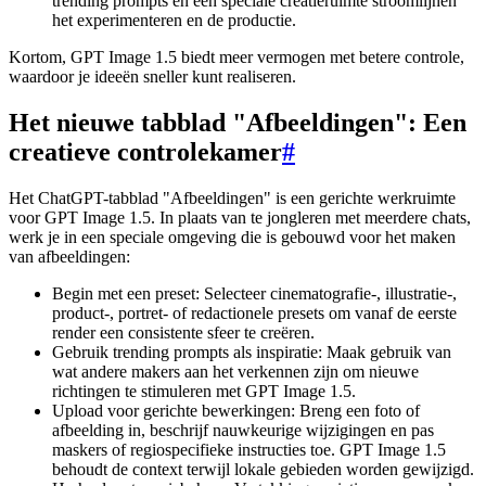
trending prompts en een speciale creatieruimte stroomlijnen
het experimenteren en de productie.
Kortom, GPT Image 1.5 biedt meer vermogen met betere controle,
waardoor je ideeën sneller kunt realiseren.
Het nieuwe tabblad "Afbeeldingen": Een
creatieve controlekamer
#
Het ChatGPT-tabblad "Afbeeldingen" is een gerichte werkruimte
voor GPT Image 1.5. In plaats van te jongleren met meerdere chats,
werk je in een speciale omgeving die is gebouwd voor het maken
van afbeeldingen:
Begin met een preset: Selecteer cinematografie-, illustratie-,
product-, portret- of redactionele presets om vanaf de eerste
render een consistente sfeer te creëren.
Gebruik trending prompts als inspiratie: Maak gebruik van
wat andere makers aan het verkennen zijn om nieuwe
richtingen te stimuleren met GPT Image 1.5.
Upload voor gerichte bewerkingen: Breng een foto of
afbeelding in, beschrijf nauwkeurige wijzigingen en pas
maskers of regiospecifieke instructies toe. GPT Image 1.5
behoudt de context terwijl lokale gebieden worden gewijzigd.