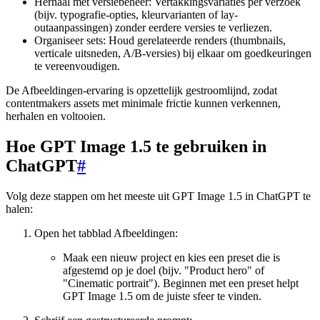
Herhaal met versiebeheer: Vertakkingsvariaties per verzoek
(bijv. typografie-opties, kleurvarianten of lay-
outaanpassingen) zonder eerdere versies te verliezen.
Organiseer sets: Houd gerelateerde renders (thumbnails,
verticale uitsneden, A/B-versies) bij elkaar om goedkeuringen
te vereenvoudigen.
De Afbeeldingen-ervaring is opzettelijk gestroomlijnd, zodat
contentmakers assets met minimale frictie kunnen verkennen,
herhalen en voltooien.
Hoe GPT Image 1.5 te gebruiken in
ChatGPT
#
Volg deze stappen om het meeste uit GPT Image 1.5 in ChatGPT te
halen:
Open het tabblad Afbeeldingen:
Maak een nieuw project en kies een preset die is
afgestemd op je doel (bijv. "Product hero" of
"Cinematic portrait"). Beginnen met een preset helpt
GPT Image 1.5 om de juiste sfeer te vinden.