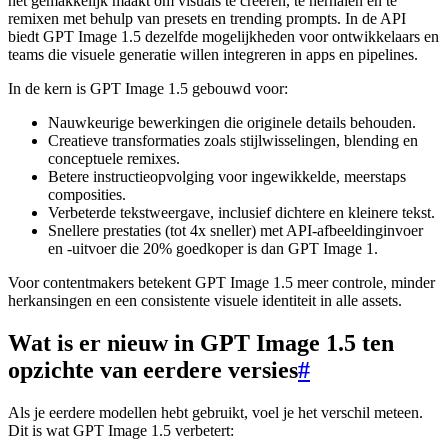
het gemakkelijk maakt om visuals te creëren, te herhalen en te
remixen met behulp van presets en trending prompts. In de API
biedt GPT Image 1.5 dezelfde mogelijkheden voor ontwikkelaars en
teams die visuele generatie willen integreren in apps en pipelines.
In de kern is GPT Image 1.5 gebouwd voor:
Nauwkeurige bewerkingen die originele details behouden.
Creatieve transformaties zoals stijlwisselingen, blending en
conceptuele remixes.
Betere instructieopvolging voor ingewikkelde, meerstaps
composities.
Verbeterde tekstweergave, inclusief dichtere en kleinere tekst.
Snellere prestaties (tot 4x sneller) met API-afbeeldinginvoer
en -uitvoer die 20% goedkoper is dan GPT Image 1.
Voor contentmakers betekent GPT Image 1.5 meer controle, minder
herkansingen en een consistente visuele identiteit in alle assets.
Wat is er nieuw in GPT Image 1.5 ten
opzichte van eerdere versies
#
Als je eerdere modellen hebt gebruikt, voel je het verschil meteen.
Dit is wat GPT Image 1.5 verbetert: