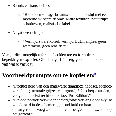
Blends en transposities
"Blend een vintage botanische illustratiestijl met een
moderne skincare flat-lay. Matte texturen, natuurlijke
schaduwen, realistische labels."
Negatieve richtlijnen
"Vermijd zware korrel, vermijd Dutch angles, geen
watermerk, geen lens flare."
Voeg indien mogelijk referentiebeelden toe en formuleer
beperkingen expliciet. GPT Image 1.5 is erg goed in het behouden
van wat je vastlegt.
Voorbeeldprompts om te kopiëren
#
"Product hero van een matzwarte draadloze headset, softbox-
verlichting, neutrale grijze achtergrond, 3:2, scherpe randen,
voeg kleine tekst rechtsonder toe: 'Pro Edition'."
"Upload portret; verwijder achtergrond; vervang door skyline
van de stad in de schemering; houd huid en haar
onaangeroerd; voeg zacht randlicht toe; geen kleurzweem op
het gezicht."