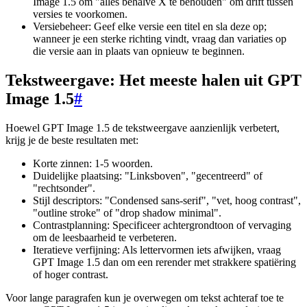
Image 1.5 om "alles behalve X te behouden" om drift tussen
versies te voorkomen.
Versiebeheer: Geef elke versie een titel en sla deze op;
wanneer je een sterke richting vindt, vraag dan variaties op
die versie aan in plaats van opnieuw te beginnen.
Tekstweergave: Het meeste halen uit GPT
Image 1.5
#
Hoewel GPT Image 1.5 de tekstweergave aanzienlijk verbetert,
krijg je de beste resultaten met:
Korte zinnen: 1-5 woorden.
Duidelijke plaatsing: "Linksboven", "gecentreerd" of
"rechtsonder".
Stijl descriptors: "Condensed sans-serif", "vet, hoog contrast",
"outline stroke" of "drop shadow minimal".
Contrastplanning: Specificeer achtergrondtoon of vervaging
om de leesbaarheid te verbeteren.
Iteratieve verfijning: Als lettervormen iets afwijken, vraag
GPT Image 1.5 dan om een rerender met strakkere spatiëring
of hoger contrast.
Voor lange paragrafen kun je overwegen om tekst achteraf toe te