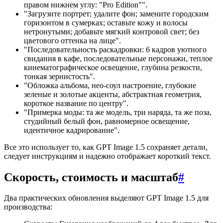
правом нижнем углу: "Pro Edition"".
"Загрузите портрет; удалите фон; замените городским
горизонтом в сумерках; оставьте кожу и волосы
нетронутыми; добавьте мягкий контровой свет; без
цветового оттенка на лице".
"Последовательность раскадровки: 6 кадров уютного
свидания в кафе, последовательные персонажи, теплое
кинематографическое освещение, глубина резкости,
тонкая зернистость".
"Обложка альбома, нео-соул настроение, глубокие
зеленые и золотые акценты, абстрактная геометрия,
короткое название по центру".
"Примерка моды: та же модель, три наряда, та же поза,
студийный белый фон, равномерное освещение,
идентичное кадрирование".
Все это использует то, как GPT Image 1.5 сохраняет детали,
следует инструкциям и надежно отображает короткий текст.
Скорость, стоимость и масштаб
#
Два практических обновления выделяют GPT Image 1.5 для
производства: