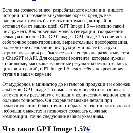
Если вы создаете видео, разрабатываете кампании, пишете
истории или создаете визуальные образы бренда, вам
наверняка хотелось бы иметь инструмент, который не
отставал бы от ваших идей. GPT Image 1.5 — именно такой
инструмент. Как новейшая модель генерации изображений,
лежащая в основе ChatGPT Images, GPT Image 1.5 сочетает в
себе точное редактирование, выразительные преобразования,
более четкое следование инструкциям и более быструю
отрисовку — до 4 раз быстрее — и теперь она развертывается
в ChatGPT и API. Для создателей контента, которым нужны
стабильные, высококачественные результаты без длительных
циклов итераций, GPT Image 1.5 ведет себя как креативная
студия в вашем кармане.
От мудбордов и миниатюр до каталогов продукции и обложек
альбомов, GPT Image 1.5 помогает вам перейти от запроса к
отточенному результату с меньшим количеством черновиков и
большей точностью. Он сохраняет мелкие детали при
редактировании, более точно отображает текст в плотных или
небольших макетах и позволяет создавать сложные
композиции, точно следующие вашим указаниям.
Что такое GPT Image 1.5?
#