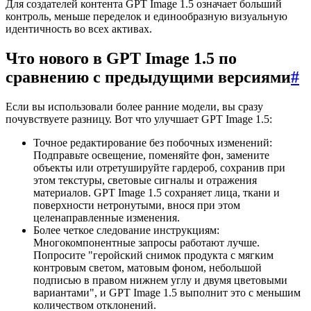
Для создателей контента GPT Image 1.5 означает больший
контроль, меньше переделок и единообразную визуальную
идентичность во всех активах.
Что нового в GPT Image 1.5 по
сравнению с предыдущими версиями
#
Если вы использовали более ранние модели, вы сразу
почувствуете разницу. Вот что улучшает GPT Image 1.5:
Точное редактирование без побочных изменений:
Подправьте освещение, поменяйте фон, замените
объекты или отретушируйте гардероб, сохранив при
этом текстуры, световые сигналы и отражения
материалов. GPT Image 1.5 сохраняет лица, ткани и
поверхности нетронутыми, внося при этом
целенаправленные изменения.
Более четкое следование инструкциям:
Многокомпонентные запросы работают лучше.
Попросите "геройский снимок продукта с мягким
контровым светом, матовым фоном, небольшой
подписью в правом нижнем углу и двумя цветовыми
вариантами", и GPT Image 1.5 выполнит это с меньшим
количеством отклонений.