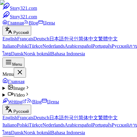
Story321.com
Story321.com
Главная
Blog
Цены
Русский
English
Français
Deutsch
日本語
한국인
简体中文
繁體中文
Italiano
Polski
Türkçe
Nederlands
Arabic
español
Português
Русский
ภา
ไทย
Dansk
Norsk bokmål
Bahasa Indonesia
Menu
Menu
Главная
Image
Video
Writing
Blog
Цены
Русский
English
Français
Deutsch
日本語
한국인
简体中文
繁體中文
Italiano
Polski
Türkçe
Nederlands
Arabic
español
Português
Русский
ภา
ไทย
Dansk
Norsk bokmål
Bahasa Indonesia