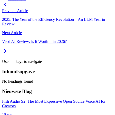
Previous Article
2025: The Year of the Efficiency Revolution – An LLM Year in
Review
Next Article
Veed AI Review: Is It Worth It in 2026?
Use
keys to navigate
←
→
Inhoudsopgave
No headings found
Nieuwste Blog
Fish Audio S2: The Most Expressive Open-Source Voice AI for
Creators
18 mrt