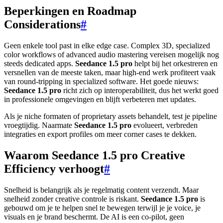
Beperkingen en Roadmap
Considerations
#
Geen enkele tool past in elke edge case. Complex 3D, specialized
color workflows of advanced audio mastering vereisen mogelijk nog
steeds dedicated apps.
Seedance 1.5 pro
helpt bij het orkestreren en
versnellen van de meeste taken, maar high-end werk profiteert vaak
van round-tripping in specialized software. Het goede nieuws:
Seedance 1.5 pro
richt zich op interoperabiliteit, dus het werkt goed
in professionele omgevingen en blijft verbeteren met updates.
Als je niche formaten of proprietary assets behandelt, test je pipeline
vroegtijdig. Naarmate
Seedance 1.5 pro
evolueert, verbreden
integraties en export profiles om meer corner cases te dekken.
Waarom Seedance 1.5 pro Creative
Efficiency verhoogt
#
Snelheid is belangrijk als je regelmatig content verzendt. Maar
snelheid zonder creative controle is riskant.
Seedance 1.5 pro
is
gebouwd om je te helpen snel te bewegen terwijl je je voice, je
visuals en je brand beschermt. De AI is een co-pilot, geen