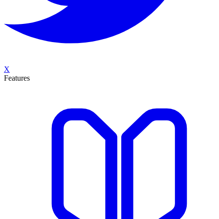
X
Features