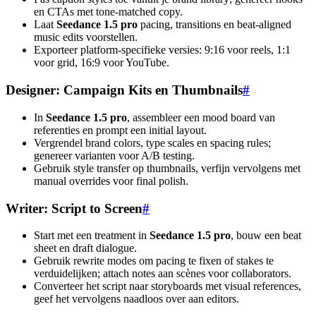
en CTAs met tone-matched copy.
Laat
Seedance 1.5 pro
pacing, transitions en beat-aligned
music edits voorstellen.
Exporteer platform-specifieke versies: 9:16 voor reels, 1:1
voor grid, 16:9 voor YouTube.
Designer: Campaign Kits en Thumbnails
#
In
Seedance 1.5 pro
, assembleer een mood board van
referenties en prompt een initial layout.
Vergrendel brand colors, type scales en spacing rules;
genereer varianten voor A/B testing.
Gebruik style transfer op thumbnails, verfijn vervolgens met
manual overrides voor final polish.
Writer: Script to Screen
#
Start met een treatment in
Seedance 1.5 pro
, bouw een beat
sheet en draft dialogue.
Gebruik rewrite modes om pacing te fixen of stakes te
verduidelijken; attach notes aan scènes voor collaborators.
Converteer het script naar storyboards met visual references,
geef het vervolgens naadloos over aan editors.