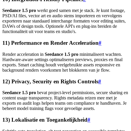
Seedance 1.5 pro
werkt goed samen met je stack. Je kunt footage,
PSD/AI files, vector art en audio stems importeren en vervolgens
exporteren naar standaard interchange formaten voor editing suites,
DAWs of design tools. Optionele API's en plug-ins breiden de
functionaliteit uit voor teams en studio's.
11) Performance en Render Acceleration
#
Render acceleration in
Seedance 1.5 pro
minimaliseert wachten.
Hardware-aware settings optimaliseren previews, proxies en final
exports. Smart caching houdt veelgebruikte assets responsive en
background renders voorkomen het blokkeren van je flow.
12) Privacy, Security en Rights Controls
#
Seedance 1.5 pro
bevat project-level permissions, secure sharing en
content usage transparency. Rights metadata reizen mee met je
exports en audit logs helpen teams om compliance te handhaven. Je
beheert model training flags voor gevoelige assets.
13) Lokalisatie en Toegankelijkheid
#