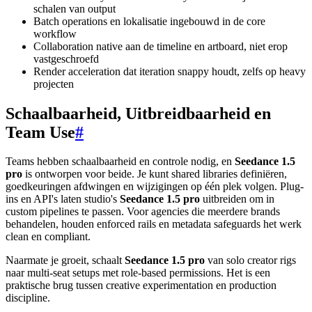
schalen van output
Batch operations en lokalisatie ingebouwd in de core
workflow
Collaboration native aan de timeline en artboard, niet erop
vastgeschroefd
Render acceleration dat iteration snappy houdt, zelfs op heavy
projecten
Schaalbaarheid, Uitbreidbaarheid en
Team Use
#
Teams hebben schaalbaarheid en controle nodig, en
Seedance 1.5
pro
is ontworpen voor beide. Je kunt shared libraries definiëren,
goedkeuringen afdwingen en wijzigingen op één plek volgen. Plug-
ins en API's laten studio's
Seedance 1.5 pro
uitbreiden om in
custom pipelines te passen. Voor agencies die meerdere brands
behandelen, houden enforced rails en metadata safeguards het werk
clean en compliant.
Naarmate je groeit, schaalt
Seedance 1.5 pro
van solo creator rigs
naar multi-seat setups met role-based permissions. Het is een
praktische brug tussen creative experimentation en production
discipline.