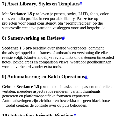
7) Asset Library, Styles en Templates
#
Met
Seedance 1.5 pro
leven je presets, styles, LUTs, fonts, color
rules en audio profiles in een portable library. Pas ze toe op
projecten voor brand consistency. Sla "prompt recipes" op die
succesvolle creatieve patronen vastleggen voor snel hergebruik.
8) Samenwerking en Review
#
Seedance 1.5 pro
beschikt over shared workspaces, comment
threads gekoppeld aan frames of artboards en versioning die elke
revisie volgt. Klantvriendelijke review links ondersteunen timecoded
notes, locked areas en comparison views, waardoor goedkeuringen
worden verbeterd zonder extra tools.
9) Automatisering en Batch Operations
#
Gebruik
Seedance 1.5 pro
om batch tasks toe te passen: ondertitels
vertalen, meerdere aspect ratios renderen, variant thumbnails
genereren en platform-specifieke formaten exporteren.
Automatiseringen zijn zichtbaar en bewerkbaar—geen black boxes
—zodat creators de controle over outputs behouden.
10) Integration-Friendly Pipelines
#