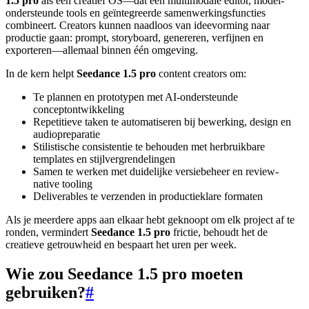
1.5 pro
als een creatief OS—dat een multimodale editor, model-
ondersteunde tools en geïntegreerde samenwerkingsfuncties
combineert. Creators kunnen naadloos van ideevorming naar
productie gaan: prompt, storyboard, genereren, verfijnen en
exporteren—allemaal binnen één omgeving.
In de kern helpt
Seedance 1.5 pro
content creators om:
Te plannen en prototypen met AI-ondersteunde
conceptontwikkeling
Repetitieve taken te automatiseren bij bewerking, design en
audiopreparatie
Stilistische consistentie te behouden met herbruikbare
templates en stijlvergrendelingen
Samen te werken met duidelijke versiebeheer en review-
native tooling
Deliverables te verzenden in productieklare formaten
Als je meerdere apps aan elkaar hebt geknoopt om elk project af te
ronden, vermindert
Seedance 1.5 pro
frictie, behoudt het de
creatieve getrouwheid en bespaart het uren per week.
Wie zou Seedance 1.5 pro moeten
gebruiken?
#