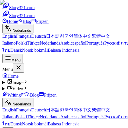
Story321.com
Story321.com
Home
Blog
Prijzen
Nederlands
English
Français
Deutsch
日本語
한국인
简体中文
繁體中文
Italiano
Polski
Türkçe
Nederlands
Arabic
español
Português
Русский
ภา
ไทย
Dansk
Norsk bokmål
Bahasa Indonesia
Menu
Menu
Home
Image
Video
Writing
Blog
Prijzen
Nederlands
English
Français
Deutsch
日本語
한국인
简体中文
繁體中文
Italiano
Polski
Türkçe
Nederlands
Arabic
español
Português
Русский
ภา
ไทย
Dansk
Norsk bokmål
Bahasa Indonesia