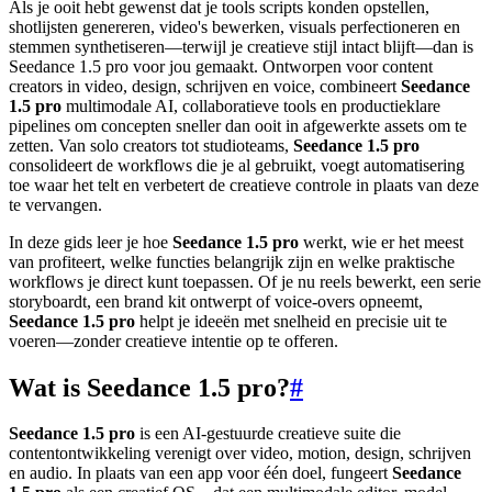
Als je ooit hebt gewenst dat je tools scripts konden opstellen,
shotlijsten genereren, video's bewerken, visuals perfectioneren en
stemmen synthetiseren—terwijl je creatieve stijl intact blijft—dan is
Seedance 1.5 pro voor jou gemaakt. Ontworpen voor content
creators in video, design, schrijven en voice, combineert
Seedance
1.5 pro
multimodale AI, collaboratieve tools en productieklare
pipelines om concepten sneller dan ooit in afgewerkte assets om te
zetten. Van solo creators tot studioteams,
Seedance 1.5 pro
consolideert de workflows die je al gebruikt, voegt automatisering
toe waar het telt en verbetert de creatieve controle in plaats van deze
te vervangen.
In deze gids leer je hoe
Seedance 1.5 pro
werkt, wie er het meest
van profiteert, welke functies belangrijk zijn en welke praktische
workflows je direct kunt toepassen. Of je nu reels bewerkt, een serie
storyboardt, een brand kit ontwerpt of voice-overs opneemt,
Seedance 1.5 pro
helpt je ideeën met snelheid en precisie uit te
voeren—zonder creatieve intentie op te offeren.
Wat is Seedance 1.5 pro?
#
Seedance 1.5 pro
is een AI-gestuurde creatieve suite die
contentontwikkeling verenigt over video, motion, design, schrijven
en audio. In plaats van een app voor één doel, fungeert
Seedance