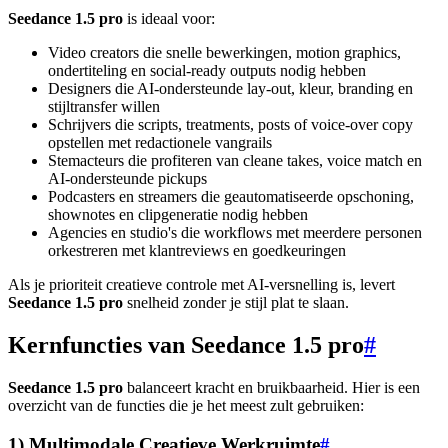
Seedance 1.5 pro
is ideaal voor:
Video creators die snelle bewerkingen, motion graphics,
ondertiteling en social-ready outputs nodig hebben
Designers die AI-ondersteunde lay-out, kleur, branding en
stijltransfer willen
Schrijvers die scripts, treatments, posts of voice-over copy
opstellen met redactionele vangrails
Stemacteurs die profiteren van cleane takes, voice match en
AI-ondersteunde pickups
Podcasters en streamers die geautomatiseerde opschoning,
shownotes en clipgeneratie nodig hebben
Agencies en studio's die workflows met meerdere personen
orkestreren met klantreviews en goedkeuringen
Als je prioriteit creatieve controle met AI-versnelling is, levert
Seedance 1.5 pro
snelheid zonder je stijl plat te slaan.
Kernfuncties van Seedance 1.5 pro
#
Seedance 1.5 pro
balanceert kracht en bruikbaarheid. Hier is een
overzicht van de functies die je het meest zult gebruiken:
1) Multimodale Creatieve Werkruimte
#