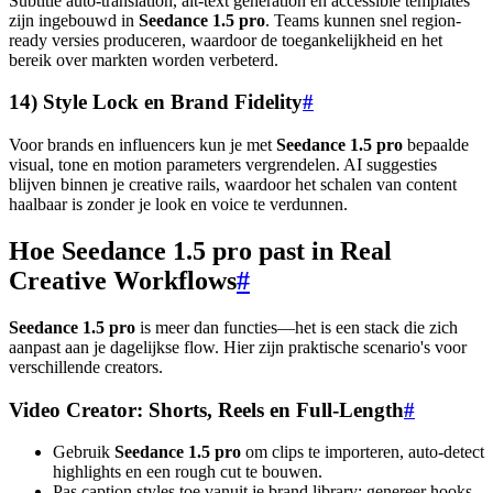
Subtitle auto-translation, alt-text generation en accessible templates
zijn ingebouwd in
Seedance 1.5 pro
. Teams kunnen snel region-
ready versies produceren, waardoor de toegankelijkheid en het
bereik over markten worden verbeterd.
14) Style Lock en Brand Fidelity
#
Voor brands en influencers kun je met
Seedance 1.5 pro
bepaalde
visual, tone en motion parameters vergrendelen. AI suggesties
blijven binnen je creative rails, waardoor het schalen van content
haalbaar is zonder je look en voice te verdunnen.
Hoe Seedance 1.5 pro past in Real
Creative Workflows
#
Seedance 1.5 pro
is meer dan functies—het is een stack die zich
aanpast aan je dagelijkse flow. Hier zijn praktische scenario's voor
verschillende creators.
Video Creator: Shorts, Reels en Full-Length
#
Gebruik
Seedance 1.5 pro
om clips te importeren, auto-detect
highlights en een rough cut te bouwen.
Pas caption styles toe vanuit je brand library; genereer hooks