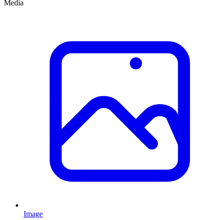
Media
Image