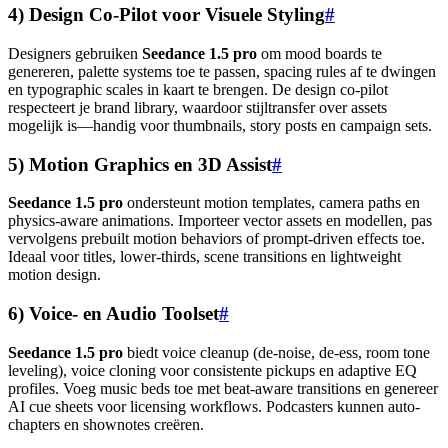
4) Design Co-Pilot voor Visuele Styling
#
Designers gebruiken
Seedance 1.5 pro
om mood boards te
genereren, palette systems toe te passen, spacing rules af te dwingen
en typographic scales in kaart te brengen. De design co-pilot
respecteert je brand library, waardoor stijltransfer over assets
mogelijk is—handig voor thumbnails, story posts en campaign sets.
5) Motion Graphics en 3D Assist
#
Seedance 1.5 pro
ondersteunt motion templates, camera paths en
physics-aware animations. Importeer vector assets en modellen, pas
vervolgens prebuilt motion behaviors of prompt-driven effects toe.
Ideaal voor titles, lower-thirds, scene transitions en lightweight
motion design.
6) Voice- en Audio Toolset
#
Seedance 1.5 pro
biedt voice cleanup (de-noise, de-ess, room tone
leveling), voice cloning voor consistente pickups en adaptive EQ
profiles. Voeg music beds toe met beat-aware transitions en genereer
AI cue sheets voor licensing workflows. Podcasters kunnen auto-
chapters en shownotes creëren.