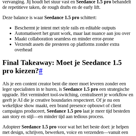
vervanging. Jij houdt het stuur vast en
Seedance 1.5 pro
behandelt
de repetitieve taken, de rough drafts en de early lift.
Deze balance is waar
Seedance 1.5 pro
schittert:
Beschermt je intent met style rails en editable outputs
Automatiseert het grunt work, maar laat nuance aan jou over
Maakt collaboration seamless en minder error-prone
Verzendt assets die presteren op platforms zonder extra
overhead
Final Takeaway: Moet je Seedance 1.5
pro kiezen?
#
Als je een content creator bent die meer moet leveren zonder een
leger specialisten in te huren, is
Seedance 1.5 pro
een strategische
upgrade. Het vermindert tool-switching, centraliseert je workflow en
geeft je AI die je creative boundaries respecteert. Of je nu een
wekelijkse show maakt, een brand presence opbouwt of client
campaigns produceert,
Seedance 1.5 pro
laat je meer tijd besteden
aan story en stijl—en minder tijd aan tedious process.
Adopteer
Seedance 1.5 pro
voor wat het het beste doet: je helpen
met design, schrijven, bewerken, voice en verzenden—vanuit een