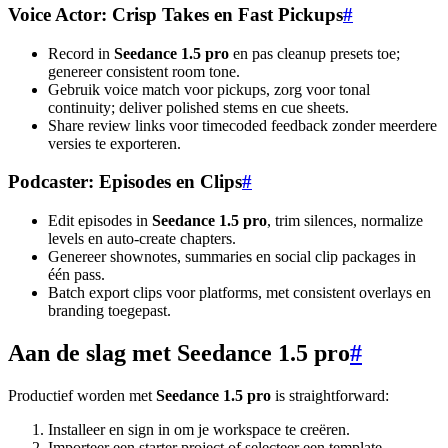
Voice Actor: Crisp Takes en Fast Pickups
#
Record in
Seedance 1.5 pro
en pas cleanup presets toe;
genereer consistent room tone.
Gebruik voice match voor pickups, zorg voor tonal
continuity; deliver polished stems en cue sheets.
Share review links voor timecoded feedback zonder meerdere
versies te exporteren.
Podcaster: Episodes en Clips
#
Edit episodes in
Seedance 1.5 pro
, trim silences, normalize
levels en auto-create chapters.
Genereer shownotes, summaries en social clip packages in
één pass.
Batch export clips voor platforms, met consistent overlays en
branding toegepast.
Aan de slag met Seedance 1.5 pro
#
Productief worden met
Seedance 1.5 pro
is straightforward:
Installeer en sign in om je workspace te creëren.
Importeer een starter project of selecteer een template