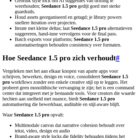
Gebruik style lock om AI suggesties van drifting te
weerhouden;
Seedance 1.5 pro
gedijt goed met sterke
guardrails.
Houd assets georganiseerd en getagd; je library powers
snellere iteration over projecten.
Iterate met kleine deltas; laat
Seedance 1.5 pro
alternatieven
suggereren, hand-tune vervolgens voor de final pass.
Batch exports voor platforms;
Seedance 1.5 pro
automatiseringen behouden consistency over formaten.
Hoe Seedance 1.5 pro zich verhoudt
#
Vergeleken met het aan elkaar knopen van aparte apps voor
schrijven, bewerken, design en voice, consolideert
Seedance 1.5
pro
workflows zonder een enkele creative stijl op te leggen. Het
probeert geen monolithische vervanging te zijn; het is een command
center dat integreert met je bestaande tools. Voor creators die waarde
hechten aan snelheid met nuance, biedt
Seedance 1.5 pro
automatisering die bewerkbaar, auditable en stijl-aware blijft.
Waar
Seedance 1.5 pro
opvalt:
Multimodale canvas dat narrative cohesion behoudt over
tekst, video, design en audio
Brand-aware style locks die fidelity behouden tijdens het