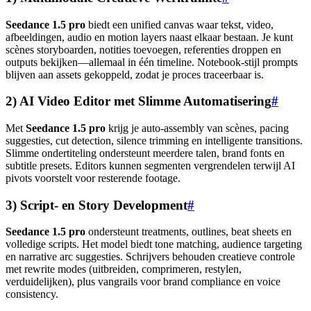
Seedance 1.5 pro
biedt een unified canvas waar tekst, video,
afbeeldingen, audio en motion layers naast elkaar bestaan. Je kunt
scènes storyboarden, notities toevoegen, referenties droppen en
outputs bekijken—allemaal in één timeline. Notebook-stijl prompts
blijven aan assets gekoppeld, zodat je proces traceerbaar is.
2) AI Video Editor met Slimme Automatisering
#
Met
Seedance 1.5 pro
krijg je auto-assembly van scènes, pacing
suggesties, cut detection, silence trimming en intelligente transitions.
Slimme ondertiteling ondersteunt meerdere talen, brand fonts en
subtitle presets. Editors kunnen segmenten vergrendelen terwijl AI
pivots voorstelt voor resterende footage.
3) Script- en Story Development
#
Seedance 1.5 pro
ondersteunt treatments, outlines, beat sheets en
volledige scripts. Het model biedt tone matching, audience targeting
en narrative arc suggesties. Schrijvers behouden creatieve controle
met rewrite modes (uitbreiden, comprimeren, restylen,
verduidelijken), plus vangrails voor brand compliance en voice
consistency.