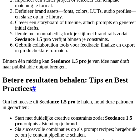
matching je format.
Definieer brand assets—fonts, colors, LUTs, audio profiles—
en sla ze op in je library.
Creëer een storyboard of timeline, attach prompts en genereer
initial drafts.
Iterate met manual edits; lock je stijl met brand rails zodat
Seedance 1.5 pro
verfijnt binnen je constraints.
Gebruik collaboration tools voor feedback; finalize en export
in productieklare formaten.
Binnen één middag kan
Seedance 1.5 pro
je van idee naar draft
naar publishable output brengen.
Betere resultaten behalen: Tips en Best
Practices
#
Om het meeste uit
Seedance 1.5 pro
te halen, houd deze patronen
in gedachten:
Start met duidelijke creative constraints zodat
Seedance 1.5
pro
outputs afstemt op je brand.
Sla succesvolle combinaties op als prompt recipes; hergebruik
ze om je content pipeline te schalen.