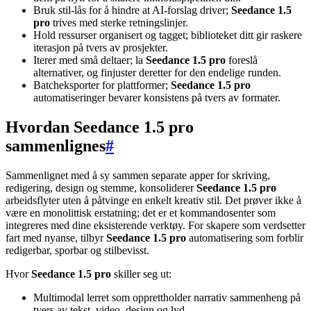
Bruk stil-lås for å hindre at AI-forslag driver;
Seedance 1.5
pro
trives med sterke retningslinjer.
Hold ressurser organisert og tagget; biblioteket ditt gir raskere
iterasjon på tvers av prosjekter.
Iterer med små deltaer; la
Seedance 1.5 pro
foreslå
alternativer, og finjuster deretter for den endelige runden.
Batcheksporter for plattformer;
Seedance 1.5 pro
automatiseringer bevarer konsistens på tvers av formater.
Hvordan Seedance 1.5 pro
sammenlignes
#
Sammenlignet med å sy sammen separate apper for skriving,
redigering, design og stemme, konsoliderer
Seedance 1.5 pro
arbeidsflyter uten å påtvinge en enkelt kreativ stil. Det prøver ikke å
være en monolittisk erstatning; det er et kommandosenter som
integreres med dine eksisterende verktøy. For skapere som verdsetter
fart med nyanse, tilbyr
Seedance 1.5 pro
automatisering som forblir
redigerbar, sporbar og stilbevisst.
Hvor
Seedance 1.5 pro
skiller seg ut:
Multimodal lerret som opprettholder narrativ sammenheng på
tvers av tekst, video, design og lyd