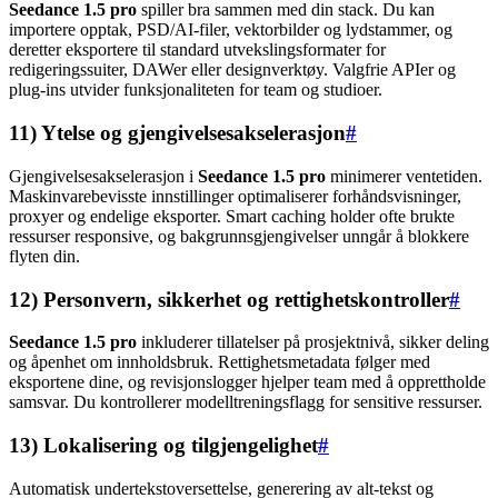
Seedance 1.5 pro
spiller bra sammen med din stack. Du kan
importere opptak, PSD/AI-filer, vektorbilder og lydstammer, og
deretter eksportere til standard utvekslingsformater for
redigeringssuiter, DAWer eller designverktøy. Valgfrie APIer og
plug-ins utvider funksjonaliteten for team og studioer.
11) Ytelse og gjengivelsesakselerasjon
#
Gjengivelsesakselerasjon i
Seedance 1.5 pro
minimerer ventetiden.
Maskinvarebevisste innstillinger optimaliserer forhåndsvisninger,
proxyer og endelige eksporter. Smart caching holder ofte brukte
ressurser responsive, og bakgrunnsgjengivelser unngår å blokkere
flyten din.
12) Personvern, sikkerhet og rettighetskontroller
#
Seedance 1.5 pro
inkluderer tillatelser på prosjektnivå, sikker deling
og åpenhet om innholdsbruk. Rettighetsmetadata følger med
eksportene dine, og revisjonslogger hjelper team med å opprettholde
samsvar. Du kontrollerer modelltreningsflagg for sensitive ressurser.
13) Lokalisering og tilgjengelighet
#
Automatisk undertekstoversettelse, generering av alt-tekst og