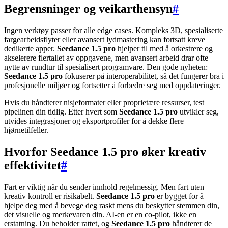
Begrensninger og veikarthensyn
#
Ingen verktøy passer for alle edge cases. Kompleks 3D, spesialiserte
fargearbeidsflyter eller avansert lydmastering kan fortsatt kreve
dedikerte apper.
Seedance 1.5 pro
hjelper til med å orkestrere og
akselerere flertallet av oppgavene, men avansert arbeid drar ofte
nytte av rundtur til spesialisert programvare. Den gode nyheten:
Seedance 1.5 pro
fokuserer på interoperabilitet, så det fungerer bra i
profesjonelle miljøer og fortsetter å forbedre seg med oppdateringer.
Hvis du håndterer nisjeformater eller proprietære ressurser, test
pipelinen din tidlig. Etter hvert som
Seedance 1.5 pro
utvikler seg,
utvides integrasjoner og eksportprofiler for å dekke flere
hjørnetilfeller.
Hvorfor Seedance 1.5 pro øker kreativ
effektivitet
#
Fart er viktig når du sender innhold regelmessig. Men fart uten
kreativ kontroll er risikabelt.
Seedance 1.5 pro
er bygget for å
hjelpe deg med å bevege deg raskt mens du beskytter stemmen din,
det visuelle og merkevaren din. AI-en er en co-pilot, ikke en
erstatning. Du beholder rattet, og
Seedance 1.5 pro
håndterer de