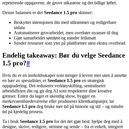
repeterende oppgavene, de grove utkastene og det tidlige løftet.
Denne balansen er der
Seedance 1.5 pro
skinner:
Beskytter intensjonen din med stilrammer og redigerbare
utdata
Automatiserer grovarbeidet, men overlater nyanser til deg
Gjør samarbeidet sømløst og mindre feilutsatt
Sender ressurser som yter på plattformer uten ekstra overhead
Endelig takeaway: Bør du velge Seedance
1.5 pro?
#
Hvis du er en innholdsskaper som trenger å levere mer uten å ansette
en hær av spesialister, er
Seedance 1.5 pro
en strategisk
oppgradering. Det reduserer verktøyskifting, sentraliserer
arbeidsflyten din og gir deg AI som respekterer dine kreative
grenser. Enten du lager et ukentlig show, bygger en
merkevaretilstedeværelse eller produserer klientkampanjer, lar
Seedance 1.5 pro
deg bruke mer tid på historie og stil – og mindre
tid på kjedelig prosess.
Ta i bruk
Seedance 1.5 pro
for det det gjør best: hjelpe deg med å
designe, skrive, redigere, stemme og sende – fra et enkelt, integrert