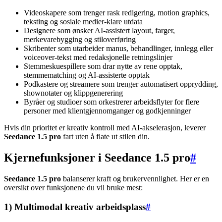
Videoskapere som trenger rask redigering, motion graphics,
teksting og sosiale medier-klare utdata
Designere som ønsker AI-assistert layout, farger,
merkevarebygging og stiloverføring
Skribenter som utarbeider manus, behandlinger, innlegg eller
voiceover-tekst med redaksjonelle retningslinjer
Stemmeskuespillere som drar nytte av rene opptak,
stemmematching og AI-assisterte opptak
Podkastere og streamere som trenger automatisert opprydding,
shownotater og klippgenerering
Byråer og studioer som orkestrerer arbeidsflyter for flere
personer med klientgjennomganger og godkjenninger
Hvis din prioritet er kreativ kontroll med AI-akselerasjon, leverer
Seedance 1.5 pro
fart uten å flate ut stilen din.
Kjernefunksjoner i Seedance 1.5 pro
#
Seedance 1.5 pro
balanserer kraft og brukervennlighet. Her er en
oversikt over funksjonene du vil bruke mest:
1) Multimodal kreativ arbeidsplass
#