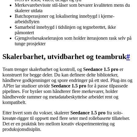
Merkevarebevisste stil-låser som bevarer kvaliteten mens du
skalerer utdata
Batchoperasjoner og lokalisering innebygd i kjerne-
arbeidsflyten
Samarbeid innebygd i tidslinjen og tegnebrettet, ikke
påmontert
Gjengivelsesakselerasjon som holder iterasjonen rask selv på
tunge prosjekter
Skalerbarhet, utvidbarhet og teambruk
#
Team trenger skalerbarhet og kontroll, og
Seedance 1.5 pro
er
konstruert for begge deler. Du kan definere delte biblioteker,
håndheve godkjenninger og spore endringer på ett sted. Plug-ins og
APIer lar studioer utvide
Seedance 1.5 pro
for å passe tilpassede
pipelines. For byråer som håndterer flere merkevarer, holder
håndhevede rammer og metadatabeskyttelse arbeidet rent og
kompatibelt.
Etter hvert som du vokser, skalerer
Seedance 1.5 pro
fra solo-
kreatør-rigger til oppsett med flere seter med rollebaserte tillatelser.
Det er en praktisk bro mellom kreativ eksperimentering og
produksjonsdisiplin.