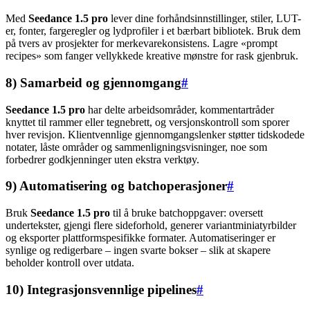
Med
Seedance 1.5 pro
lever dine forhåndsinnstillinger, stiler, LUT-
er, fonter, fargeregler og lydprofiler i et bærbart bibliotek. Bruk dem
på tvers av prosjekter for merkevarekonsistens. Lagre «prompt
recipes» som fanger vellykkede kreative mønstre for rask gjenbruk.
8) Samarbeid og gjennomgang
#
Seedance 1.5 pro
har delte arbeidsområder, kommentartråder
knyttet til rammer eller tegnebrett, og versjonskontroll som sporer
hver revisjon. Klientvennlige gjennomgangslenker støtter tidskodede
notater, låste områder og sammenligningsvisninger, noe som
forbedrer godkjenninger uten ekstra verktøy.
9) Automatisering og batchoperasjoner
#
Bruk
Seedance 1.5 pro
til å bruke batchoppgaver: oversett
undertekster, gjengi flere sideforhold, generer variantminiatyrbilder
og eksporter plattformspesifikke formater. Automatiseringer er
synlige og redigerbare – ingen svarte bokser – slik at skapere
beholder kontroll over utdata.
10) Integrasjonsvennlige pipelines
#