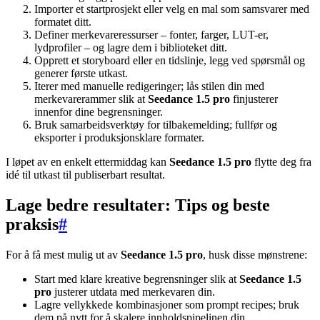
Importer et startprosjekt eller velg en mal som samsvarer med
formatet ditt.
Definer merkevareressurser – fonter, farger, LUT-er,
lydprofiler – og lagre dem i biblioteket ditt.
Opprett et storyboard eller en tidslinje, legg ved spørsmål og
generer første utkast.
Iterer med manuelle redigeringer; lås stilen din med
merkevarerammer slik at
Seedance 1.5 pro
finjusterer
innenfor dine begrensninger.
Bruk samarbeidsverktøy for tilbakemelding; fullfør og
eksporter i produksjonsklare formater.
I løpet av en enkelt ettermiddag kan
Seedance 1.5 pro
flytte deg fra
idé til utkast til publiserbart resultat.
Lage bedre resultater: Tips og beste
praksis
#
For å få mest mulig ut av
Seedance 1.5 pro
, husk disse mønstrene:
Start med klare kreative begrensninger slik at
Seedance 1.5
pro
justerer utdata med merkevaren din.
Lagre vellykkede kombinasjoner som prompt recipes; bruk
dem på nytt for å skalere innholdspipelinen din.