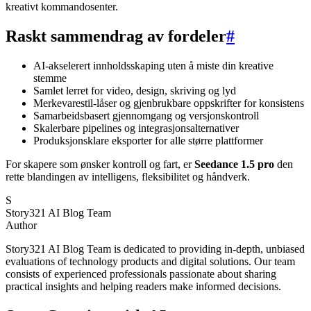
kreativt kommandosenter.
Raskt sammendrag av fordeler
#
AI-akselerert innholdsskaping uten å miste din kreative
stemme
Samlet lerret for video, design, skriving og lyd
Merkevarestil-låser og gjenbrukbare oppskrifter for konsistens
Samarbeidsbasert gjennomgang og versjonskontroll
Skalerbare pipelines og integrasjonsalternativer
Produksjonsklare eksporter for alle større plattformer
For skapere som ønsker kontroll og fart, er
Seedance 1.5 pro
den
rette blandingen av intelligens, fleksibilitet og håndverk.
S
Story321 AI Blog Team
Author
Story321 AI Blog Team is dedicated to providing in-depth, unbiased
evaluations of technology products and digital solutions. Our team
consists of experienced professionals passionate about sharing
practical insights and helping readers make informed decisions.