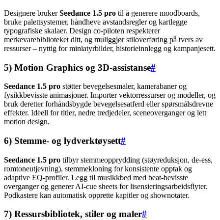
Designere bruker
Seedance 1.5 pro
til å generere moodboards,
bruke palettsystemer, håndheve avstandsregler og kartlegge
typografiske skalaer. Design co-piloten respekterer
merkevarebiblioteket ditt, og muliggjør stiloverføring på tvers av
ressurser – nyttig for miniatyrbilder, historieinnlegg og kampanjesett.
5) Motion Graphics og 3D-assistanse
#
Seedance 1.5 pro
støtter bevegelsesmaler, kamerabaner og
fysikkbevisste animasjoner. Importer vektorressurser og modeller, og
bruk deretter forhåndsbygde bevegelsesatferd eller spørsmålsdrevne
effekter. Ideell for titler, nedre tredjedeler, sceneoverganger og lett
motion design.
6) Stemme- og lydverktøysett
#
Seedance 1.5 pro
tilbyr stemmeopprydding (støyreduksjon, de-ess,
romtoneutjevning), stemmekloning for konsistente opptak og
adaptive EQ-profiler. Legg til musikkbed med beat-bevisste
overganger og generer AI-cue sheets for lisensieringsarbeidsflyter.
Podkastere kan automatisk opprette kapitler og shownotater.
7) Ressursbibliotek, stiler og maler
#