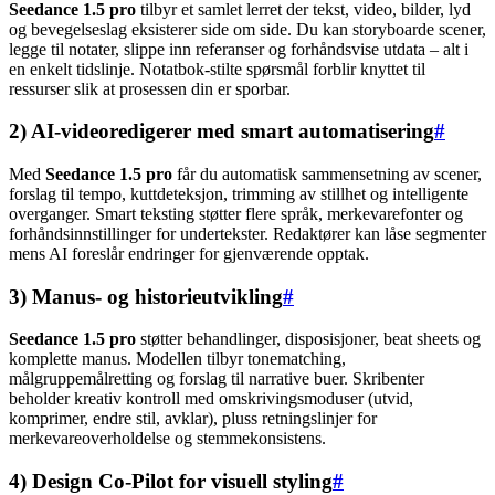
Seedance 1.5 pro
tilbyr et samlet lerret der tekst, video, bilder, lyd
og bevegelseslag eksisterer side om side. Du kan storyboarde scener,
legge til notater, slippe inn referanser og forhåndsvise utdata – alt i
en enkelt tidslinje. Notatbok-stilte spørsmål forblir knyttet til
ressurser slik at prosessen din er sporbar.
2) AI-videoredigerer med smart automatisering
#
Med
Seedance 1.5 pro
får du automatisk sammensetning av scener,
forslag til tempo, kuttdeteksjon, trimming av stillhet og intelligente
overganger. Smart teksting støtter flere språk, merkevarefonter og
forhåndsinnstillinger for undertekster. Redaktører kan låse segmenter
mens AI foreslår endringer for gjenværende opptak.
3) Manus- og historieutvikling
#
Seedance 1.5 pro
støtter behandlinger, disposisjoner, beat sheets og
komplette manus. Modellen tilbyr tonematching,
målgruppemålretting og forslag til narrative buer. Skribenter
beholder kreativ kontroll med omskrivingsmoduser (utvid,
komprimer, endre stil, avklar), pluss retningslinjer for
merkevareoverholdelse og stemmekonsistens.
4) Design Co-Pilot for visuell styling
#