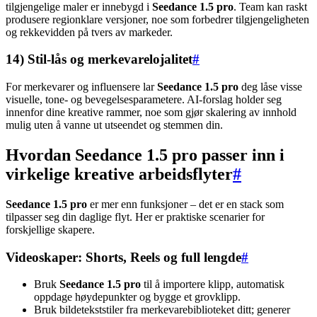
tilgjengelige maler er innebygd i
Seedance 1.5 pro
. Team kan raskt
produsere regionklare versjoner, noe som forbedrer tilgjengeligheten
og rekkevidden på tvers av markeder.
14) Stil-lås og merkevarelojalitet
#
For merkevarer og influensere lar
Seedance 1.5 pro
deg låse visse
visuelle, tone- og bevegelsesparametere. AI-forslag holder seg
innenfor dine kreative rammer, noe som gjør skalering av innhold
mulig uten å vanne ut utseendet og stemmen din.
Hvordan Seedance 1.5 pro passer inn i
virkelige kreative arbeidsflyter
#
Seedance 1.5 pro
er mer enn funksjoner – det er en stack som
tilpasser seg din daglige flyt. Her er praktiske scenarier for
forskjellige skapere.
Videoskaper: Shorts, Reels og full lengde
#
Bruk
Seedance 1.5 pro
til å importere klipp, automatisk
oppdage høydepunkter og bygge et grovklipp.
Bruk bildetekststiler fra merkevarebiblioteket ditt; generer