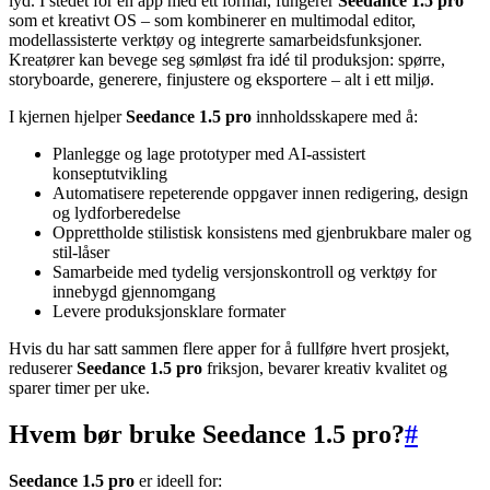
lyd. I stedet for en app med ett formål, fungerer
Seedance 1.5 pro
som et kreativt OS – som kombinerer en multimodal editor,
modellassisterte verktøy og integrerte samarbeidsfunksjoner.
Kreatører kan bevege seg sømløst fra idé til produksjon: spørre,
storyboarde, generere, finjustere og eksportere – alt i ett miljø.
I kjernen hjelper
Seedance 1.5 pro
innholdsskapere med å:
Planlegge og lage prototyper med AI-assistert
konseptutvikling
Automatisere repeterende oppgaver innen redigering, design
og lydforberedelse
Opprettholde stilistisk konsistens med gjenbrukbare maler og
stil-låser
Samarbeide med tydelig versjonskontroll og verktøy for
innebygd gjennomgang
Levere produksjonsklare formater
Hvis du har satt sammen flere apper for å fullføre hvert prosjekt,
reduserer
Seedance 1.5 pro
friksjon, bevarer kreativ kvalitet og
sparer timer per uke.
Hvem bør bruke Seedance 1.5 pro?
#
Seedance 1.5 pro
er ideell for: