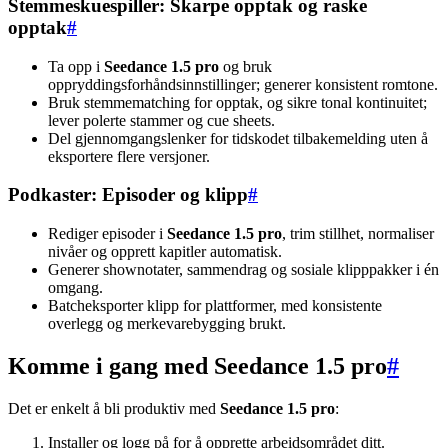
Stemmeskuespiller: Skarpe opptak og raske
opptak
#
Ta opp i
Seedance 1.5 pro
og bruk
oppryddingsforhåndsinnstillinger; generer konsistent romtone.
Bruk stemmematching for opptak, og sikre tonal kontinuitet;
lever polerte stammer og cue sheets.
Del gjennomgangslenker for tidskodet tilbakemelding uten å
eksportere flere versjoner.
Podkaster: Episoder og klipp
#
Rediger episoder i
Seedance 1.5 pro
, trim stillhet, normaliser
nivåer og opprett kapitler automatisk.
Generer shownotater, sammendrag og sosiale klipppakker i én
omgang.
Batcheksporter klipp for plattformer, med konsistente
overlegg og merkevarebygging brukt.
Komme i gang med Seedance 1.5 pro
#
Det er enkelt å bli produktiv med
Seedance 1.5 pro
:
Installer og logg på for å opprette arbeidsområdet ditt.