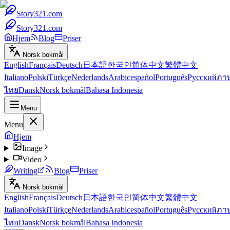
Story321.com
Story321.com
Hjem
Blog
Priser
Norsk bokmål
English
Français
Deutsch
日本語
한국인
简体中文
繁體中文
Italiano
Polski
Türkçe
Nederlands
Arabic
español
Português
Русский
ภา
ไทย
Dansk
Norsk bokmål
Bahasa Indonesia
Menu
Menu
Hjem
Image
Video
Writing
Blog
Priser
Norsk bokmål
English
Français
Deutsch
日本語
한국인
简体中文
繁體中文
Italiano
Polski
Türkçe
Nederlands
Arabic
español
Português
Русский
ภา
ไทย
Dansk
Norsk bokmål
Bahasa Indonesia