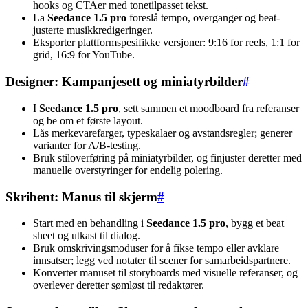
hooks og CTAer med tonetilpasset tekst.
La
Seedance 1.5 pro
foreslå tempo, overganger og beat-
justerte musikkredigeringer.
Eksporter plattformspesifikke versjoner: 9:16 for reels, 1:1 for
grid, 16:9 for YouTube.
Designer: Kampanjesett og miniatyrbilder
#
I
Seedance 1.5 pro
, sett sammen et moodboard fra referanser
og be om et første layout.
Lås merkevarefarger, typeskalaer og avstandsregler; generer
varianter for A/B-testing.
Bruk stiloverføring på miniatyrbilder, og finjuster deretter med
manuelle overstyringer for endelig polering.
Skribent: Manus til skjerm
#
Start med en behandling i
Seedance 1.5 pro
, bygg et beat
sheet og utkast til dialog.
Bruk omskrivingsmoduser for å fikse tempo eller avklare
innsatser; legg ved notater til scener for samarbeidspartnere.
Konverter manuset til storyboards med visuelle referanser, og
overlever deretter sømløst til redaktører.