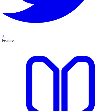
X
Features