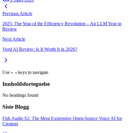
Previous Article
2025: The Year of the Efficiency Revolution – An LLM Year in
Review
Next Article
Veed AI Review: Is It Worth It in 2026?
Use
keys to navigate
←
→
Innholdsfortegnelse
No headings found
Siste Blogg
Fish Audio S2: The Most Expressive Open-Source Voice AI for
Creators