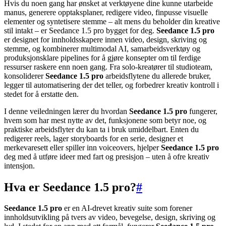
Hvis du noen gang har ønsket at verktøyene dine kunne utarbeide
manus, generere opptaksplaner, redigere video, finpusse visuelle
elementer og syntetisere stemme – alt mens du beholder din kreative
stil intakt – er Seedance 1.5 pro bygget for deg.
Seedance 1.5 pro
er designet for innholdsskapere innen video, design, skriving og
stemme, og kombinerer multimodal AI, samarbeidsverktøy og
produksjonsklare pipelines for å gjøre konsepter om til ferdige
ressurser raskere enn noen gang. Fra solo-kreatører til studioteam,
konsoliderer
Seedance 1.5 pro
arbeidsflytene du allerede bruker,
legger til automatisering der det teller, og forbedrer kreativ kontroll i
stedet for å erstatte den.
I denne veiledningen lærer du hvordan
Seedance 1.5 pro
fungerer,
hvem som har mest nytte av det, funksjonene som betyr noe, og
praktiske arbeidsflyter du kan ta i bruk umiddelbart. Enten du
redigerer reels, lager storyboards for en serie, designer et
merkevaresett eller spiller inn voiceovers, hjelper
Seedance 1.5 pro
deg med å utføre ideer med fart og presisjon – uten å ofre kreativ
intensjon.
Hva er Seedance 1.5 pro?
#
Seedance 1.5 pro
er en AI-drevet kreativ suite som forener
innholdsutvikling på tvers av video, bevegelse, design, skriving og