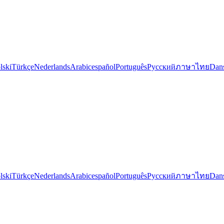
lski
Türkçe
Nederlands
Arabic
español
Português
Русский
ภาษาไทย
Dan
lski
Türkçe
Nederlands
Arabic
español
Português
Русский
ภาษาไทย
Dan