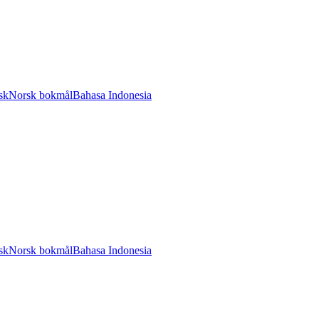
sk
Norsk bokmål
Bahasa Indonesia
sk
Norsk bokmål
Bahasa Indonesia