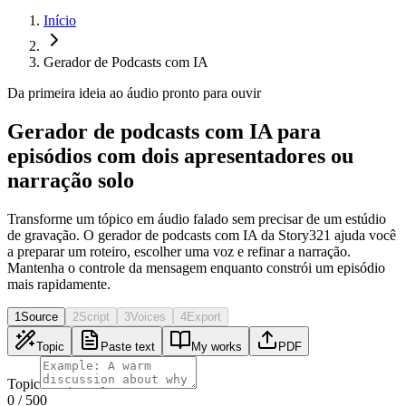
Início
Gerador de Podcasts com IA
Da primeira ideia ao áudio pronto para ouvir
Gerador de podcasts com IA para
episódios com dois apresentadores ou
narração solo
Transforme um tópico em áudio falado sem precisar de um estúdio
de gravação. O gerador de podcasts com IA da Story321 ajuda você
a preparar um roteiro, escolher uma voz e refinar a narração.
Mantenha o controle da mensagem enquanto constrói um episódio
mais rapidamente.
1
Source
2
Script
3
Voices
4
Export
Topic
Paste text
My works
PDF
Topic
0
/
500