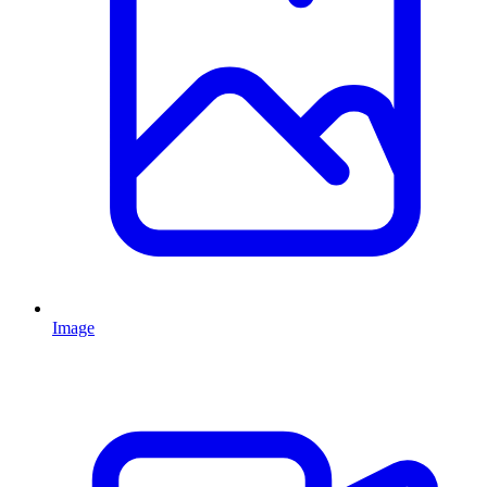
Image