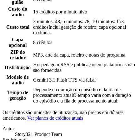
guião
Custo do
15 créditos por minuto alvo
áudio
3 minutos: 48; 5 minutos: 78; 10 minutos: 153
Custo total
créditos
Inclui geração de roteiro; capa opcional
excluída.
Capa
8 créditos
opcional
ZIP do
MP3, arte da capa, roteiro e notas do programa
criador
Hospedagem RSS e publicação em plataformas não
Distribuição
são fornecidas
Modelo de
Gemini 3.1 Flash TTS via fal.ai
áudio
Depende da duração do episódio e da fila de
Tempo de
processamento atual
O tempo varia com a duração
geração
do episódio e a fila de processamento atual.
Os créditos são unidades de utilização, não preços em dólares
americanos.
Ver planos de créditos atuais
Autor
:
Story321 Product Team
Revisto por
: