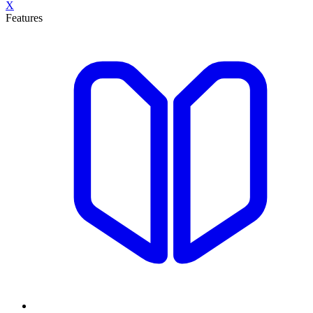
X
Features