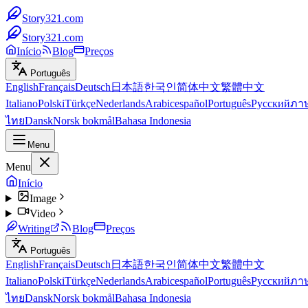
Story321.com
Story321.com
Início
Blog
Preços
Português
English
Français
Deutsch
日本語
한국인
简体中文
繁體中文
Italiano
Polski
Türkçe
Nederlands
Arabic
español
Português
Русский
ภา
ไทย
Dansk
Norsk bokmål
Bahasa Indonesia
Menu
Menu
Início
Image
Video
Writing
Blog
Preços
Português
English
Français
Deutsch
日本語
한국인
简体中文
繁體中文
Italiano
Polski
Türkçe
Nederlands
Arabic
español
Português
Русский
ภา
ไทย
Dansk
Norsk bokmål
Bahasa Indonesia