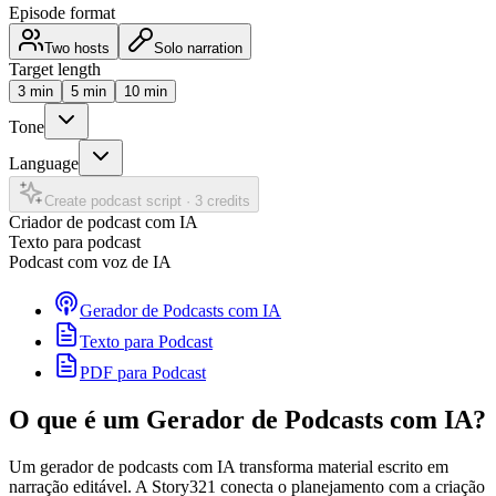
Episode format
Two hosts
Solo narration
Target length
3
min
5
min
10
min
Tone
Language
Create podcast script
·
3 credits
Criador de podcast com IA
Texto para podcast
Podcast com voz de IA
Gerador de Podcasts com IA
Texto para Podcast
PDF para Podcast
O que é um Gerador de Podcasts com IA?
Um gerador de podcasts com IA transforma material escrito em
narração editável. A Story321 conecta o planejamento com a criação