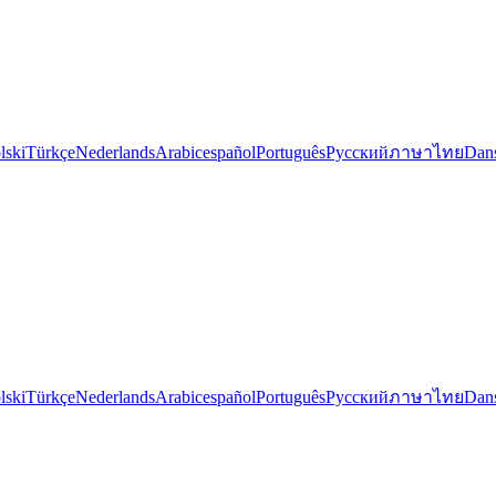
lski
Türkçe
Nederlands
Arabic
español
Português
Русский
ภาษาไทย
Dan
lski
Türkçe
Nederlands
Arabic
español
Português
Русский
ภาษาไทย
Dan