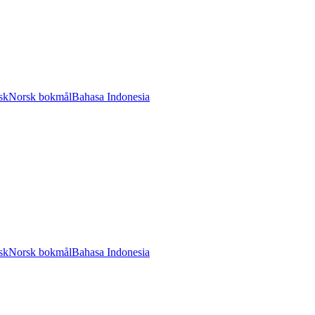
sk
Norsk bokmål
Bahasa Indonesia
sk
Norsk bokmål
Bahasa Indonesia