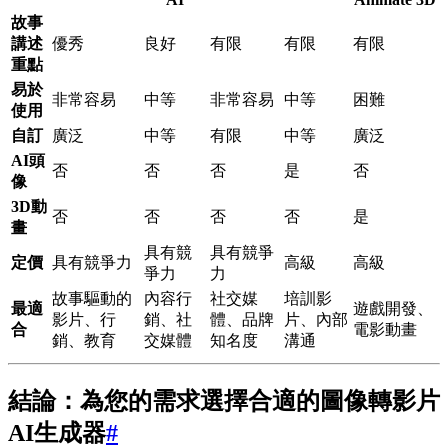
故事
講述
優秀
良好
有限
有限
有限
重點
易於
非常容易
中等
非常容易
中等
困難
使用
自訂
廣泛
中等
有限
中等
廣泛
AI頭
否
否
否
是
否
像
3D動
否
否
否
否
是
畫
具有競
具有競爭
定價
具有競爭力
高級
高級
爭力
力
故事驅動的
內容行
社交媒
培訓影
最適
遊戲開發、
影片、行
銷、社
體、品牌
片、內部
合
電影動畫
銷、教育
交媒體
知名度
溝通
結論：為您的需求選擇合適的圖像轉影片
AI生成器
#