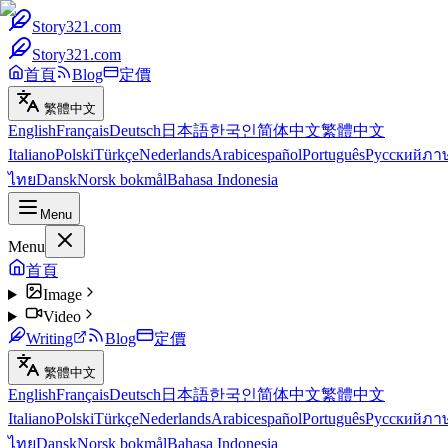
Story321.com
Story321.com
首頁
Blog
定價
繁體中文
English
Français
Deutsch
日本語
한국인
简体中文
繁體中文
Italiano
Polski
Türkçe
Nederlands
Arabic
español
Português
Русский
ภา
ไทย
Dansk
Norsk bokmål
Bahasa Indonesia
Menu
Menu
首頁
Image
Video
Writing
Blog
定價
繁體中文
English
Français
Deutsch
日本語
한국인
简体中文
繁體中文
Italiano
Polski
Türkçe
Nederlands
Arabic
español
Português
Русский
ภา
ไทย
Dansk
Norsk bokmål
Bahasa Indonesia