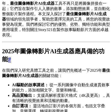
年，
最佳圖像轉影片AI生成器
工具不再只是將圖像拼接在一
起；它們旨在製作引人入勝的敘事，添加動態效果，並自動化
整個影片製作過程。本文深入探討了
最佳圖像轉影片AI生成
器
領域的領先競爭者，幫助您選擇完美的工具，將您的視覺故
事變為現實。我們將探討它們的優勢、劣勢、獨特功能和典型
應用場景，特別關注Story321在製作故事驅動影片方面的卓越
表現。
2025年圖像轉影片AI生成器應具備的功
能
#
在我們深入研究具體工具之前，讓我們先概述一下2025年
最佳
圖像轉影片AI生成器
的關鍵功能：
AI驅動的故事講述：
從一系列圖像中自動生成連貫敘事
的能力，添加相關文字、音樂和轉場。
高品質輸出：
支援高解析度影片格式（4K及更高），具
有清晰的視覺效果和流暢的動畫。
自訂選項：
靈活地自訂影片的各個方面，包括文字疊
加、音樂選擇、轉場和視覺效果。