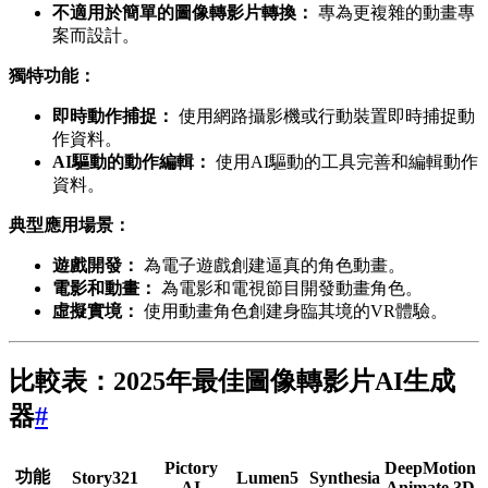
不適用於簡單的圖像轉影片轉換：
專為更複雜的動畫專
案而設計。
獨特功能：
即時動作捕捉：
使用網路攝影機或行動裝置即時捕捉動
作資料。
AI驅動的動作編輯：
使用AI驅動的工具完善和編輯動作
資料。
典型應用場景：
遊戲開發：
為電子遊戲創建逼真的角色動畫。
電影和動畫：
為電影和電視節目開發動畫角色。
虛擬實境：
使用動畫角色創建身臨其境的VR體驗。
比較表：2025年最佳圖像轉影片AI生成
器
#
Pictory
DeepMotion
功能
Story321
Lumen5
Synthesia
AI
Animate 3D