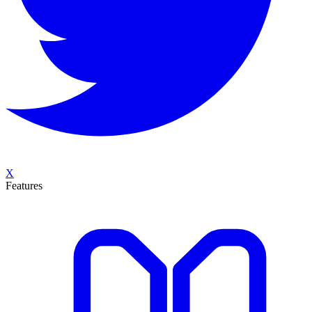
X
Features