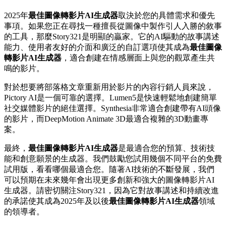
2025年
最佳圖像轉影片AI生成器
取決於您的具體需求和優先
事項。如果您正在尋找一種擅長從圖像中製作引人入勝的敘事
的工具，那麼Story321是明顯的贏家。它的AI驅動的故事講述
能力、使用者友好的介面和廣泛的自訂選項使其成為
最佳圖像
轉影片AI生成器
，適合創建在情感層面上與您的觀眾產生共
鳴的影片。
對於想要將部落格文章重新用於影片的內容行銷人員來說，
Pictory AI是一個可靠的選擇。Lumen5是快速輕鬆地創建簡單
社交媒體影片的絕佳選擇。Synthesia非常適合創建帶有AI頭像
的影片，而DeepMotion Animate 3D最適合複雜的3D動畫專
案。
最終，
最佳圖像轉影片AI生成器
是最適合您的預算、技術技
能和創意願景的生成器。我們鼓勵您試用幾個不同平台的免費
試用版，看看哪個最適合您。隨著AI技術的不斷發展，我們
可以預期在未來幾年會出現更多創新和強大的圖像轉影片AI
生成器。請密切關注Story321，因為它對故事講述和持續改進
的承諾使其成為2025年及以後
最佳圖像轉影片AI生成器
領域
的領導者。