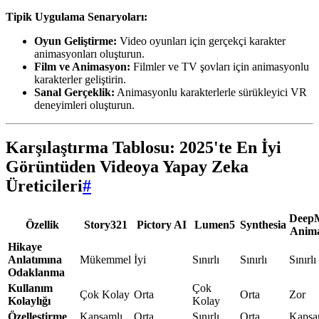
Tipik Uygulama Senaryoları:
Oyun Geliştirme:
Video oyunları için gerçekçi karakter
animasyonları oluşturun.
Film ve Animasyon:
Filmler ve TV şovları için animasyonlu
karakterler geliştirin.
Sanal Gerçeklik:
Animasyonlu karakterlerle sürükleyici VR
deneyimleri oluşturun.
Karşılaştırma Tablosu: 2025'te En İyi
Görüntüden Videoya Yapay Zeka
Üreticileri
#
DeepM
Özellik
Story321
Pictory AI
Lumen5
Synthesia
Anima
Hikaye
Anlatımına
Mükemmel
İyi
Sınırlı
Sınırlı
Sınırlı
Odaklanma
Kullanım
Çok
Çok Kolay
Orta
Orta
Zor
Kolaylığı
Kolay
Özelleştirme
Kapsamlı
Orta
Sınırlı
Orta
Kapsa