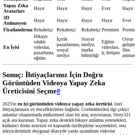
Yapay Zeka
Hayır
Hayır
Hayır
Evet
Hayır
Avatarları
3D
Hayır
Hayır
Hayır
Hayır
Evet
Animasyon
Fiyatlandırma
Rekabetçi
Rekabetçi
Rekabetçi
Premium
Premi
Hikaye
İçerik
Sosyal
Oyun
odaklı
Eğitim
pazarlaması,
medya,
gelişti
En İyisi
videolar,
videoları,
sosyal
marka
film
pazarlama,
iç iletişim
medya
bilinirliği
anima
eğitim
Sonuç: İhtiyaçlarınız İçin Doğru
Görüntüden Videoya Yapay Zeka
Üreticisini Seçme
#
2025'te
en iyi görüntüden videoya yapay zeka üreticisi
, özel
ihtiyaçlarınıza ve önceliklerinize bağlıdır. Görüntülerden ilgi çekici
anlatılar oluşturmada mükemmel olan bir araç arıyorsanız, Story321
açık ara kazanan. Yapay zeka destekli hikaye anlatma yetenekleri,
kullanıcı dostu arayüzü ve kapsamlı özelleştirme seçenekleri, onu
izleyicilerinizle duygusal düzeyde yankı uyandıran videolar