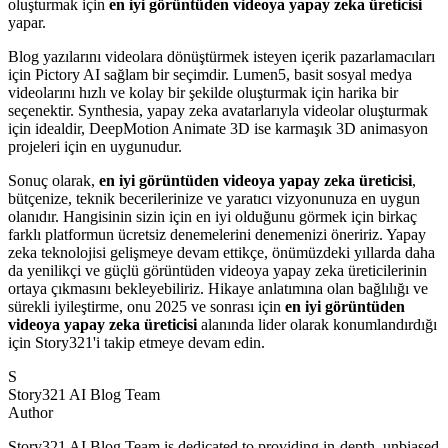
oluşturmak için
en iyi görüntüden videoya yapay zeka üreticisi
yapar.
Blog yazılarını videolara dönüştürmek isteyen içerik pazarlamacıları
için Pictory AI sağlam bir seçimdir. Lumen5, basit sosyal medya
videolarını hızlı ve kolay bir şekilde oluşturmak için harika bir
seçenektir. Synthesia, yapay zeka avatarlarıyla videolar oluşturmak
için idealdir, DeepMotion Animate 3D ise karmaşık 3D animasyon
projeleri için en uygunudur.
Sonuç olarak,
en iyi görüntüden videoya yapay zeka üreticisi
,
bütçenize, teknik becerilerinize ve yaratıcı vizyonunuza en uygun
olanıdır. Hangisinin sizin için en iyi olduğunu görmek için birkaç
farklı platformun ücretsiz denemelerini denemenizi öneririz. Yapay
zeka teknolojisi gelişmeye devam ettikçe, önümüzdeki yıllarda daha
da yenilikçi ve güçlü görüntüden videoya yapay zeka üreticilerinin
ortaya çıkmasını bekleyebiliriz. Hikaye anlatımına olan bağlılığı ve
sürekli iyileştirme, onu 2025 ve sonrası için
en iyi görüntüden
videoya yapay zeka üreticisi
alanında lider olarak konumlandırdığı
için Story321'i takip etmeye devam edin.
S
Story321 AI Blog Team
Author
Story321 AI Blog Team is dedicated to providing in-depth, unbiased