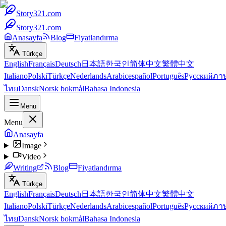
Story321.com
Story321.com
Anasayfa
Blog
Fiyatlandırma
Türkçe
English
Français
Deutsch
日本語
한국인
简体中文
繁體中文
Italiano
Polski
Türkçe
Nederlands
Arabic
español
Português
Русский
ภา
ไทย
Dansk
Norsk bokmål
Bahasa Indonesia
Menu
Menu
Anasayfa
Image
Video
Writing
Blog
Fiyatlandırma
Türkçe
English
Français
Deutsch
日本語
한국인
简体中文
繁體中文
Italiano
Polski
Türkçe
Nederlands
Arabic
español
Português
Русский
ภา
ไทย
Dansk
Norsk bokmål
Bahasa Indonesia