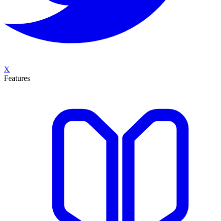
X
Features