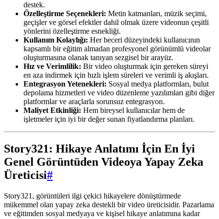
destek.
Özelleştirme Seçenekleri:
Metin katmanları, müzik seçimi,
geçişler ve görsel efektler dahil olmak üzere videonun çeşitli
yönlerini özelleştirme esnekliği.
Kullanım Kolaylığı:
Her beceri düzeyindeki kullanıcının
kapsamlı bir eğitim almadan profesyonel görünümlü videolar
oluşturmasına olanak tanıyan sezgisel bir arayüz.
Hız ve Verimlilik:
Bir video oluşturmak için gereken süreyi
en aza indirmek için hızlı işlem süreleri ve verimli iş akışları.
Entegrasyon Yetenekleri:
Sosyal medya platformları, bulut
depolama hizmetleri ve video düzenleme yazılımları gibi diğer
platformlar ve araçlarla sorunsuz entegrasyon.
Maliyet Etkinliği:
Hem bireysel kullanıcılar hem de
işletmeler için iyi bir değer sunan fiyatlandırma planları.
Story321: Hikaye Anlatımı İçin En İyi
Genel Görüntüden Videoya Yapay Zeka
Üreticisi
#
Story321, görüntüleri ilgi çekici hikayelere dönüştürmede
mükemmel olan yapay zeka destekli bir video üreticisidir. Pazarlama
ve eğitimden sosyal medyaya ve kişisel hikaye anlatımına kadar