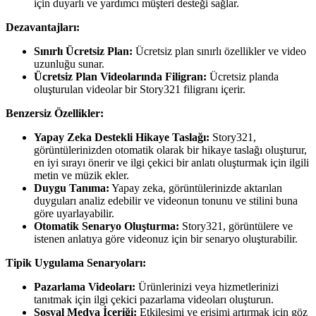
için duyarlı ve yardımcı müşteri desteği sağlar.
Dezavantajları:
Sınırlı Ücretsiz Plan:
Ücretsiz plan sınırlı özellikler ve video
uzunluğu sunar.
Ücretsiz Plan Videolarında Filigran:
Ücretsiz planda
oluşturulan videolar bir Story321 filigranı içerir.
Benzersiz Özellikler:
Yapay Zeka Destekli Hikaye Taslağı:
Story321,
görüntülerinizden otomatik olarak bir hikaye taslağı oluşturur,
en iyi sırayı önerir ve ilgi çekici bir anlatı oluşturmak için ilgili
metin ve müzik ekler.
Duygu Tanıma:
Yapay zeka, görüntülerinizde aktarılan
duyguları analiz edebilir ve videonun tonunu ve stilini buna
göre uyarlayabilir.
Otomatik Senaryo Oluşturma:
Story321, görüntülere ve
istenen anlatıya göre videonuz için bir senaryo oluşturabilir.
Tipik Uygulama Senaryoları:
Pazarlama Videoları:
Ürünlerinizi veya hizmetlerinizi
tanıtmak için ilgi çekici pazarlama videoları oluşturun.
Sosyal Medya İçeriği:
Etkileşimi ve erişimi artırmak için göz