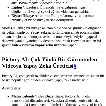
alıcı sosyal medya videoları oluşturun.
Eğitim Videoları:
Öğrenciler veya çalışanlar için
bilgilendirici ve ilgi çekici eğitim videoları geliştirin.
Kişisel Hikaye Anlatımı:
Fotoğraflarınızı ve anılarınızı
büyüleyici video hikayelerine dönüştürün.
Story321, amaç bir hikaye anlatan bir video oluşturmak olduğunda
gerçekten parlıyor. Yapay zekası, görüntülerin anlatı potansiyelini
anlamak için tasarlanmıştır ve bu da onu izleyicileriyle duygusal
düzeyde yankı uyandıran videolar oluşturmak isteyenler için
en iyi
görüntüden videoya yapay zeka üreticisi
yapar.
Pictory AI: Çok Yönlü Bir Görüntüden
Videoya Yapay Zeka Üreticisi
#
Pictory AI, çok çeşitli özellikler ve özelleştirme seçenekleri sunan bir
başka popüler görüntüden videoya yapay zeka üreticisidir.
Avantajları:
Metin Tabanlı Video Düzenleme:
Pictory AI, metin
transkriptini düzenleyerek videoları düzenlemenize olanak
tanır, bu da istenmeyen bölümleri kaldırmayı veya yeni içerik