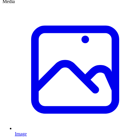
Media
Image