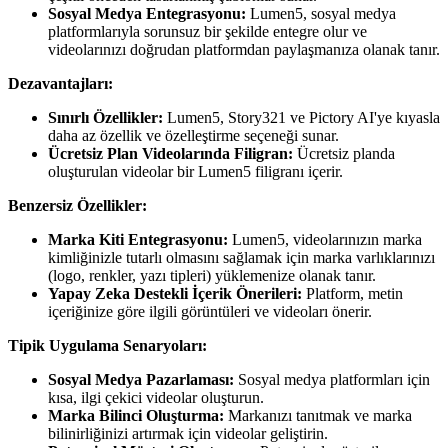
Sosyal Medya Entegrasyonu:
Lumen5, sosyal medya
platformlarıyla sorunsuz bir şekilde entegre olur ve
videolarınızı doğrudan platformdan paylaşmanıza olanak tanır.
Dezavantajları:
Sınırlı Özellikler:
Lumen5, Story321 ve Pictory AI'ye kıyasla
daha az özellik ve özelleştirme seçeneği sunar.
Ücretsiz Plan Videolarında Filigran:
Ücretsiz planda
oluşturulan videolar bir Lumen5 filigranı içerir.
Benzersiz Özellikler:
Marka Kiti Entegrasyonu:
Lumen5, videolarınızın marka
kimliğinizle tutarlı olmasını sağlamak için marka varlıklarınızı
(logo, renkler, yazı tipleri) yüklemenize olanak tanır.
Yapay Zeka Destekli İçerik Önerileri:
Platform, metin
içeriğinize göre ilgili görüntüleri ve videoları önerir.
Tipik Uygulama Senaryoları:
Sosyal Medya Pazarlaması:
Sosyal medya platformları için
kısa, ilgi çekici videolar oluşturun.
Marka Bilinci Oluşturma:
Markanızı tanıtmak ve marka
bilinirliğinizi artırmak için videolar geliştirin.