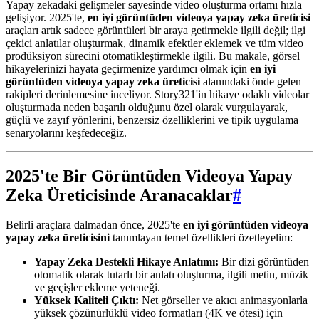
Yapay zekadaki gelişmeler sayesinde video oluşturma ortamı hızla
gelişiyor. 2025'te,
en iyi görüntüden videoya yapay zeka üreticisi
araçları artık sadece görüntüleri bir araya getirmekle ilgili değil; ilgi
çekici anlatılar oluşturmak, dinamik efektler eklemek ve tüm video
prodüksiyon sürecini otomatikleştirmekle ilgili. Bu makale, görsel
hikayelerinizi hayata geçirmenize yardımcı olmak için
en iyi
görüntüden videoya yapay zeka üreticisi
alanındaki önde gelen
rakipleri derinlemesine inceliyor. Story321'in hikaye odaklı videolar
oluşturmada neden başarılı olduğunu özel olarak vurgulayarak,
güçlü ve zayıf yönlerini, benzersiz özelliklerini ve tipik uygulama
senaryolarını keşfedeceğiz.
2025'te Bir Görüntüden Videoya Yapay
Zeka Üreticisinde Aranacaklar
#
Belirli araçlara dalmadan önce, 2025'te
en iyi görüntüden videoya
yapay zeka üreticisini
tanımlayan temel özellikleri özetleyelim:
Yapay Zeka Destekli Hikaye Anlatımı:
Bir dizi görüntüden
otomatik olarak tutarlı bir anlatı oluşturma, ilgili metin, müzik
ve geçişler ekleme yeteneği.
Yüksek Kaliteli Çıktı:
Net görseller ve akıcı animasyonlarla
yüksek çözünürlüklü video formatları (4K ve ötesi) için