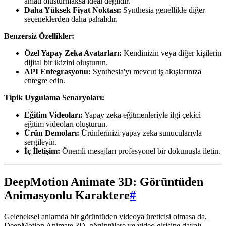
anlatı oluşturmaksa ideal değildir.
Daha Yüksek Fiyat Noktası:
Synthesia genellikle diğer
seçeneklerden daha pahalıdır.
Benzersiz Özellikler:
Özel Yapay Zeka Avatarları:
Kendinizin veya diğer kişilerin
dijital bir ikizini oluşturun.
API Entegrasyonu:
Synthesia'yı mevcut iş akışlarınıza
entegre edin.
Tipik Uygulama Senaryoları:
Eğitim Videoları:
Yapay zeka eğitmenleriyle ilgi çekici
eğitim videoları oluşturun.
Ürün Demoları:
Ürünlerinizi yapay zeka sunucularıyla
sergileyin.
İç İletişim:
Önemli mesajları profesyonel bir dokunuşla iletin.
DeepMotion Animate 3D: Görüntüden
Animasyonlu Karaktere
#
Geleneksel anlamda bir görüntüden videoya üreticisi olmasa da,
DeepMotion Animate 3D, görüntülere ve video girişine dayalı