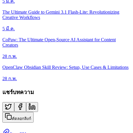
5 มี.ค.
The Ultimate Guide to Gemini 3.1 Flash-Lite: Revolutionizing
Creative Workflows
5 มี.ค.
CoPaw: The Ultimate Open-Source AI Assistant for Content
Creators
28 ก.พ.
OpenClaw Obsidian Skill Review: Setup, Use Cases & Limitations
28 ก.พ.
แชร์บทความ
คัดลอกลิงก์