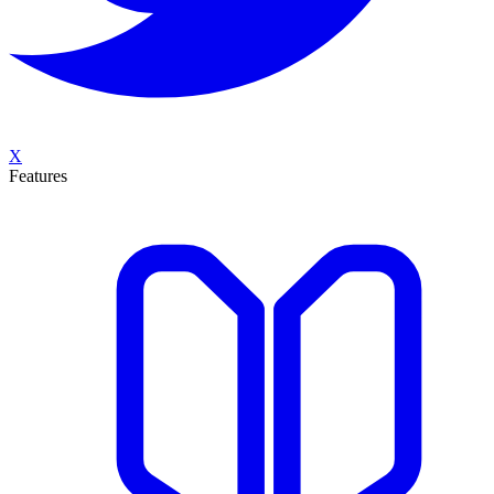
X
Features