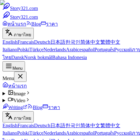
Story321.com
Story321.com
หน้าแรก
Blog
ราคา
ภาษาไทย
English
Français
Deutsch
日本語
한국인
简体中文
繁體中文
Italiano
Polski
Türkçe
Nederlands
Arabic
español
Português
Русский
ภา
ไทย
Dansk
Norsk bokmål
Bahasa Indonesia
Menu
Menu
หน้าแรก
Image
Video
Writing
Blog
ราคา
ภาษาไทย
English
Français
Deutsch
日本語
한국인
简体中文
繁體中文
Italiano
Polski
Türkçe
Nederlands
Arabic
español
Português
Русский
ภา