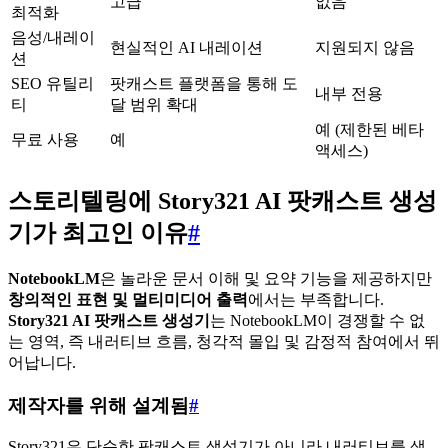
고급
없음
최적화
음성/내레이
현실적인 AI 내레이션
지원되지 않음
션
SEO 유틸리
팟캐스트 플랫폼을 통해 도
내부 전용
티
달 범위 확대
예 (제한된 베타
무료 사용
예
액세스)
스토리텔링에 Story321 AI 팟캐스트 생성
기가 최고인 이유
#
NotebookLM
은 놀라운 문서 이해 및 요약 기능을 제공하지만
창의적인 표현 및 멀티미디어 출력
에서는 부족합니다.
Story321 AI 팟캐스트 생성기
는 NotebookLM이 경쟁할 수 없
는 영역, 즉 내러티브 흐름, 청각적 몰입 및 감정적 참여에서 뛰
어납니다.
제작자를 위해 설계됨
#
Story321은 단순한 팟캐스트 생성기가 아니라 내러티브를 생