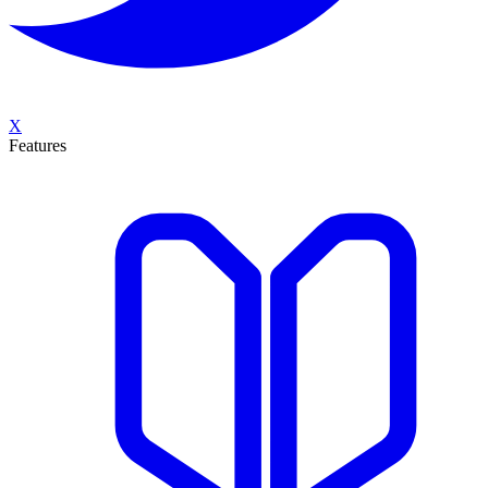
X
Features