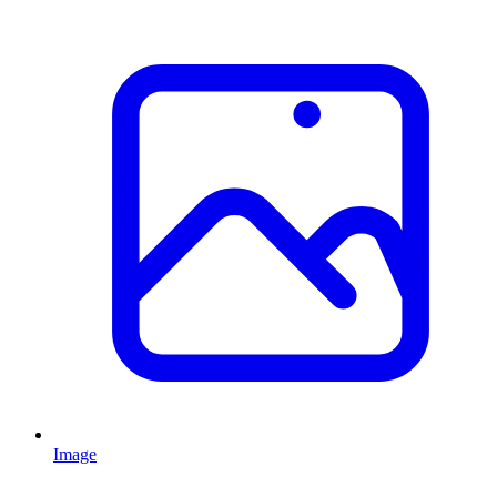
Image