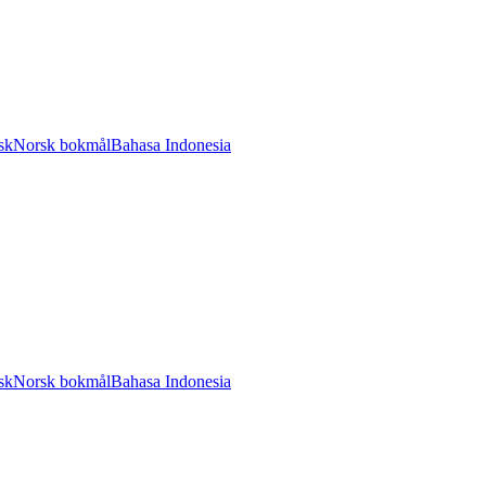
sk
Norsk bokmål
Bahasa Indonesia
sk
Norsk bokmål
Bahasa Indonesia