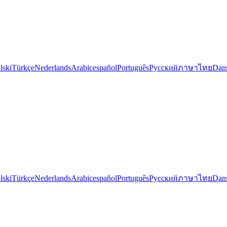
lski
Türkçe
Nederlands
Arabic
español
Português
Русский
ภาษาไทย
Dan
lski
Türkçe
Nederlands
Arabic
español
Português
Русский
ภาษาไทย
Dan