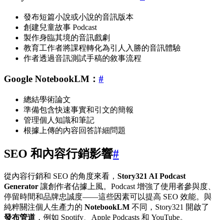
發布短篇小說或小說的音訊版本
創建兒童故事 Podcast
製作身臨其境的音訊戲劇
教育工作者將課程轉化為引人入勝的音訊體驗
作者透過音訊測試手稿的敘事流程
Google NotebookLM：
#
總結學術論文
準備包含快速事實和引文的簡報
管理個人知識和筆記
根據上傳的內容回答詳細問題
SEO 和內容行銷影響
#
從內容行銷和 SEO 的角度來看，
Story321 AI Podcast
Generator
讓創作者佔據上風。Podcast 增強了使用者參與度、
停留時間和品牌忠誠度——這些因素可以提高 SEO 效能。與
純粹關注個人生產力的
NotebookLM
不同，Story321 開啟了
發布管道
，例如 Spotify、Apple Podcasts 和 YouTube。