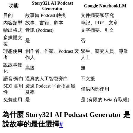
Story321 AI Podcast
功能
Google NotebookLM
Generator
目的
故事轉 Podcast 轉換
文件摘要和研究
內容類型
故事、書籍、劇本
筆記、PDF、文章
輸出格式
音訊 (Podcast)
文字摘要、引文
多媒體支
是
否
援
理想使用
創作者、作家、Podcast 製
學生、研究人員、專業
者
作人
人士
說故事優
高級
無
化
語音/旁白
逼真的人工智慧旁白
不支援
SEO 實用
透過 Podcast 平台提高觸
僅供內部使用
性
及率
免費使用
是
是 (有限的 Beta 存取權)
為什麼 Story321 AI Podcast Generator 是
說故事的最佳選擇
#