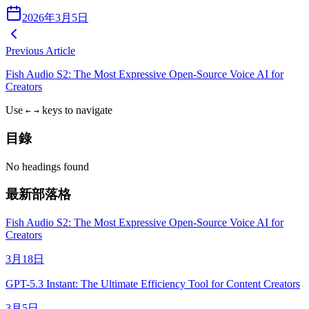
2026年3月5日
Previous Article
Fish Audio S2: The Most Expressive Open-Source Voice AI for
Creators
Use
keys to navigate
←
→
目錄
No headings found
最新部落格
Fish Audio S2: The Most Expressive Open-Source Voice AI for
Creators
3月18日
GPT-5.3 Instant: The Ultimate Efficiency Tool for Content Creators
3月5日