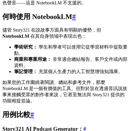
色聲音——這是 NotebookLM 不支援的。
何時使用 NotebookLM
#
儘管 Story321 在說故事方面具有明顯的優勢，但
NotebookLM
在其自身領域中表現出色：
學術研究：
學生和學者可以使用它從學習材料中提取要
點。
商業和專業用途：
非常適合總結報告、客戶文件或內部
資料。
筆記管理：
充當個人生產力的人工智慧增強知識庫。
如果您的工作圍繞著閱讀、總結和參考文件，那麼
NotebookLM 是一個有價值的工具。但對於旨在透過音訊說故
事來接觸受眾的創作者來說，它甚至無法與 Story321 提供的
功能相提並論。
用例比較
#
Story321 AI Podcast Generator：
#