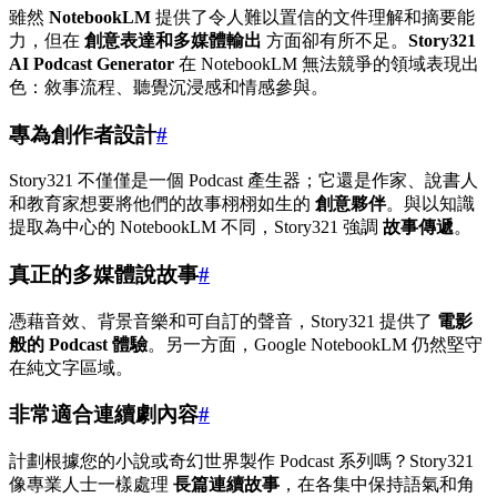
雖然
NotebookLM
提供了令人難以置信的文件理解和摘要能
力，但在
創意表達和多媒體輸出
方面卻有所不足。
Story321
AI Podcast Generator
在 NotebookLM 無法競爭的領域表現出
色：敘事流程、聽覺沉浸感和情感參與。
專為創作者設計
#
Story321 不僅僅是一個 Podcast 產生器；它還是作家、說書人
和教育家想要將他們的故事栩栩如生的
創意夥伴
。與以知識
提取為中心的 NotebookLM 不同，Story321 強調
故事傳遞
。
真正的多媒體說故事
#
憑藉音效、背景音樂和可自訂的聲音，Story321 提供了
電影
般的 Podcast 體驗
。另一方面，Google NotebookLM 仍然堅守
在純文字區域。
非常適合連續劇內容
#
計劃根據您的小說或奇幻世界製作 Podcast 系列嗎？Story321
像專業人士一樣處理
長篇連續故事
，在各集中保持語氣和角