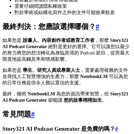
需要仔細閱讀隱私權政策
對於學術或結構化寫作之外的文件可能效果較差
最終判決：您應該選擇哪個？
#
如果您是
說書人、內容創作者或教育工作者
，那麼
Story321
AI Podcast Generator
絕對是更好的選擇。它可以讓您以最少
的努力將您的想法轉化為身臨其境的 Podcast 節目，從而最大
限度地提高觸及率和情感影響。
如果您是
學生、研究人員或專業人士
，需要處理複雜的文件
並尋找人工智慧增強的生產力，那麼
NotebookLM
可以為您
的日常任務提供令人難以置信的支援。
最終，雖然
NotebookLM
為您的資訊帶來智慧，但
Story321
AI Podcast Generator
卻能讓
您的故事栩栩如生
。
常見問題
#
Story321 AI Podcast Generator 是免費的嗎？
#