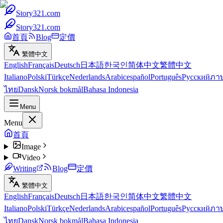
Story321.com
Story321.com
首頁
Blog
定價
繁體中文
English
Français
Deutsch
日本語
한국인
简体中文
繁體中文
Italiano
Polski
Türkçe
Nederlands
Arabic
español
Português
Русский
ภา
ไทย
Dansk
Norsk bokmål
Bahasa Indonesia
Menu
Menu
首頁
Image
Video
Writing
Blog
定價
繁體中文
English
Français
Deutsch
日本語
한국인
简体中文
繁體中文
Italiano
Polski
Türkçe
Nederlands
Arabic
español
Português
Русский
ภา
ไทย
Dansk
Norsk bokmål
Bahasa Indonesia