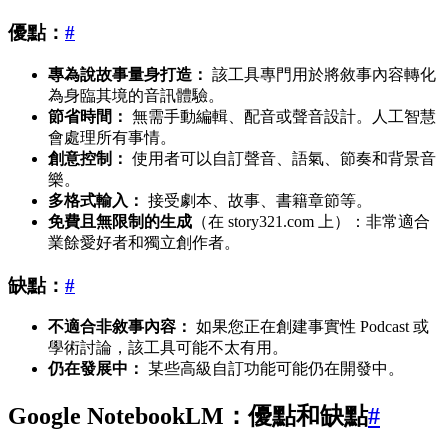
優點：
#
專為說故事量身打造：
該工具專門用於將敘事內容轉化
為身臨其境的音訊體驗。
節省時間：
無需手動編輯、配音或聲音設計。人工智慧
會處理所有事情。
創意控制：
使用者可以自訂聲音、語氣、節奏和背景音
樂。
多格式輸入：
接受劇本、故事、書籍章節等。
免費且無限制的生成
（在 story321.com 上）：非常適合
業餘愛好者和獨立創作者。
缺點：
#
不適合非敘事內容：
如果您正在創建事實性 Podcast 或
學術討論，該工具可能不太有用。
仍在發展中：
某些高級自訂功能可能仍在開發中。
Google NotebookLM：優點和缺點
#