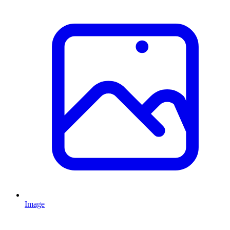
Image