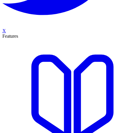
X
Features