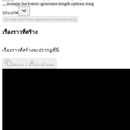
textapp.backstory-generator.length.options.long
ประเภท
textapp.backstory-generator.authenticating
เรื่องราวที่สร้าง
เรื่องราวที่สร้างจะปรากฏที่นี่
คัดลอก
ดาวน์โหลด