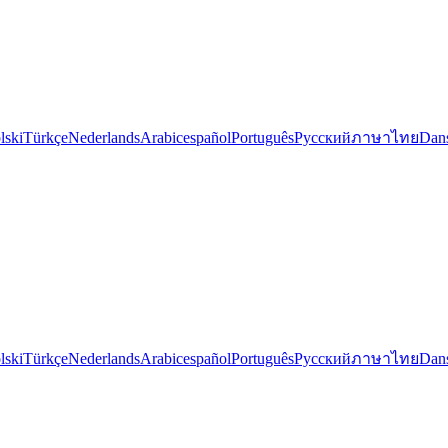
lski
Türkçe
Nederlands
Arabic
español
Português
Русский
ภาษาไทย
Dan
lski
Türkçe
Nederlands
Arabic
español
Português
Русский
ภาษาไทย
Dan