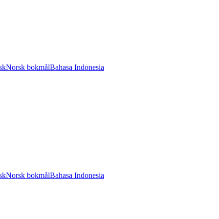
sk
Norsk bokmål
Bahasa Indonesia
sk
Norsk bokmål
Bahasa Indonesia