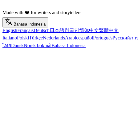
Made with ❤️ for writers and storytellers
Bahasa Indonesia
English
Français
Deutsch
日本語
한국인
简体中文
繁體中文
Italiano
Polski
Türkçe
Nederlands
Arabic
español
Português
Русский
ภา
ไทย
Dansk
Norsk bokmål
Bahasa Indonesia