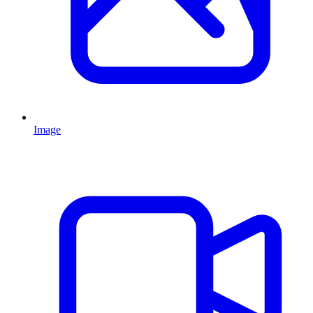
Image