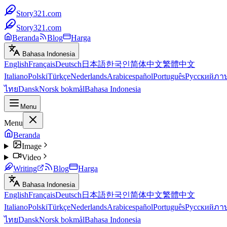
Story321.com
Story321.com
Beranda
Blog
Harga
Bahasa Indonesia
English
Français
Deutsch
日本語
한국인
简体中文
繁體中文
Italiano
Polski
Türkçe
Nederlands
Arabic
español
Português
Русский
ภา
ไทย
Dansk
Norsk bokmål
Bahasa Indonesia
Menu
Menu
Beranda
Image
Video
Writing
Blog
Harga
Bahasa Indonesia
English
Français
Deutsch
日本語
한국인
简体中文
繁體中文
Italiano
Polski
Türkçe
Nederlands
Arabic
español
Português
Русский
ภา
ไทย
Dansk
Norsk bokmål
Bahasa Indonesia