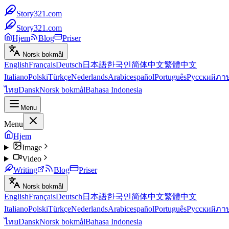
Story321.com
Story321.com
Hjem
Blog
Priser
Norsk bokmål
English
Français
Deutsch
日本語
한국인
简体中文
繁體中文
Italiano
Polski
Türkçe
Nederlands
Arabic
español
Português
Русский
ภา
ไทย
Dansk
Norsk bokmål
Bahasa Indonesia
Menu
Menu
Hjem
Image
Video
Writing
Blog
Priser
Norsk bokmål
English
Français
Deutsch
日本語
한국인
简体中文
繁體中文
Italiano
Polski
Türkçe
Nederlands
Arabic
español
Português
Русский
ภา
ไทย
Dansk
Norsk bokmål
Bahasa Indonesia