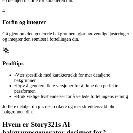
en detaljert historie for karakteren din.
4
Forfin og integrer
Gå gjennom den genererte bakgrunnen, gjør nødvendige justeringer
og integrer den sømløst i fortellingen din.
Profftips
•
Vær spesifikk med karaktertrekk for mer detaljerte
bakgrunner
•
Prøv å generere flere versjoner for å finne den perfekte
passformen
•
Bruk viktige livshendelser for å veilede fortellingens retning
Jo flere detaljer du gir, desto rikere og mer skreddersydd blir
bakgrunnen din.
Hvem er Story321s AI-
bakgrunnsgenerator designet for?