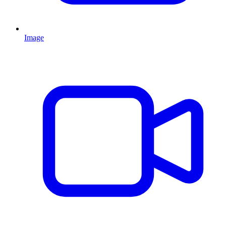
Image