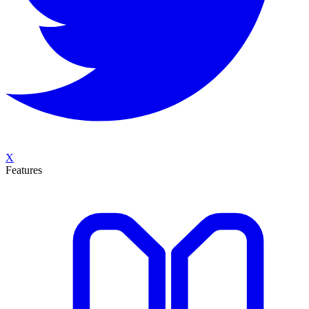
X
Features