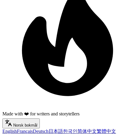
Made with ❤️ for writers and storytellers
Norsk bokmål
English
Français
Deutsch
日本語
한국인
简体中文
繁體中文