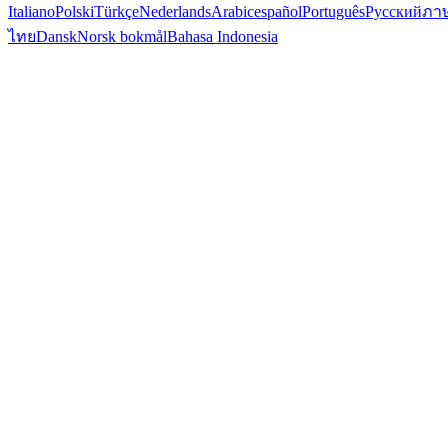
Italiano
Polski
Türkçe
Nederlands
Arabic
español
Português
Русский
ภา
ไทย
Dansk
Norsk bokmål
Bahasa Indonesia