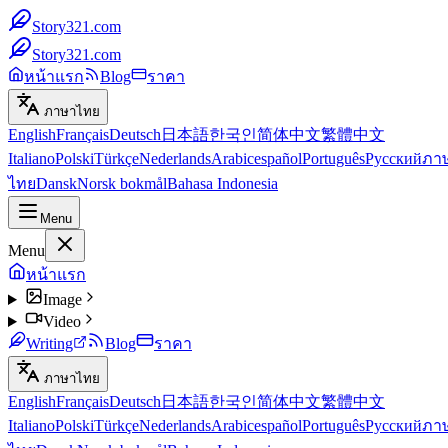
Story321.com
Story321.com
หน้าแรก
Blog
ราคา
ภาษาไทย
English
Français
Deutsch
日本語
한국인
简体中文
繁體中文
Italiano
Polski
Türkçe
Nederlands
Arabic
español
Português
Русский
ภา
ไทย
Dansk
Norsk bokmål
Bahasa Indonesia
Menu
Menu
หน้าแรก
Image
Video
Writing
Blog
ราคา
ภาษาไทย
English
Français
Deutsch
日本語
한국인
简体中文
繁體中文
Italiano
Polski
Türkçe
Nederlands
Arabic
español
Português
Русский
ภา