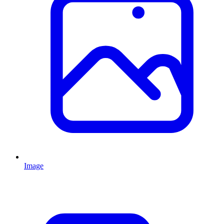
Image