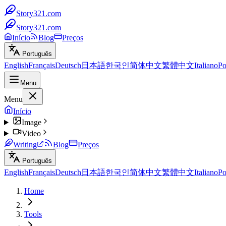
Story321.com
Story321.com
Início
Blog
Preços
Português
English
Français
Deutsch
日本語
한국인
简体中文
繁體中文
Italiano
Po
Menu
Menu
Início
Image
Video
Writing
Blog
Preços
Português
English
Français
Deutsch
日本語
한국인
简体中文
繁體中文
Italiano
Po
Home
Tools