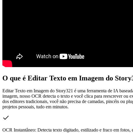
O que é Editar Texto em Imagem do Story
Editar Texto em Imagem do Story321 é uma ferramenta de IA baseada 
imagem, nosso OCR detecta o texto e você clica para reescrever ou ex
dos editores tradicionais, você não precisa de camadas, pincéis ou p
projetos pessoais, tudo em minutos.
OCR Instantâneo: Detecta texto digitado, estilizado e fraco em fotos, d