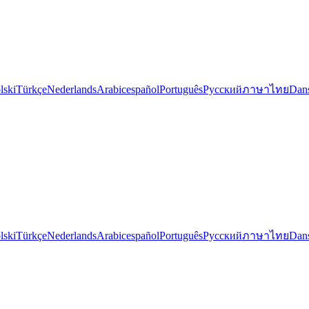
lski
Türkçe
Nederlands
Arabic
español
Português
Русский
ภาษาไทย
Dan
lski
Türkçe
Nederlands
Arabic
español
Português
Русский
ภาษาไทย
Dan