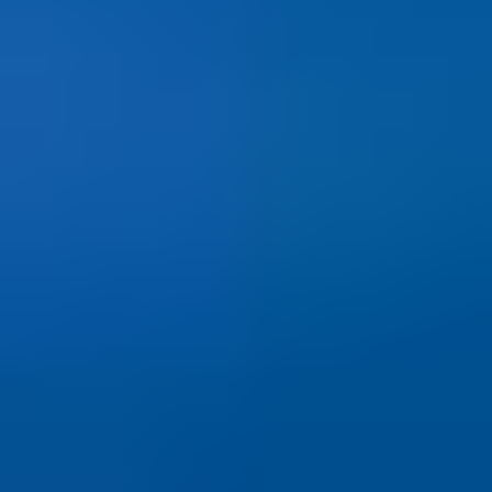
跨 40 多种语言和音调的逼真 AI 配音。
品牌套件：自动应用颜色、字体、徽标。
可编辑的场景、动画和过渡效果。
为每个频道导出 1080p、方形、垂直或 GIF 格式。
AI 视频
解释视频
文本转视频
AI 头像
配音
模板
品牌推广
免费计
划
发布精彩解释视频所需的一切
从构思到发布，AI 解释视频生成器通过智能默认设置、精细