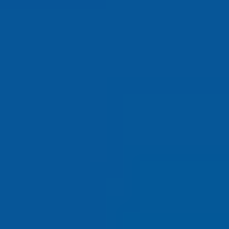
从 40 多种语言的自然声音中进行选择。AI 解释视频生成器支
持停顿、强调和发音，以实现水晶般的清晰度。
品牌套件和模板
锁定徽标、颜色、字体和下三分之一。AI 解释视频生成器将
您的身份应用于模板，以实现即时一致性。
AI 头像（可选）
使用逼真或风格化的主持人为您的信息添加面孔。AI 解释视
频生成器会自动将嘴唇动作与您的脚本同步。