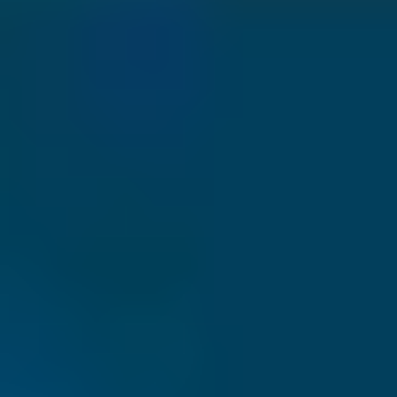
讲述牵引力和路线图。AI 解释视频生成器可以快速生成清晰
的、数据驱动的更新。
课程和微学习
将大纲转化为小块课程。AI 解释视频生成器添加声音、字幕
并检查清晰度。
着陆页和广告
通过简洁的解释视频提高转化率。AI 解释视频生成器优化了
引人入胜的内容。