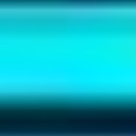
Book Writer