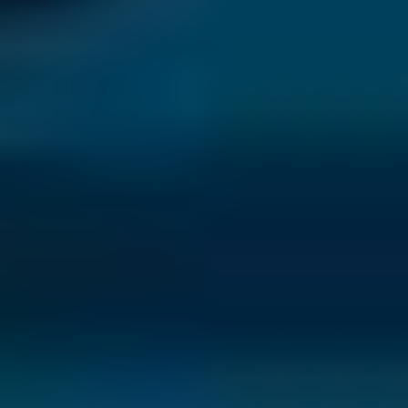
指导新用户或团队成员。AI 解释视频生成器将工作流程分解
为带有字幕的易于理解的步骤。
销售推广
通过简短的解释视频个性化推广。AI 解释视频生成器可以跨
帐户扩展定制视频。
支持和常见问题解答
通过操作方法剪辑来减少工单。AI 解释视频生成器将文章转
化为可视化演练。
投资者和利益相关者更新