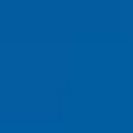
通过这个简单的流程，在几分钟内创建您的第一个精美解释视
频。AI 解释视频生成器会在每个步骤中为您提供指导。
1
从您的想法开始
输入主题、粘贴 URL 或上传简要说明。AI 解释视频生成器会
分析您的输入并概述清晰的故事情节。
2
生成您的脚本
选择语气、受众和长度。AI 解释视频生成器会起草一个引人
入胜的脚本，其中包含引人入胜的内容、正文和 CTA。
3
风格和品牌推广