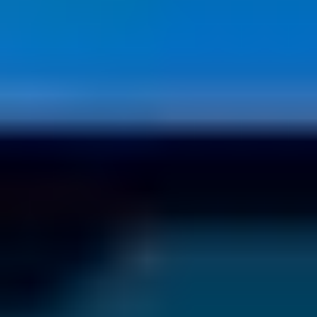
您可以随时切换模板、声音和宽高比——无需返工。AI 解释
视频生成器会保持所有内容同步。
由 AI 解释视频生成器提供支持的用例
无论您是营销、产品、销售还是教育，AI 解释视频生成器都
可以帮助您清晰地沟通并快速发布内容。
产品演示
发布功能解释和发行说明。AI 解释视频生成器将更改日志转
化为简洁的品牌视频。
入职和培训