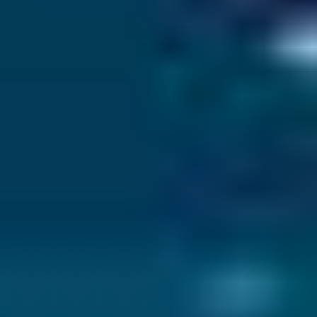
Story Writer