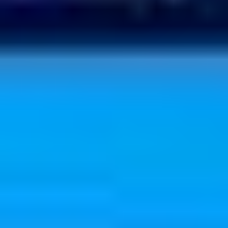
Video