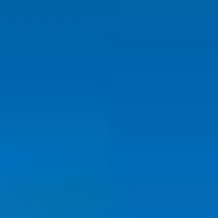
以适合每个频道的宽高比发布。AI 解释视频生成器可以快速
导出，并具有清晰的音频和字幕。
制作出色的解释视频的专业技巧
•
以明确的承诺开头——让 AI 解释视频生成器制作一个
引人入胜的开头。
•
保持场景简短；AI 解释视频生成器通过快速的节奏来
提高保留率。
•
使用字幕；AI 解释视频生成器可以提高静音自动播放
的性能。
•
使用 AI 解释视频生成器本地化语音和屏幕上的文本，
以实现全球覆盖。
•
添加证明：指标或徽标。AI 解释视频生成器将它们放
置在关键节拍处。
•
以单个 CTA 结尾——让 AI 解释视频生成器将视觉效果
与操作对齐。