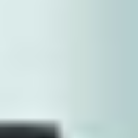
Podcast
Media