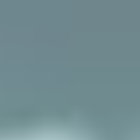
ไทย
Dansk
Norsk bokmål
Bahasa Indonesia
Home
Tools
建筑视频制作器
🏗️
最佳免费入门 • AI + CAD/BIM
建筑视频制作器
The best free way to turn CAD and BIM into cinematic architecture
videos
使用建筑视频制作器，将原始模型转化为精美的故事。导入
CAD 和 BIM，通过 AI 生成漫游，并在几分钟内制作出逼真
的视频。我们的建筑视频制作器融合了直观的编辑、电影模板
和专业渲染，让您的设计快速达到客户要求的水平。