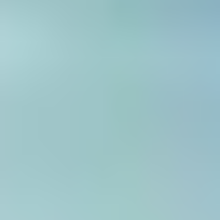
客户推介漫游
使用建筑视频制作器将概念模型转化为可信的游览，帮助客户
可视化空间和流程。
房地产营销短片
制作突出设施的短片、垂直视频；建筑视频制作器可立即格式
化以用于社交媒体。
设计审查和迭代
注释选项、比较方案和共享版本；建筑视频制作器使编辑与模