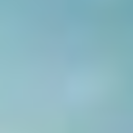
•
使用白天/夜晚变化来销售多功能性；在建筑视频制作
器中复制时间线。
•
限制过渡；让几何图形为更清晰的编辑说话。
•
将宽广的建立镜头与材料特写配对以形成对比。
•
添加微妙的环境 SFX 以增加真实感，而不会造成混
乱。
•
保持屏幕上的文字简短；使用标注来表示关键尺寸。
•
直接从建筑视频制作器导出用于社交媒体的简短预告
片。
•
锁定您的品牌套件，以便每次导出都与您的标识匹配。
您可以免费开始，并且仅在需要更高分辨率的渲染或团队协作
时才在建筑视频制作器中升级。
使用建筑视频制作器的常用方法
建筑师、开发商和教育工作者依靠建筑视频制作器将复杂的模
型转化为清晰、引人入胜的故事。从预租赁营销到公共评论，
根据受众和平台定制每个视频。