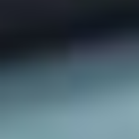
3D
Compare