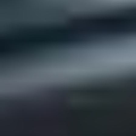
Audio