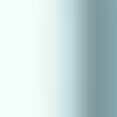
在建筑视频制作器中无缝 CAD/BIM 导入和逼真的渲染
建筑视频制作器中随时可用的建筑模板，可加快交付速度
建筑视频制作器
CAD/BIM
3D 漫游
AI 视频
渲染
使建筑视频制作器脱颖而出的功能
一切都专为建筑叙事而构建。建筑视频制作器结合了 AI 摄像
机规划、CAD/BIM 导入、逼真的渲染和简化的编辑。您无需
传统 3D 流程的学习曲线即可获得视觉保真度、精确控制和专
业导出。
AI 文本到场景