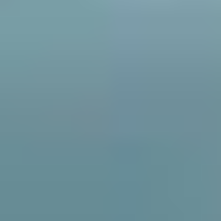
Sudowrite
公司