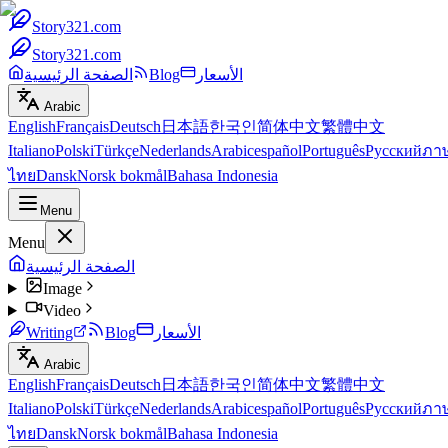
Story321.com
Story321.com
الأسعار
Blog
الصفحة الرئيسية
Arabic
English
Français
Deutsch
日本語
한국인
简体中文
繁體中文
Italiano
Polski
Türkçe
Nederlands
Arabic
español
Português
Русский
ภา
ไทย
Dansk
Norsk bokmål
Bahasa Indonesia
Menu
Menu
الصفحة الرئيسية
Image
Video
الأسعار
Blog
Writing
Arabic
English
Français
Deutsch
日本語
한국인
简体中文
繁體中文
Italiano
Polski
Türkçe
Nederlands
Arabic
español
Português
Русский
ภา
ไทย
Dansk
Norsk bokmål
Bahasa Indonesia