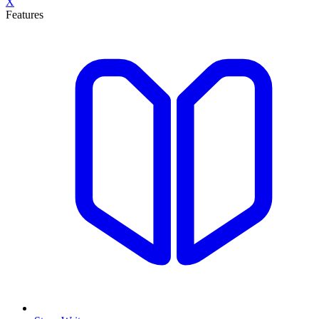
X
Features