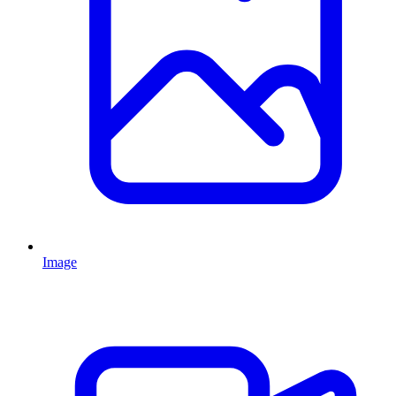
Image