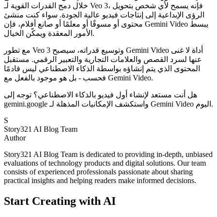
خلال دمج القدرات القوية لـ Veo 3، فإنه يسمح لأي شخص بتحويل
الرؤى الإبداعية إلى إنتاجات فيديو عالية الجودة. سواء كنت منشئ
محتوى أو مسوقًا أو معلمًا أو صانع أفلام، فإن Gemini Video يبسط
الأمور المعقدة ويمكّن الخيال.
مع تطور Veo 3 وتوسيع قدراته، سيصبح Gemini Video أداة لا غنى
عنها لسرد القصص والعلامات التجارية والتعبير الرقمي. مستقبل
المحتوى الذي يتم إنشاؤه بواسطة الذكاء الاصطناعي ليس قادمًا
فحسب - بل هو موجود بالفعل مع Gemini Video.
هل أنت مستعد لإنشاء أول فيديو بالذكاء الاصطناعي؟ توجه إلى
gemini.google واستكشف الإمكانيات المذهلة لـ Gemini Video اليوم.
S
Story321 AI Blog Team
Author
Story321 AI Blog Team is dedicated to providing in-depth, unbiased
evaluations of technology products and digital solutions. Our team
consists of experienced professionals passionate about sharing
practical insights and helping readers make informed decisions.
Start Creating with AI