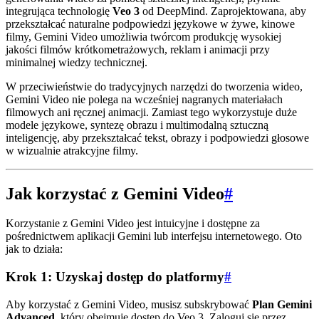
integrująca technologię
Veo 3
od DeepMind. Zaprojektowana, aby
przekształcać naturalne podpowiedzi językowe w żywe, kinowe
filmy, Gemini Video umożliwia twórcom produkcję wysokiej
jakości filmów krótkometrażowych, reklam i animacji przy
minimalnej wiedzy technicznej.
W przeciwieństwie do tradycyjnych narzędzi do tworzenia wideo,
Gemini Video nie polega na wcześniej nagranych materiałach
filmowych ani ręcznej animacji. Zamiast tego wykorzystuje duże
modele językowe, syntezę obrazu i multimodalną sztuczną
inteligencję, aby przekształcać tekst, obrazy i podpowiedzi głosowe
w wizualnie atrakcyjne filmy.
Jak korzystać z Gemini Video
#
Korzystanie z Gemini Video jest intuicyjne i dostępne za
pośrednictwem aplikacji Gemini lub interfejsu internetowego. Oto
jak to działa:
Krok 1: Uzyskaj dostęp do platformy
#
Aby korzystać z Gemini Video, musisz subskrybować
Plan Gemini
Advanced
, który obejmuje dostęp do Veo 3. Zaloguj się przez