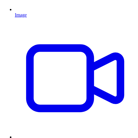
Image