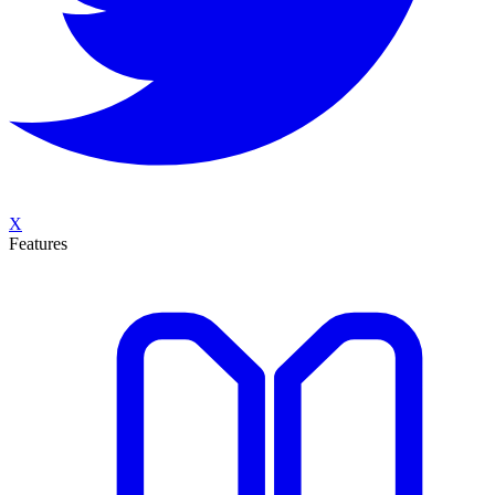
X
Features