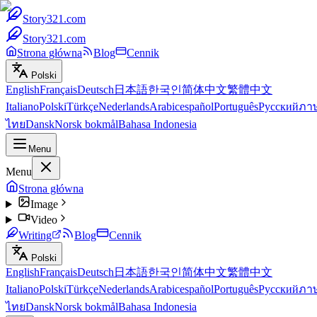
Story321.com
Story321.com
Strona główna
Blog
Cennik
Polski
English
Français
Deutsch
日本語
한국인
简体中文
繁體中文
Italiano
Polski
Türkçe
Nederlands
Arabic
español
Português
Русский
ภา
ไทย
Dansk
Norsk bokmål
Bahasa Indonesia
Menu
Menu
Strona główna
Image
Video
Writing
Blog
Cennik
Polski
English
Français
Deutsch
日本語
한국인
简体中文
繁體中文
Italiano
Polski
Türkçe
Nederlands
Arabic
español
Português
Русский
ภา
ไทย
Dansk
Norsk bokmål
Bahasa Indonesia