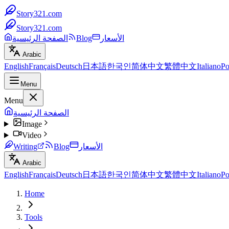
Story321.com
Story321.com
الأسعار
Blog
الصفحة الرئيسية
Arabic
English
Français
Deutsch
日本語
한국인
简体中文
繁體中文
Italiano
Po
Menu
Menu
الصفحة الرئيسية
Image
Video
الأسعار
Blog
Writing
Arabic
English
Français
Deutsch
日本語
한국인
简体中文
繁體中文
Italiano
Po
Home
Tools