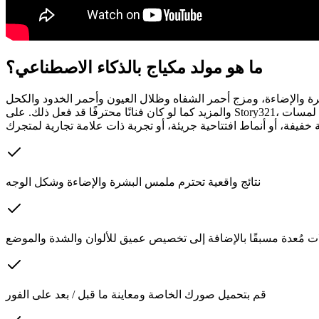
ما هو مولد مكياج بالذكاء الاصطناعي؟
بشرة والإضاءة، ومزج أحمر الشفاه وظلال العيون وأحمر الخدود والكحل
والمزيد كما لو كان فنانًا محترفًا قد فعل ذلك. على Story321، يمكنك مقارنة أدوات توليد المكياج بالذكاء الاصطناعي الرائدة، وتشغيلها بنقرة واحدة، واختيار التجربة التي تناسب احتياجاتك - سواء كنت تريد لمسات
نتائج واقعية تحترم ملمس البشرة والإضاءة وشكل الوجه
ات مُعدة مسبقًا بالإضافة إلى تخصيص عميق للألوان والشدة والموضع
قم بتحميل صورك الخاصة ومعاينة ما قبل / بعد على الفور