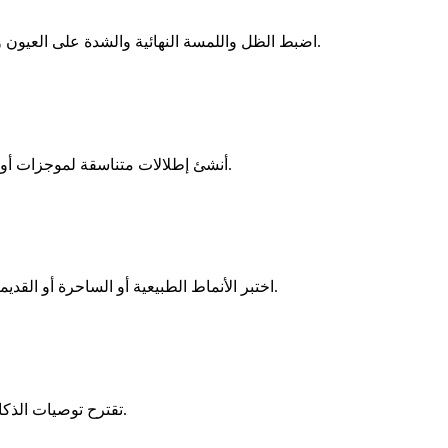
اضبط الظل واللمسة النهائية والشدة على العيون والشفاه والخدود والحواجب. بفضل عناصر التحكم الدقيقة والطلاء الداخلي، يمنحك مولد المكياج بالذكاء الاصطناعي التحكم في كل التفاصيل.
أنشئ إطلالات متناسقة لموجزات أو حملات كاملة في وقت قياسي. يساعدك مولد المكياج بالذكاء الاصطناعي على إنتاج صور مرئية ذات علامة تجارية وزيادة التفاعل على الفور.
اختبر الأنماط الطبيعية أو الساحرة أو القديمة أو الخاصة بالحفلات قبل التصوير أو الشراء. يقلل استخدام مولد المكياج بالذكاء الاصطناعي من التجربة والخطأ ويفتح قرارات تجميل أفضل.
تقترح توصيات الذكاء الاصطناعي ظلالًا جذابة حسب لون البشرة والإضاءة. يزيل مولد المكياج بالذكاء الاصطناعي التخمين ويرفع كل صورة إلى مستوى احترافي.