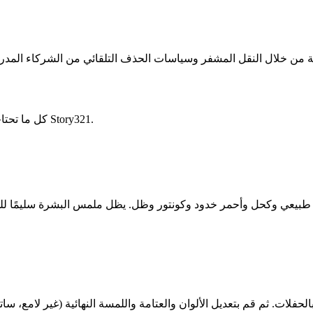
كل ما تحتاجه في مولد مكياج قوي وسهل الاستخدام بالذكاء الاصطناعي - برعاية Story321.
 طبيعي وكحل وأحمر خدود وكونتور وظل. يظل ملمس البشرة سليمًا للحص
الحفلات. ثم قم بتعديل الألوان والعتامة واللمسة النهائية (غير لامع، س