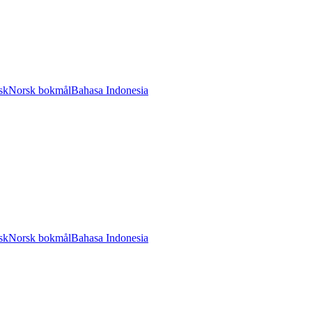
sk
Norsk bokmål
Bahasa Indonesia
sk
Norsk bokmål
Bahasa Indonesia