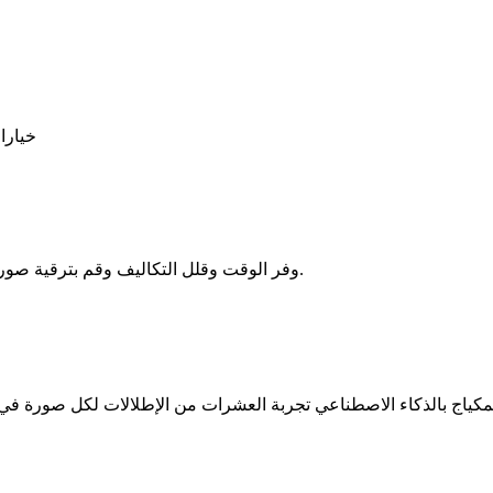
خيارا
وفر الوقت وقلل التكاليف وقم بترقية صورك باستخدام مولد مكياج بالذكاء الاصطناعي - دون المساس بالواقعية.