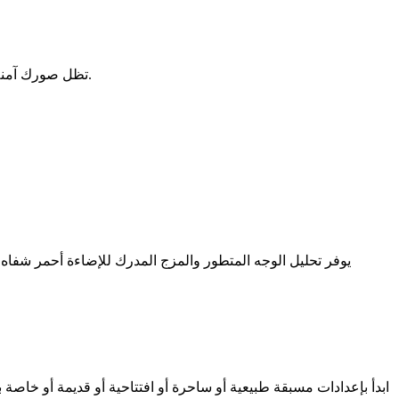
تظل صورك آمنة من خلال النقل المشفر وسياسات الحذف التلقائي من الشركاء المدرجين. اختر مولد مكياج بالذكاء الاصطناعي يحترم الخصوصية والامتثال.
يوفر تحليل الوجه المتطور والمزج المدرك للإضاءة أحمر شفاه
ابدأ بإعدادات مسبقة طبيعية أو ساحرة أو افتتاحية أو قديمة أو خاصة ب