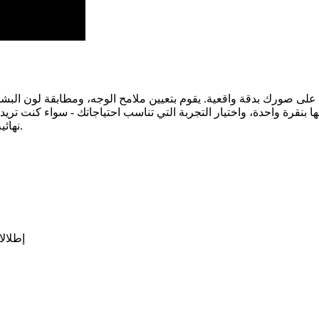
يًا على صورك بدقة واقعية. يقوم بتعيين ملامح الوجه، ومطابقة لون ال
نهائية خفيفة، أو أنماط افتتاحية جريئة، أو تجربة ذات علامة تجارية لمتجرك.
إطلال