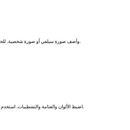
افتح مولد مكياج موصى به بالذكاء الاصطناعي من Story321 وأضف صورة سيلفي أو صورة شخصية. للحصول على أفضل النتائج، استخدم إضاءة متساوية ورؤية واضحة للعينين والشفاه.
اضبط الألوان والعتامة والتشطيبات. استخدم فرشاة الطلاء الداخلي لاستهداف الشفاه أو العيون أو الخدين أو الحاجبين. يقوم مولد المكياج بالذكاء الاصطناعي بتحديث المعاينات على الفور.