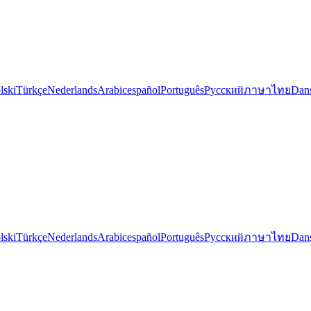
lski
Türkçe
Nederlands
Arabic
español
Português
Русский
ภาษาไทย
Dan
lski
Türkçe
Nederlands
Arabic
español
Português
Русский
ภาษาไทย
Dan