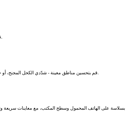
قم بتحميل مظهر مرجعي وانقله إلى وجهك. يطابق مولد المكياج بالذكاء الاصطناعي الألوان والبنية مع الحفاظ على ميزاتك الفريدة ولونك ثابتًا.
قم بتحسين مناطق معينة - شدّدي الكحل المجنح، أو خففي أحمر الخدود، أو اشحذي حواف الشفاه. تضعك الأدوات الدقيقة داخل مولد المكياج بالذكاء الاصطناعي في التحكم في التعديلات الدقيقة.