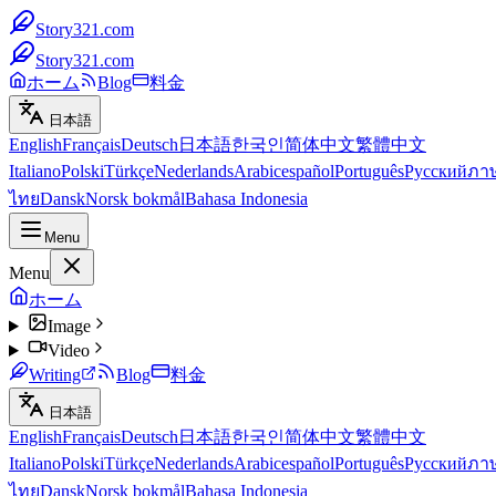
Story321.com
Story321.com
ホーム
Blog
料金
日本語
English
Français
Deutsch
日本語
한국인
简体中文
繁體中文
Italiano
Polski
Türkçe
Nederlands
Arabic
español
Português
Русский
ภา
ไทย
Dansk
Norsk bokmål
Bahasa Indonesia
Menu
Menu
ホーム
Image
Video
Writing
Blog
料金
日本語
English
Français
Deutsch
日本語
한국인
简体中文
繁體中文
Italiano
Polski
Türkçe
Nederlands
Arabic
español
Português
Русский
ภา
ไทย
Dansk
Norsk bokmål
Bahasa Indonesia