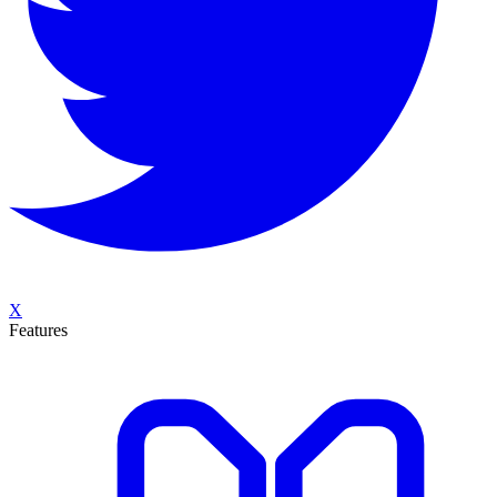
X
Features