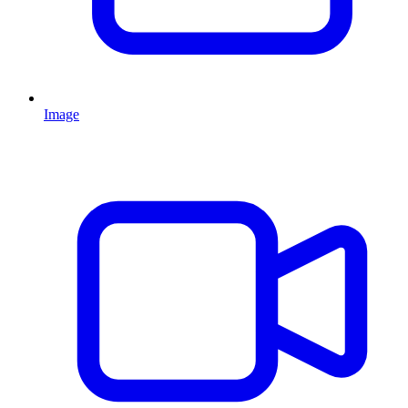
Image