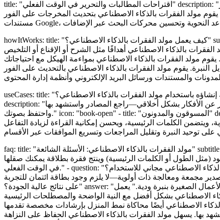
title: "اقتراحات المطالبات والتحرير في الوقت الفعلي" description: "هل أنت عالق؟ احصل على أفكار مطالبات مدعومة بالذكاء الاصطناعي. أنشئ، ثم حرّر في السطر مع إعادة الكتابة والتوسيع والتقصير
ت بالذكاء الاصطناعي بتحديث المخرجات على الفور." icon: "edit" - title: "التحقق من الأصالة والتكاملات" description: "قم بتشغيل فحص الانتحال المدمج، أو التصدير إلى
howItWorks: title: "كيف يعمل مولد الفقرات بالذكاء الاصطناعي؟" subtitle: "انتقل من الفكرة إلى الفقرة النهائية في أربع خطوات بسيطة" steps: - title: "1) صف نيتك" description: "أدخل موضوعًا وغرضًا وأي
ًا مثل الشرح أو الإقناع أو التلخيص." - title: "2) اختر النبرة والطول" description: "اختر الأسلوب (على سبيل المثال، أكاديمي، محادثة) وحدد عدد
كاء الاصطناعي بمواءمة الهيكل مع احتياجاتك." - title: "3) أنشئ وصقل" description: "انقر فوق إنشاء للحصول على مسودة قوية في ثوانٍ. استخدم الأدوات المضمنة
بالذكاء الاصطناعي بالتحديث على الفور." - title: "4) تحقق وصدّر" description: "قم بتشغيل فحوصات الأصالة والقواعد النحوية، ثم انسخ أو صدّر.
useCases: title: "ما الذي يمكنك إنشاؤه باستخدام مولد الفقرات بالذكاء الاصطناعي؟" subtitle: "من ملاحظات الدراسة إلى نسخة المبيعات—مصممة خصيصًا لسير عملك" items: - title: "الطلاب والباحثون"
description: "مسودة المقدمات وملخصات الأدبيات وشروحات واضحة للموضوعات المعقدة. يساعدك مولد الفقرات بالذكاء الاصطناعي على التعبير عن الأفكار بشكل أخلاقي—راجع المصادر واستشهد بها
واحتفظ بصوتك." icon: "book-open" - title: "المسوقون والمدونون" description: "إنتاج أوصاف المنتج ومقدمات صديقة لمحركات البحث وخلاصات مقنعة. يحافظ مولد الفقرات بالذكاء الاصطناعي على صوت
الرئيسية، ويحسن إمكانية القراءة لزيادة التفاعل." icon: "megaphone" - title: "المهنيون والفرق" description: "إنشاء تحديثات وتقارير وإحاطات ورسائل بريد إلكتروني واضحة.
faq: title: "مولد الفقرات بالذكاء الاصطناعي: الأسئلة الشائعة" subtitle: "إجابات مباشرة لمساعدتك على الاختيار بثقة" items: - question: "كيف يعمل مولد الفقرات بالذكاء الاصطناعي؟" answer: "يستخدم نماذج
د (مثل الطول أو الكلمات الرئيسية) وينتج فقرة بطلاقة يمكنك صقلها
في الوقت الفعلي." - question: "هل مولد الفقرات بالذكاء الاصطناعي مجاني للاستخدام؟" answer: "نعم. ابدأ بخطة مجانية سخية على Story321. يسمح مولد الفقرات بالذكاء الاصطناعي بعمليات إنشاء يومية مع
وية—لا يلزم وجود بطاقة ائتمان للتجربة." - question: "ما هو الإدخال الأفضل للحصول
على نتائج عالية الجودة؟" answer: "كن محددًا. قم بتضمين الموضوع والجمهور والهدف والنقاط التي يجب أن تكون موجودة. على سبيل المثال: "اشرح أمان عدم الثقة لأصحاب الأعمال الصغيرة بنبرة ودية." يعمل
مع النية الواضحة والمصطلحات الرئيسية." - question: "ما هي الأساليب والنبرات التي يدعمها؟" answer: "اختر من بين رسمي، غير رسمي، أكاديمي، تقني، مقنع،
المنزل بإرشادات مخصصة تقدمها." - question: "ما مدى أصالة المحتوى؟ هل هناك فحص للانتحال؟" answer: "يتم إنشاء
 بها. يسهل مولد الفقرات بالذكاء الاصطناعي الحفاظ على النزاهة." -