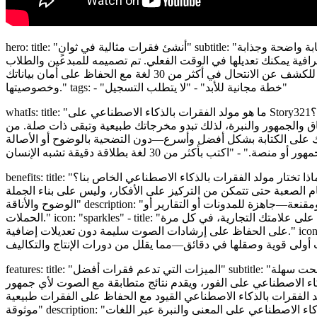
hero: title: "أنشئ فقرات مثالية في ثوانٍ" subtitle: "أفضل مولد فقرات بالذكاء الاصطناعي مجاني لكتابة واضحة وجذابة" description: "تعرّف على مولد الفقرات بالذكاء الاصطناعي على Story321—طريقتك
ترافية يمكنك تعديلها في الوقت الفعلي. تم تصميمه للمبدعين والطلاب
والفرق الذين يحتاجون إلى الجودة والسرعة، ويقدم مولد الفقرات بالذكاء الاصطناعي الخاص بنا مخرجات واعية بالسياق، ومراجعة للكشف عن الانتحال في أكثر من 30 لغة مع الحفاظ على أمان بياناتك
وخصوصيتها." tags: - "خطة مجانية للأبد" - "لا يتطلب التسجيل"
whatIs: title: "ما هو مولد الفقرات بالذكاء الاصطناعي على Story321؟" description: "مولد الفقرات بالذكاء الاصطناعي هو مساعد كتابة قوي وسهل الاستخدام يحول المطالبات القصيرة إلى فقرات متماسكة
ق والجمهور والنبرة، لذلك تبدو مخرجاتك طبيعية وتبقى ذات صلة. من
التضحية بالوضوح أو الأصالة." highlights: - "أنشئ فقرات جاهزة للنشر من مطالبة بسيطة—على الفور." -
benefits: title: "لماذا تختار مولد الفقرات بالذكاء الاصطناعي الخاص بنا؟" subtitle: "نتائج يمكنك قياسها—السرعة والوضوح والاتساق" items: - title: "اكتب بشكل أسرع، وأرسل عاجلاً" description: "تغلب على
ن التركيز على الأفكار، وليس على بناء الجملة." icon: "zap" - title: "ارفع مستوى
الوضوح والأناقة" description: "حوّل الملاحظات الأولية إلى نثر واضح ومقروء. باستخدام مولد الفقرات بالذكاء الاصطناعي، تصبح النقاط المعقدة واضحة وموجزة ومقنعة—جاهزة للمدونات أو التقارير أو
الحملات." icon: "sparkles" - title: "حافظ على علامتك التجارية، في كل مرة" description: "ثبّت النبرة والمصطلحات للحصول على رسائل متسقة عبر القنوات. يساعد مولد الفقرات بالذكاء الاصطناعي الفرق
على الحفاظ على إرشادات الصوت سليمة دون تعديلات إضافية." icon: "shield-check" - title: "وفّر المال على المحتوى" description: "قلّل المسودات والمراجعات. استخدم مولد الفقرات بالذكاء الاصطناعي
features: title: "الميزات التي تدعم فقرات أفضل" subtitle: "عناصر تحكم متقدمة أصبحت سهلة" items: - title: "إعدادات مسبقة ذكية للنبرة والأسلوب" description: "اختر رسميًا، غير رسمي، أكاديمي، تقني،
متطابقة مع الصوت لأي جمهور." icon: "sliders" - title: "طول وهيكل قابلان للتعديل" description: "حدد الطول المستهدف
 القيود مع الحفاظ على الفقرات طبيعية." icon: "ruler" - title: "أكثر من 30 لغة بطلاقة
موثوقة" description: "اكتب وترجم باللغات الإنجليزية والإسبانية والفرنسية والألمانية والبرتغالية والهندية والمزيد. يحافظ مولد الفقرات بالذكاء الاصطناعي على المعنى والنبرة عبر اللغات." icon: "translate" -