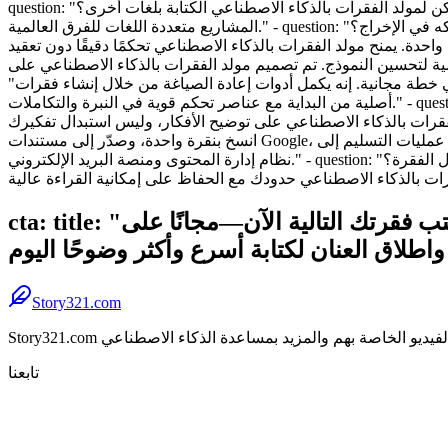
question: "هل يمكن لمولد الفقرات بالذكاء الاصطناعي الكتابة بلغات أخرى؟" answer: "نعم—أكثر من 30 لغة. يمكنك الكتابة أصلاً أو الترجمة مع الحفاظ على النبرة. يتعامل مولد الفقرات بالذكاء الاصطناعي مع
المشاريع متعددة اللغات للفرق العالمية." - question: "ما مقدار التحكم الذي أمتلكه في الإخراج؟" answer: "الكثير. اضبط النبرة والطول والكلمات الرئيسية المطلوبة؛ قم بتبديل تعقيد الجملة؛ وأعد الكتابة أو
بالذكاء الاصطناعي تحكمًا دقيقًا دون تعقيد." - question: "هل بياناتي آمنة وخاصة؟" answer: "نحن نستخدم النقل المشفر وحدود الاحتفاظ الصارمة وعدم
د الفقرات بالذكاء الاصطناعي على Story321 مع الخصوصية بشكل افتراضي." - question: "كيف يقارن بالأدوات الأخرى مثل QuillBot؟" answer:
"يؤكد مولد الفقرات بالذكاء الاصطناعي الخاص بنا على التحكم الأعمق واقتراحات المطالبات والتحرير في الوقت الفعلي وأكثر من 30 لغة في خطة مجانية. إنه يكمل أدوات إعادة الصياغة من خلال إنشاء فقرات
أصلية من البداية مع عناصر تحكم قوية في النبرة والتكاملات." - question: "هل يمكنني استخدام مولد الفقرات بالذكاء الاصطناعي للمهام الأكاديمية؟" answer: "نعم، كمساعدة في الصياغة والتعلم. اتبع دائمًا
يح الأفكار، وليس استبدال تفكيرك." - question: "هل يتكامل مع سير عملي؟" answer: "نعم.
انسخ بنقرة واحدة، وصدّر إلى مستندات Google، واستخدم ملحقات المتصفح التي تربط أدوات القواعد النحوية وتحسين محركات البحث. يعمل مولد الفقرات بالذكاء الاصطناعي على تبسيط عمليات التسليم إلى
نظام إدارة المحتوى ومنصة البريد الإلكتروني." - question: "هل هناك حدود لطول الفقرة؟" answer: "يمكن للمستخدمين المجانيين اختيار فقرات قصيرة أو متوسطة أو طويلة مع أهداف الكلمات أو الجمل. يحصل
cta: title: "اكتب فقرتك التالية الآن—مجانًا على Story321" description: "أنشئ فقرة مصقولة في ثوانٍ باستخدام مولد الفقرات بالذكاء
Story321.com
تابعنا