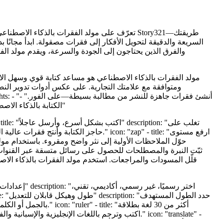
السريعة والدقيقة لتحويل الأفكار إلى فقرات مصقولة. ابدأ مجانًا
ومتوافقة مع علامتك التجارية. على عكس أدوات تدوير النص
"اضبط النبرة والهيكل والطول لأي جمهور أو منصة." - "اكتب بأكثر من 30 لغة بطلاقة دقيقة تشبه الإنسان." tags: - "الكتابة بالذكاء الاصطناعي" - "كاتب الفقرات"
حاجز الكتابة وأنتج فقرات عالية الجودة 
بالجمل أو الكلمات، 