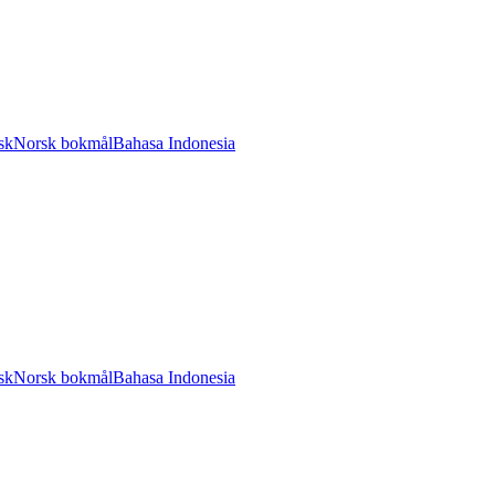
sk
Norsk bokmål
Bahasa Indonesia
sk
Norsk bokmål
Bahasa Indonesia