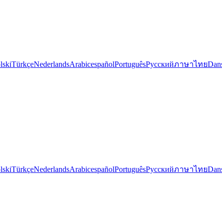
lski
Türkçe
Nederlands
Arabic
español
Português
Русский
ภาษาไทย
Dan
lski
Türkçe
Nederlands
Arabic
español
Português
Русский
ภาษาไทย
Dan