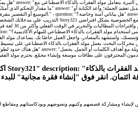
التوسيع أو التقصير بنقرة واحدة. يمنح مولد الفقرات 
التدريب على مدخلاتك الشخصية لتحسين النموذج. تم تصميم مول
 واستشهد بالمصادر، واجعل العمل خاصًا بك. يساعدك مولد الفقرات بالذكاء الاصطناعي على توض