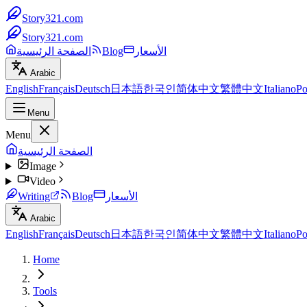
Story321.com
Story321.com
الأسعار
Blog
الصفحة الرئيسية
Arabic
English
Français
Deutsch
日本語
한국인
简体中文
繁體中文
Italiano
Po
Menu
Menu
الصفحة الرئيسية
Image
Video
الأسعار
Blog
Writing
Arabic
English
Français
Deutsch
日本語
한국인
简体中文
繁體中文
Italiano
Po
Home
Tools