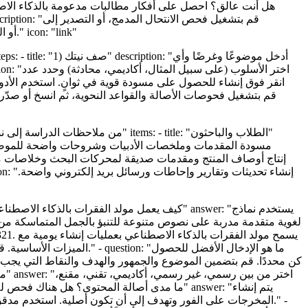
مستندات Google، أو النسخ بنقرة واحدة. يتصل مولد الفقرات بالذكاء الاصطناعي بأدوات القواعد النحوية وتحسين محركات البحث عبر الإضافات." icon: "link"
لغوية متقدمة مدربة على نصوص متنوعة للتنبؤ بالجمل المتماسكة من مط
الميزات الأساسية. قم بال
المخرجات على الفور وتهدف إلى أن تكون أصلية. استخدم مدقق الأ