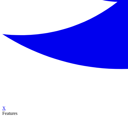
X
Features