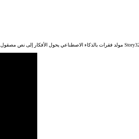
يحول الأفكار إلى نص مصقول بسرعة. مجاني وآمن ومتعدد اللغات وقابل للتخصيص. جربه الآن على Story321.