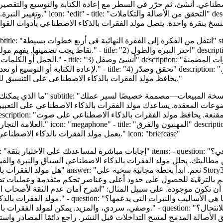
وتغيير النبرة. يقوم مولد الفقرا
نقاط يجب تضمينها. يفهم مولد الفقرات بالذكاء الاصطناعي أهداف
الجمل أو الكلمات. يقوم مولد الفقرات بالذ
لإعادة الكتابة أو التوسيع أو تعديل النبرة. يقوم مولد الفقرات 
يحافظ مولد الفقرات بالذكاء الاصطناعي على التنسيق للمدونات والمستندات ورسائل البريد الإلكتروني وأنظمة إدارة المحتوى."
العلامة التجارية، ويتضمن الكلمات 
يعمل مولد الفقرات بالذكاء الاصطناعي على توحيد النبرة وتقليل المراجعات وتسريع الموافقات عبر الأقسام." icon: "briefcase"
البتك. يحلل مولد الفقرات بالذكاء الاصطناعي السياق والنبرة والقيو
ترقية للحصول على حدود أعلى وعناصر تحكم متقدمة وعمليات تصدير مجمعة ومعالجة ذات أول
مولد الفقرات بالذكاء الاصطناعي بشكل أفضل 
وصفي، سردي، والمزيد. يمكن لمولد الفقرات بالذكاء الاصطناعي أيضًا محاكاة نمط 
صالة المدمج لمسح التداخلات قبل النشر. راجع دائمًا المصادر واستشهد