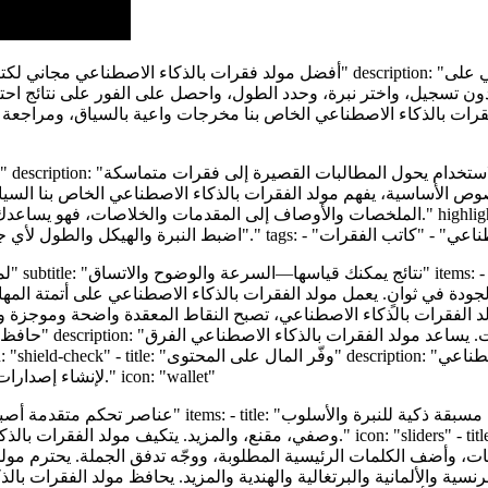
 بدون تسجيل، واختر نبرة، وحدد الطول، واحصل على الفور على نتائج اح
وص الأساسية، يفهم مولد الفقرات بالذكاء الاصطناعي الخاص بنا السيا
الملخصات والأوصاف إلى المقدمات والخلاصات، فهو يساعدك على الكتابة بشكل أفضل وأسرع—دون 
في ثوانٍ. يعمل مولد الفقرات بالذكاء الاصطناعي على أتمتة المهام الصعبة حتى تتمكن م
لإنشاء إصدارات أولى قوية وصقلها في دقائق—مما يقلل من دورات الإنتاج والتكاليف." icon: "wallet"
وصفي، مقنع، والمزيد. يتكيف مولد الفقرات بالذكاء الاصطناعي على الفور، ويقدم نتائج 
وأضف الكلمات الرئيسية المطلوبة، ووجّه تدفق الجملة. يحترم مولد الفقرات بالذكاء الاصطناعي