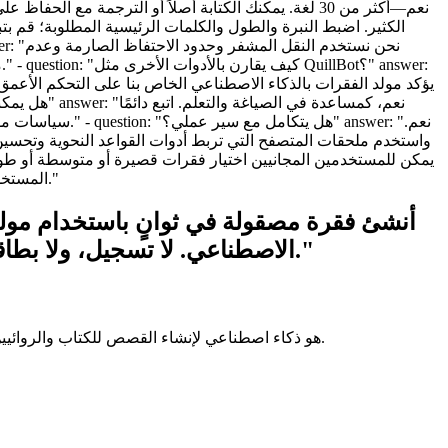
سياسات مؤسستك،
المستخدمون المحترفون على نطاقات موسعة وإنشاء مجمّع. يحترم مولد الفقرات بالذكاء الاصطناعي حدودك مع الحفاظ على إمكانية القراءة عالية."
الاصطناعي. لا تسجيل، ولا بطاقة ائتمان. انقر فوق "إنشاء فقرة مجانية" للبدء واطلاق العنان لكتابة أسرع وأكثر وضوحًا اليوم."
Story321.com هو ذكاء اصطناعي لإنشاء القصص للكتاب والروائيين لإنشاء ومشاركة قصصهم وكتبهم ونصوصهم وبودكاستاتهم ومقاطع الفيديو الخاصة بهم والمزيد بمساعدة الذكاء الاصطناعي.