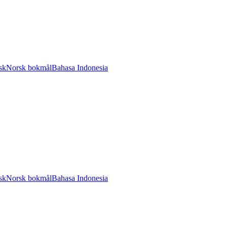
sk
Norsk bokmål
Bahasa Indonesia
sk
Norsk bokmål
Bahasa Indonesia