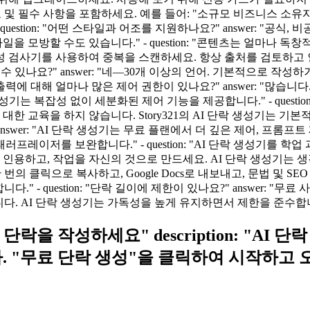
 목표 및 필수 사항을 포함하세요. 예를 들어: "소규모 비즈니스 소
stion: "어떤 스타일과 어조를 지원하나요?" answer: "공식, 
방할 수도 있습니다." - question: "콘텐츠는 얼마나 독창적인
 검사기를 사용하여 중복을 스캔하세요. 항상 출처를 검토하고 
 작성할 수 있나요?" answer: "네—30개 이상의 언어. 기본적으로
 "출력에 대해 얼마나 많은 제어 권한이 있나요?" answer: "많
기는 복잡성 없이 세분화된 제어 기능을 제공합니다." - question
한 교육을 하지 않습니다. Story321의 AI 단락 생성기는 기
까?" answer: "AI 단락 생성기는 무료 플랜에서 더 깊은 제어, 프
를 보완합니다." - question: "AI 단락 생성기를 학업 과제에
 인용하고, 작업을 자신의 것으로 만드세요. AI 단락 생성기는
: "네. 한 번의 클릭으로 복사하고, Google Docs로 내보내고, 문
 - question: "단락 길이에 제한이 있나요?" answer: "
니다. AI 단락 생성기는 가독성을 높게 유지하면서 제한을 준수합
로 다음 단락을 작성하세요" description: 
. "무료 단락 생성"을 클릭하여 시작하고