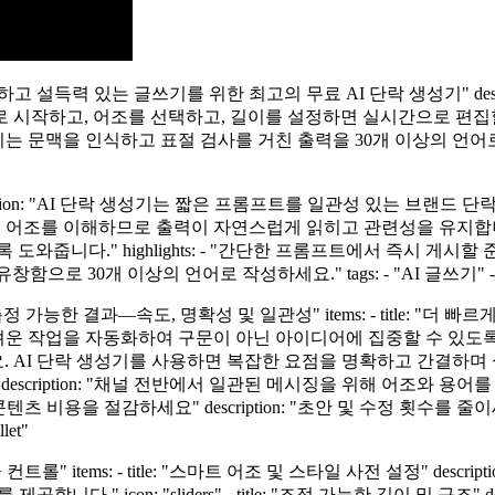
e: "명확하고 설득력 있는 글쓰기를 위한 최고의 무료 AI 단락 생성기" des
 시작하고, 어조를 선택하고, 길이를 설정하면 실시간으로 편집할
기는 문맥을 인식하고 표절 검사를 거친 출력을 30개 이상의 언어로 
요?" description: "AI 단락 생성기는 짧은 프롬프트를 일관성 
 및 어조를 이해하므로 출력이 자연스럽게 읽히고 관련성을 유지합
줍니다." highlights: - "간단한 프롬프트에서 즉시 게시할
함으로 30개 이상의 언어로 작성하세요." tags: - "AI 글쓰기" 
le: "측정 가능한 결과—속도, 명확성 및 일관성" items: - title: "더
작업을 자동화하여 구문이 아닌 아이디어에 집중할 수 있도록 합니다." i
바꾸세요. AI 단락 생성기를 사용하면 복잡한 요점을 명확하고 간결하
 충실하세요" description: "채널 전반에서 일관된 메시징을 위해 어
title: "콘텐츠 비용을 절감하세요" description: "초안 및 수정
et"
운 고급 컨트롤" items: - title: "스마트 어조 및 스타일 사전 설정" d
" icon: "sliders" - title: "조정 가능한 길이 및 구조" 