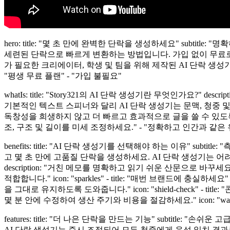
hero: title: "몇 초 만에 완벽한 단락을 생성하세요" subtitl
세련된 단락으로 빠르게 변환하는 방법입니다. 가입 없이 무료로
가 필요한 크리에이터, 학생 및 팀을 위해 제작된 AI 단락 생성
"평생 무료 플랜" - "가입 불필요"
whatIs: title: "Story321의 AI 단락 생성기란 무엇인가
기본적인 텍스트 스피너와 달리 AI 단락 생성기는 문맥, 청중
독창성을 희생하지 않고 더 빠르고 효과적으로 글을 쓸 수 있도록 도와
조, 구조 및 길이를 미세 조정하세요." - "정확하고 인간과 같은 유창
benefits: title: "AI 단락 생성기를 선택해야 하는 이유" subtit
고 몇 초 만에 고품질 단락을 생성하세요. AI 단락 생성기는 어려운 
description: "거친 메모를 명확하고 읽기 쉬운 산문으로 
적합합니다." icon: "sparkles" - title: "매번 브랜드에
을 그대로 유지하도록 도와줍니다." icon: "shield-check" - 
몇 분 안에 수정하여 생산 주기와 비용을 절감하세요." icon: "wall
features: title: "더 나은 단락을 만드는 기능" subtitle: "손쉬
AI 단락 생성기는 즉시 조정되어 모든 청중에게 음성 일치 결과를 제공합니다.