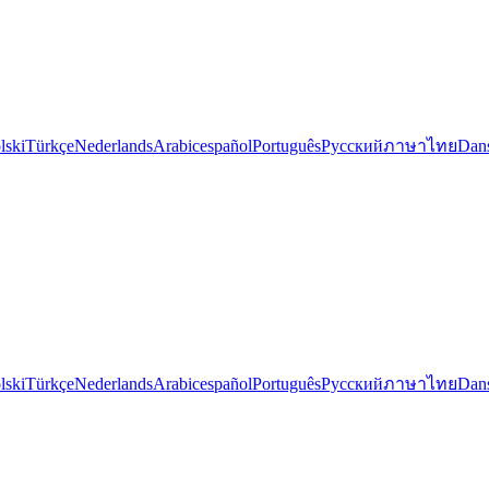
lski
Türkçe
Nederlands
Arabic
español
Português
Русский
ภาษาไทย
Dan
lski
Türkçe
Nederlands
Arabic
español
Português
Русский
ภาษาไทย
Dan