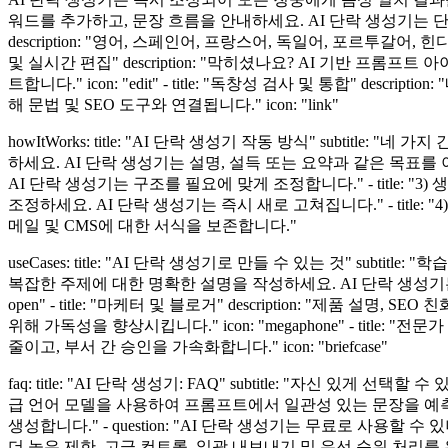
워드를 추가하고, 문장 흐름을 안내하세요. AI 단락 생성기는 단락을 
description: "영어, 스페인어, 프랑스어, 독일어, 포르투갈어, 힌
및 실시간 편집" description: "막히셨나요? AI 기반 프
트합니다." icon: "edit" - title: "독창성 검사 및 통합" d
해 문법 및 SEO 도구와 연결됩니다." icon: "link"
howItWorks: title: "AI 단락 생성기 작동 방식" subtitle: 
하세요. AI 단락 생성기는 설명, 설득 또는 요약과 같은 목표를 이해합니
AI 단락 생성기는 구조를 필요에 맞게 조정합니다." - title: "
조정하세요. AI 단락 생성기는 즉시 새로 고쳐집니다." - title: 
메일 및 CMS에 대한 서식을 보존합니다."
useCases: title: "AI 단락 생성기로 만들 수 있는 것" subtitl
복잡한 주제에 대한 명확한 설명을 작성하세요. AI 단락 생성기는
open" - title: "마케터 및 블로거" description: "
위해 가독성을 향상시킵니다." icon: "megaphone" - title
줄이고, 부서 간 승인을 가속화합니다." icon: "briefcase"
faq: title: "AI 단락 생성기: FAQ" subtitle: "자신 있게 
급 언어 모델을 사용하여 프롬프트에서 일관성 있는 문장을 예측합
생성합니다." - question: "AI 단락 생성기는 무료로 사용할 
더 높은 제한, 고급 컨트롤, 일괄 내보내기 및 우선 순위 처리를 