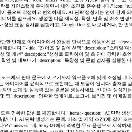
자연스럽게 유지하면서 제약 조건을 준수합니다." icon: "ruler" 
디어 등으로 작성하고 번역하세요. AI 단락 생성기는 언어 간에 의미와 어조를 
롬프트 아이디어를 얻으세요. 생성한 다음 재작성, 확장, 단축 및 어조
escription: "내장된 표절 검사를 실행하고, Google Docs로 내보
"네 가지 간단한 단계로 아이디어에서 완성된 단락으로 이동하세요" steps: - ti
다." - title: "2) 어조 및 길이 선택" description: "
3) 생성 및 개선" description: "생성을 클릭하여 몇 초 안에 
"4) 확인 및 내보내기" description: "독창성 및 문법 검사를 
e: "학습 노트에서 판매 문구에 이르기까지 워크플로에 맞게 조정됩니다." items:
 아이디어를 윤리적으로 표현하는 데 도움이 됩니다. 출처를 검토하고
제품 설명, SEO 친화적인 소개 및 설득력 있는 결론을 생성하세요. AI 
: "전문가 및 팀" description: "명확한 업데이트, 보고서, 브리핑
선택할 수 있도록 명확한 답변을 제공합니다." items: - question: "
니다. AI 단락 생성기는 문맥, 어조 및 제약 조건(예: 길이 
수 있나요?" answer: "네. Story321에서 넉넉한 무료 플랜으로
위해 업그레이드하세요. 사용해 보기 위해 신용 카드가 필요하지 않습니다