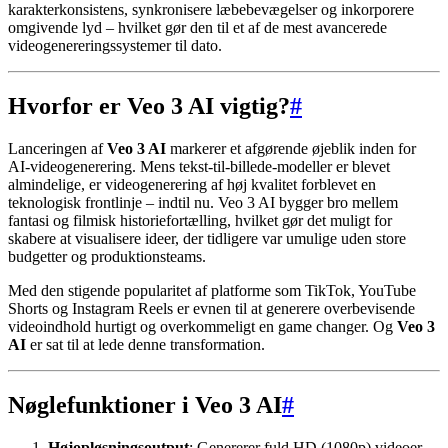
karakterkonsistens, synkronisere læbebevægelser og inkorporere
omgivende lyd – hvilket gør den til et af de mest avancerede
videogenereringssystemer til dato.
Hvorfor er Veo 3 AI vigtig?
#
Lanceringen af
Veo 3 AI
markerer et afgørende øjeblik inden for
AI-videogenerering. Mens tekst-til-billede-modeller er blevet
almindelige, er videogenerering af høj kvalitet forblevet en
teknologisk frontlinje – indtil nu. Veo 3 AI bygger bro mellem
fantasi og filmisk historiefortælling, hvilket gør det muligt for
skabere at visualisere ideer, der tidligere var umulige uden store
budgetter og produktionsteams.
Med den stigende popularitet af platforme som TikTok, YouTube
Shorts og Instagram Reels er evnen til at generere overbevisende
videoindhold hurtigt og overkommeligt en game changer. Og
Veo 3
AI
er sat til at lede denne transformation.
Nøglefunktioner i Veo 3 AI
#
Højopløsningsoutput
: Genererer fuld HD (1080p) videoer