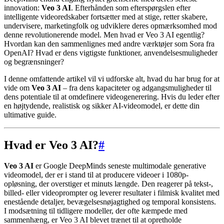
innovation:
Veo 3 AI
. Efterhånden som efterspørgslen efter
intelligente videoredskaber fortsætter med at stige, retter skabere,
undervisere, marketingfolk og udviklere deres opmærksomhed mod
denne revolutionerende model. Men hvad er Veo 3 AI egentlig?
Hvordan kan den sammenlignes med andre værktøjer som Sora fra
OpenAI? Hvad er dens vigtigste funktioner, anvendelsesmuligheder
og begrænsninger?
I denne omfattende artikel vil vi udforske alt, hvad du har brug for at
vide om
Veo 3 AI
– fra dens kapaciteter og adgangsmuligheder til
dens potentiale til at omdefinere videogenerering. Hvis du leder efter
en højtydende, realistisk og sikker AI-videomodel, er dette din
ultimative guide.
Hvad er Veo 3 AI?
#
Veo 3 AI
er Google DeepMinds seneste multimodale generative
videomodel, der er i stand til at producere videoer i 1080p-
opløsning, der overstiger et minuts længde. Den reagerer på tekst-,
billed- eller videoprompter og leverer resultater i filmisk kvalitet med
enestående detaljer, bevægelsesnøjagtighed og temporal konsistens.
I modsætning til tidligere modeller, der ofte kæmpede med
sammenhæng, er Veo 3 AI blevet trænet til at opretholde