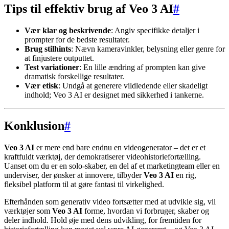
Tips til effektiv brug af Veo 3 AI
#
Vær klar og beskrivende
: Angiv specifikke detaljer i
prompter for de bedste resultater.
Brug stilhints
: Nævn kameravinkler, belysning eller genre for
at finjustere outputtet.
Test variationer
: En lille ændring af prompten kan give
dramatisk forskellige resultater.
Vær etisk
: Undgå at generere vildledende eller skadeligt
indhold; Veo 3 AI er designet med sikkerhed i tankerne.
Konklusion
#
Veo 3 AI
er mere end bare endnu en videogenerator – det er et
kraftfuldt værktøj, der demokratiserer videohistoriefortælling.
Uanset om du er en solo-skaber, en del af et marketingteam eller en
underviser, der ønsker at innovere, tilbyder
Veo 3 AI
en rig,
fleksibel platform til at gøre fantasi til virkelighed.
Efterhånden som generativ video fortsætter med at udvikle sig, vil
værktøjer som
Veo 3 AI
forme, hvordan vi forbruger, skaber og
deler indhold. Hold øje med dens udvikling, for fremtiden for