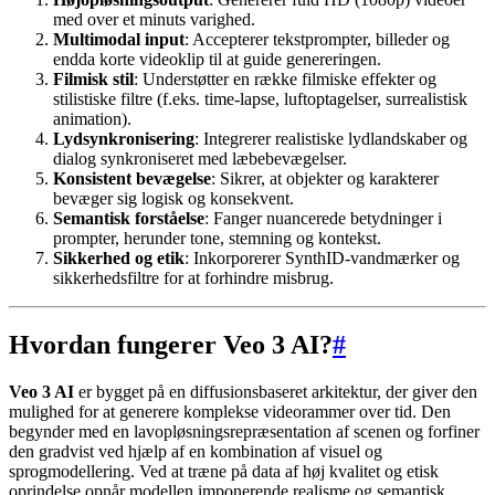
med over et minuts varighed.
Multimodal input
: Accepterer tekstprompter, billeder og
endda korte videoklip til at guide genereringen.
Filmisk stil
: Understøtter en række filmiske effekter og
stilistiske filtre (f.eks. time-lapse, luftoptagelser, surrealistisk
animation).
Lydsynkronisering
: Integrerer realistiske lydlandskaber og
dialog synkroniseret med læbebevægelser.
Konsistent bevægelse
: Sikrer, at objekter og karakterer
bevæger sig logisk og konsekvent.
Semantisk forståelse
: Fanger nuancerede betydninger i
prompter, herunder tone, stemning og kontekst.
Sikkerhed og etik
: Inkorporerer SynthID-vandmærker og
sikkerhedsfiltre for at forhindre misbrug.
Hvordan fungerer Veo 3 AI?
#
Veo 3 AI
er bygget på en diffusionsbaseret arkitektur, der giver den
mulighed for at generere komplekse videorammer over tid. Den
begynder med en lavopløsningsrepræsentation af scenen og forfiner
den gradvist ved hjælp af en kombination af visuel og
sprogmodellering. Ved at træne på data af høj kvalitet og etisk
oprindelse opnår modellen imponerende realisme og semantisk