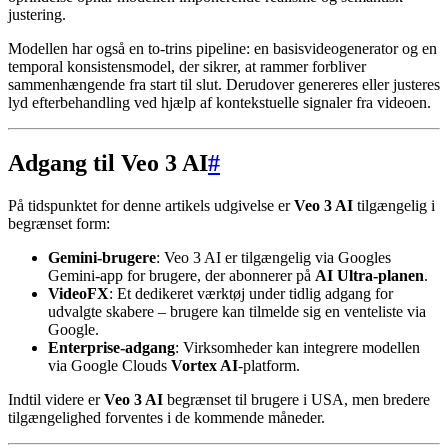
justering.
Modellen har også en to-trins pipeline: en basisvideogenerator og en
temporal konsistensmodel, der sikrer, at rammer forbliver
sammenhængende fra start til slut. Derudover genereres eller justeres
lyd efterbehandling ved hjælp af kontekstuelle signaler fra videoen.
Adgang til Veo 3 AI
#
På tidspunktet for denne artikels udgivelse er
Veo 3 AI
tilgængelig i
begrænset form:
Gemini-brugere
: Veo 3 AI er tilgængelig via Googles
Gemini-app for brugere, der abonnerer på
AI Ultra-planen
.
VideoFX
: Et dedikeret værktøj under tidlig adgang for
udvalgte skabere – brugere kan tilmelde sig en venteliste via
Google.
Enterprise-adgang
: Virksomheder kan integrere modellen
via Google Clouds
Vortex AI
-platform.
Indtil videre er
Veo 3 AI
begrænset til brugere i USA, men bredere
tilgængelighed forventes i de kommende måneder.