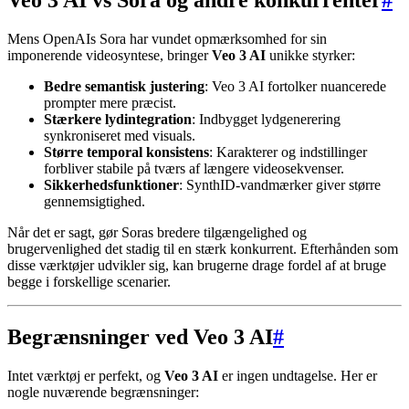
Veo 3 AI vs Sora og andre konkurrenter
#
Mens OpenAIs Sora har vundet opmærksomhed for sin
imponerende videosyntese, bringer
Veo 3 AI
unikke styrker:
Bedre semantisk justering
: Veo 3 AI fortolker nuancerede
prompter mere præcist.
Stærkere lydintegration
: Indbygget lydgenerering
synkroniseret med visuals.
Større temporal konsistens
: Karakterer og indstillinger
forbliver stabile på tværs af længere videosekvenser.
Sikkerhedsfunktioner
: SynthID-vandmærker giver større
gennemsigtighed.
Når det er sagt, gør Soras bredere tilgængelighed og
brugervenlighed det stadig til en stærk konkurrent. Efterhånden som
disse værktøjer udvikler sig, kan brugerne drage fordel af at bruge
begge i forskellige scenarier.
Begrænsninger ved Veo 3 AI
#
Intet værktøj er perfekt, og
Veo 3 AI
er ingen undtagelse. Her er
nogle nuværende begrænsninger: