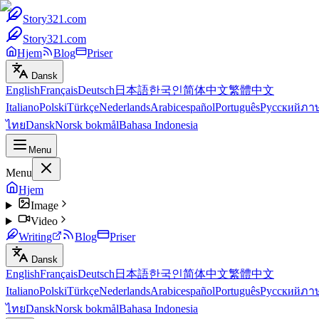
Story321.com
Story321.com
Hjem
Blog
Priser
Dansk
English
Français
Deutsch
日本語
한국인
简体中文
繁體中文
Italiano
Polski
Türkçe
Nederlands
Arabic
español
Português
Русский
ภา
ไทย
Dansk
Norsk bokmål
Bahasa Indonesia
Menu
Menu
Hjem
Image
Video
Writing
Blog
Priser
Dansk
English
Français
Deutsch
日本語
한국인
简体中文
繁體中文
Italiano
Polski
Türkçe
Nederlands
Arabic
español
Português
Русский
ภา
ไทย
Dansk
Norsk bokmål
Bahasa Indonesia