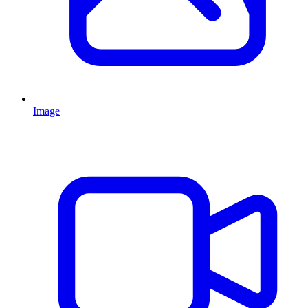
Image