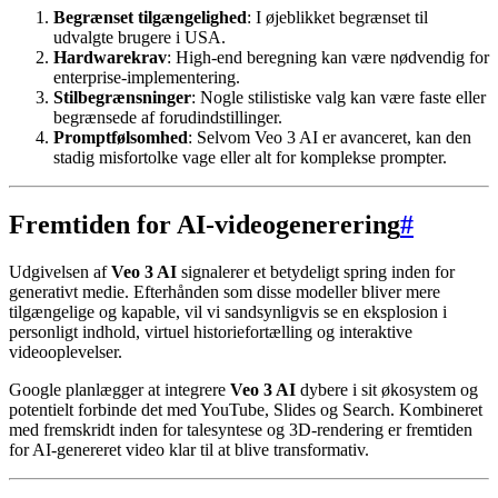
Begrænset tilgængelighed
: I øjeblikket begrænset til
udvalgte brugere i USA.
Hardwarekrav
: High-end beregning kan være nødvendig for
enterprise-implementering.
Stilbegrænsninger
: Nogle stilistiske valg kan være faste eller
begrænsede af forudindstillinger.
Promptfølsomhed
: Selvom Veo 3 AI er avanceret, kan den
stadig misfortolke vage eller alt for komplekse prompter.
Fremtiden for AI-videogenerering
#
Udgivelsen af
Veo 3 AI
signalerer et betydeligt spring inden for
generativt medie. Efterhånden som disse modeller bliver mere
tilgængelige og kapable, vil vi sandsynligvis se en eksplosion i
personligt indhold, virtuel historiefortælling og interaktive
videooplevelser.
Google planlægger at integrere
Veo 3 AI
dybere i sit økosystem og
potentielt forbinde det med YouTube, Slides og Search. Kombineret
med fremskridt inden for talesyntese og 3D-rendering er fremtiden
for AI-genereret video klar til at blive transformativ.