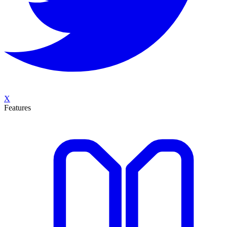
X
Features