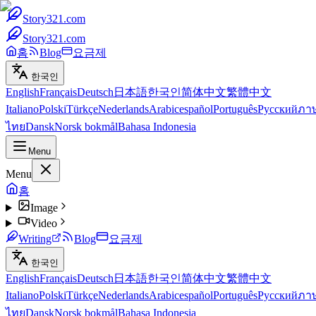
Story321.com
Story321.com
홈
Blog
요금제
한국인
English
Français
Deutsch
日本語
한국인
简体中文
繁體中文
Italiano
Polski
Türkçe
Nederlands
Arabic
español
Português
Русский
ภา
ไทย
Dansk
Norsk bokmål
Bahasa Indonesia
Menu
Menu
홈
Image
Video
Writing
Blog
요금제
한국인
English
Français
Deutsch
日本語
한국인
简体中文
繁體中文
Italiano
Polski
Türkçe
Nederlands
Arabic
español
Português
Русский
ภา
ไทย
Dansk
Norsk bokmål
Bahasa Indonesia