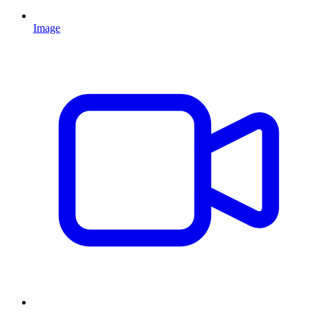
Image