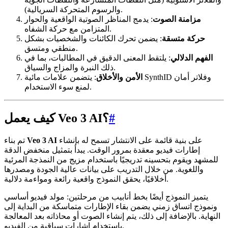
والرسوم المتحركة السريالية).
مزامنة الصوت
: يدمج المناظر الصوتية الواقعية والحوار
المتزامن مع حركة الشفاه.
حركة متسقة
: يضمن تحرك الكائنات والشخصيات بشكل
منطقي ومتسق.
الفهم الدلالي
: يلتقط المعنى الدقيق في المطالبات، بما في
ذلك النبرة والمزاج والسياق.
الأمن والأخلاق
: يتضمن علامات مائية SynthID وفلاتر أمان
لمنع سوء الاستخدام.
#
كيف يعمل Veo 3 AI؟
على بنية قائمة على الانتشار تسمح له بإنشاء
Veo 3 AI
تم بناء
إطارات فيديو معقدة بمرور الوقت. يبدأ بتمثيل منخفض الدقة
للمشهد ويقوم بتحسينه تدريجيًا باستخدام مزيج من النمذجة المرئية
واللغوية. من خلال التدريب على بيانات عالية الجودة ومصدرها
أخلاقيًا، يحقق النموذج واقعية رائعة ومواءمة دلالية.
يتميز النموذج أيضًا بخط أنابيب من مرحلتين: مولد فيديو أساسي
ونموذج اتساق زمني يضمن بقاء الإطارات متماسكة من البداية إلى
النهاية. بالإضافة إلى ذلك، يتم إنشاء الصوت أو محاذاته بعد المعالجة
باستخدام إشارات سياقية من الفيديو.