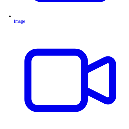
Image