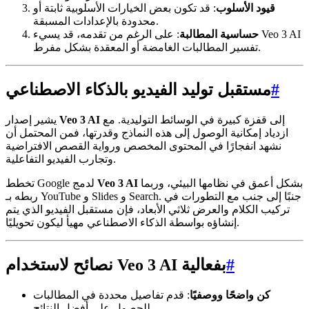
قيود الأسلوب
: قد تكون بعض الخيارات الأسلوبية ثابتة أو
محدودة بالإعدادات المسبقة.
حساسية المطالبة
: على الرغم من تقدمه، قد يسيء Veo 3 AI
تفسير المطالبات الغامضة أو المعقدة بشكل مفرط.
#
مستقبل توليد الفيديو بالذكاء الاصطناعي
إلى قفزة كبيرة في الوسائط التوليدية. مع
Veo 3 AI
يشير إصدار
ازدياد إمكانية الوصول إلى هذه النماذج وقدرتها، فمن المحتمل أن
نشهد انفجارًا في المحتوى المخصص ورواية القصص الافتراضية
وتجارب الفيديو التفاعلية.
بشكل أعمق في نظامها البيئي، وربما
Veo 3 AI
تخطط Google لدمج
ربطه بـ YouTube و Slides و Search. جنبًا إلى جنب مع التطورات في
تركيب الكلام والعرض ثلاثي الأبعاد، فإن مستقبل الفيديو الذي يتم
إنشاؤه بواسطة الذكاء الاصطناعي مهيأ ليكون تحويليًا.
#
نصائح لاستخدام Veo 3 AI بفعالية
كن واضحًا ووصفيًا
: قدم تفاصيل محددة في المطالبات
للحصول على أفضل النتائج.