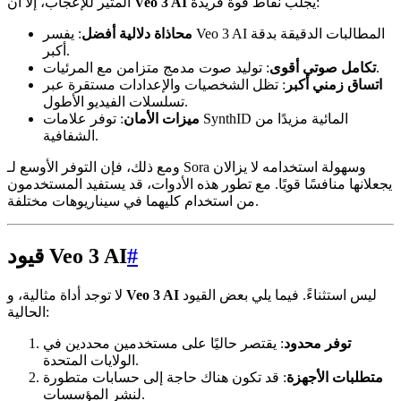
يجلب نقاط قوة فريدة:
Veo 3 AI
المثير للإعجاب، إلا أن
محاذاة دلالية أفضل
: يفسر Veo 3 AI المطالبات الدقيقة بدقة
أكبر.
: توليد صوت مدمج متزامن مع المرئيات.
تكامل صوتي أقوى
اتساق زمني أكبر
: تظل الشخصيات والإعدادات مستقرة عبر
تسلسلات الفيديو الأطول.
ميزات الأمان
: توفر علامات SynthID المائية مزيدًا من
الشفافية.
ومع ذلك، فإن التوفر الأوسع لـ Sora وسهولة استخدامه لا يزالان
يجعلانها منافسًا قويًا. مع تطور هذه الأدوات، قد يستفيد المستخدمون
من استخدام كليهما في سيناريوهات مختلفة.
#
قيود Veo 3 AI
ليس استثناءً. فيما يلي بعض القيود
Veo 3 AI
لا توجد أداة مثالية، و
الحالية:
توفر محدود
: يقتصر حاليًا على مستخدمين محددين في
الولايات المتحدة.
متطلبات الأجهزة
: قد تكون هناك حاجة إلى حسابات متطورة
لنشر المؤسسات.