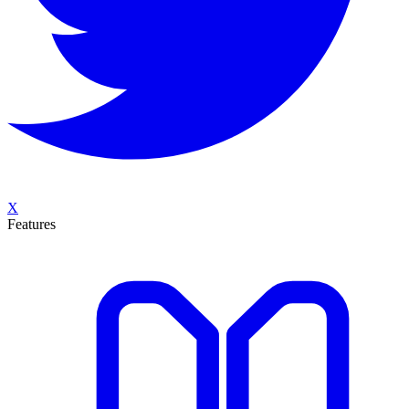
X
Features