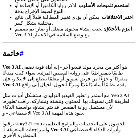
استخدم تلميحات الأسلوب
: اذكر زوايا الكاميرا أو الإضاءة أو
النوع لضبط الإخراج بدقة.
اختبر الاختلافات
: يمكن أن يؤدي تغيير المطالبة قليلاً إلى نتائج
مختلفة بشكل كبير.
التزم بالأخلاق
: تجنب إنشاء محتوى مضلل أو ضار؛ تم تصميم
Veo 3 AI مع وضع السلامة في الاعتبار.
#
خاتمة
هو أكثر من مجرد مولد فيديو آخر - إنه أداة قوية تضفي
Veo 3 AI
طابعًا ديمقراطيًا على رواية القصص المرئية. سواء كنت مبدعًا
منفردًا أو جزءًا من فريق تسويق أو معلمًا يتطلع إلى الابتكار، فإن
يقدم نظامًا أساسيًا غنيًا ومرنًا لتحويل الخيال إلى واقع.
Veo 3 AI
Veo 3 AI
مع استمرار تطور الفيديو التوليدي، ستشكل أدوات مثل
الطريقة التي نستهلك بها المحتوى وننشئه ونشاركه. راقب تطوره،
لأن مستقبل رواية القصص قد يتم إنشاؤه بواسطة الذكاء
الاصطناعي - و Veo 3 AI يقود هذه المهمة.
ترقبوا story321.com للحصول على التحديثات والبرامج التعليمية
وأدوات الذكاء الاصطناعي
Veo 3 AI
والمراجعات المتعمقة لـ
المتطورة الأخرى!