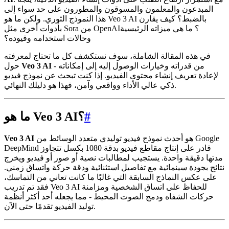
المبدعون والمعلمون والمسوقون والمطورون على حد سواء إلى
هذا النموذج الثوري. ولكن ما هو Veo 3 AI بالضبط؟ كيف يقارن
بأدوات أخرى مثل Sora من OpenAI؟ ما هي ميزاته الرئيسية
وحالات استخدامه وقيوده؟
في هذه المقالة الشاملة، سوف نستكشف كل ما تحتاج لمعرفته
- من قدراته وخيارات الوصول إليه إلى إمكاناته
Veo 3 AI
حول
لإعادة تعريف إنشاء محتوى الفيديو. إذا كنت تبحث عن نموذج فيديو
ذكي عالي الأداء وواقعي وآمن، فهذا هو دليلك النهائي.
#
ما هو Veo 3 AI؟
هو أحدث نموذج فيديو توليدي متعدد الوسائط من Google
Veo 3 AI
DeepMind قادر على إنتاج مقاطع فيديو بدقة 1080 بكسل تتجاوز
مدتها دقيقة واحدة. يستجيب لمطالبات نصية أو صور أو فيديو ويخرج
نتائج بجودة سينمائية مع تفاصيل استثنائية ودقة حركة واتساق زمني.
على عكس النماذج السابقة التي غالبًا ما كانت تعاني من التماسك،
فقد تم تدريب Veo 3 AI للحفاظ على اتساق الشخصية ومزامنة
حركات الشفاه ودمج الصوت المحيط - مما يجعله أحد أكثر أنظمة
توليد الفيديو تقدمًا حتى الآن.