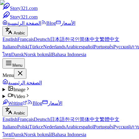
Story321.com
Story321.com
الأسعار
Blog
الصفحة الرئيسية
Arabic
English
Français
Deutsch
日本語
한국인
简体中文
繁體中文
Italiano
Polski
Türkçe
Nederlands
Arabic
español
Português
Русский
ภา
ไทย
Dansk
Norsk bokmål
Bahasa Indonesia
Menu
Menu
الصفحة الرئيسية
Image
Video
الأسعار
Blog
Writing
Arabic
English
Français
Deutsch
日本語
한국인
简体中文
繁體中文
Italiano
Polski
Türkçe
Nederlands
Arabic
español
Português
Русский
ภา
ไทย
Dansk
Norsk bokmål
Bahasa Indonesia