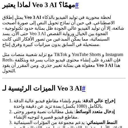
#
لماذا يعتبر Veo 3 AI مهمًا؟
لحظة محورية في توليد الفيديو بالذكاء
Veo 3 AI
يمثل إطلاق
الاصطناعي. في حين أن نماذج تحويل النص إلى صورة أصبحت
شائعة، إلا أن توليد الفيديو عالي الجودة ظل بمثابة حدود تكنولوجية -
حتى الآن. يسد Veo 3 AI الفجوة بين الخيال ورواية القصص
السينمائية، مما يمكّن المبدعين من تصور الأفكار التي كانت
مستحيلة في السابق بدون ميزانيات كبيرة وفرق إنتاج.
مع تزايد شعبية منصات مثل TikTok و YouTube Shorts و Instagram
Reels، فإن القدرة على إنشاء محتوى فيديو جذاب بسرعة وبتكلفة
هذا
Veo 3 AI
معقولة هي بمثابة تغيير جذري. ومن المقرر أن يقود
التحول.
#
الميزات الرئيسية لـ Veo 3 AI
إخراج عالي الدقة
: يقوم بإنشاء مقاطع فيديو عالية الدقة
بالكامل (1080 بكسل) بمدة تزيد عن دقيقة واحدة.
إدخال متعدد الوسائط
: يقبل مطالبات نصية وصور وحتى
مقاطع فيديو قصيرة لتوجيه الإنشاء.
النمط السينمائي
: يدعم مجموعة من المؤثرات السينمائية
والفلاتر الأسلوبية (مثل اللقطات المتسارعة واللقطات الجوية